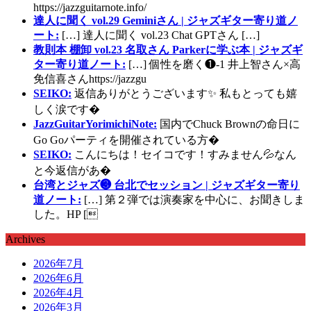
https://jazzguitarnote.info/
達人に聞く vol.29 Geminiさん | ジャズギター寄り道ノ
ート:
[…] 達人に聞く vol.23 Chat GPTさん […]
教則本 棚卸 vol.23 名取さん Parkerに学ぶ本 | ジャズギ
ター寄り道ノート:
[…] 個性を磨く❶-1 井上智さん×高
免信喜さんhttps://jazzgu
SEIKO:
返信ありがとうございます✨ 私もとっても嬉
しく涙です�
JazzGuitarYorimichiNote:
国内でChuck Brownの命日に
Go Goパーティを開催されている方�
SEIKO:
こんにちは！セイコです！すみません💦なん
と今返信があ�
台湾とジャズ❸ 台北でセッション | ジャズギター寄り
道ノート:
[…] 第２弾では演奏家を中心に、お聞きしま
した。HP [
Archives
2026年7月
2026年6月
2026年4月
2026年3月