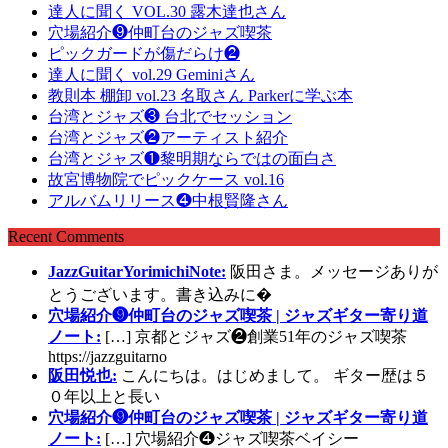
達人に聞く VOL.30 露木達也さん
穴場紹介❾仲町台のジャズ喫茶
ピックガードが傷だらけ❷
達人に聞く vol.29 Geminiさん
教則本 棚卸 vol.23 名取さん Parkerに学ぶ本
台湾とジャズ❸ 台北でセッション
台湾とジャズ❷アーティスト紹介
台湾とジャズ❶黎明期ならではの面白さ
故宮博物院でピックケース vol.16
アルバムリリース❹中根賢隆さん
Recent Comments
JazzGuitarYorimichiNote:
阪田さま。メッセージありが
とうございます。書き込みに�
穴場紹介❾仲町台のジャズ喫茶 | ジャズギター寄り道
ノート:
[…] 京都とジャズ❷創業51年のジャズ喫茶
https://jazzguitarno
阪田悦也:
こんにちは。はじめまして。 ギター歴は５
０年以上と長い
穴場紹介❾仲町台のジャズ喫茶 | ジャズギター寄り道
ノート:
[…] 穴場紹介❹ジャズ喫茶ベイシー