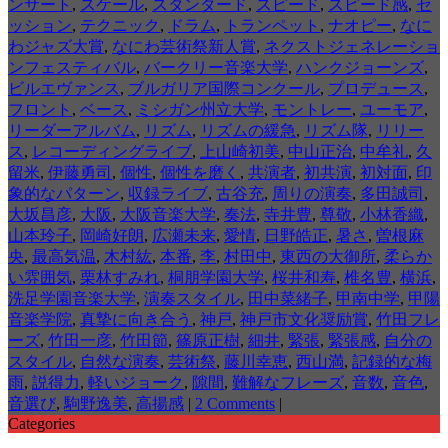
ンサート
,
スケール
,
スタンダード
,
スピード
,
スピード感
,
セ
ッション
,
テクニック
,
ドラム
,
トランペット
,
ナオピー
,
なに
わジャズ大賞
,
なにわ芸術祭新人賞
,
ネクストジェネレーショ
ンフェスティバル
,
バークリー音楽大学
,
ハンクジョーンズ
,
ビルエヴァンス
,
ブルガリア国際コンクール
,
プロデュース
,
フロント
,
ベース
,
ミシガン州立大学
,
モントレー
,
ユーモア
,
リーダーアルバム
,
リズム
,
リズムの緩急
,
リズム隊
,
リリー
ス
,
レコーディングライブ
,
上山崎初美
,
中山正治
,
中牟礼
,
久
留米
,
伊藤勇司
,
個性
,
個性を磨く
,
共演者
,
初共演
,
初対面
,
印
象的なパターン
,
収録ライブ
,
古谷充
,
周りの演奏
,
多田誠司
,
大坂昌彦
,
大阪
,
大阪音楽大学
,
奏法
,
寺井豊
,
尊敬
,
小林香織
,
山本玲子
,
岡崎好朗
,
広瀬未来
,
愛情
,
日野皓正
,
暑さ
,
曽根麻
央
,
最高気温
,
木村紘
,
本番
,
李
,
村田中
,
東西の大御所
,
柔らか
い雰囲気
,
栗林すみれ
,
桐朋学園大学
,
桜井和寿
,
椎名豊
,
横浜
,
洗足学園音楽大学
,
演奏スタイル
,
田中菜緒子
,
甲南中学
,
甲陽
音楽学院
,
真摯に向き合う
,
神戸
,
神戸市文化奨励賞
,
竹田フレ
ーズ
,
竹田一彦
,
竹田節
,
篠原正樹
,
細井
,
緊張
,
緊張感
,
自分の
スタイル
,
自然な演奏
,
芸術祭
,
藤川幸恵
,
西山満
,
記録的な梅
雨
,
説得力
,
軽いジョーク
,
隙間
,
難解なフレーズ
,
音数
,
音色
,
音選び
,
駒野逸美
,
高揚感
|
2 Comments
|
Categories