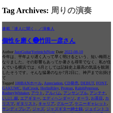
Tag Archives:
周りの演奏
連載「達人に聞く」／演奏人
個性を磨く❸竹田一彦さん
Author
JazzGuitarYorimichiNote
Date
2022-08-10
今年は、平年より遅く入って早く明けるという、短い梅雨と
なりました。その影響もあってか暑さも尋常でなく、私が住
んでいる横浜では、6月としては記録史上最高の気温を観測
したそうです。そんな猛暑のなか7月2日に、神戸まで出掛け
て
Tagged
100BANホール
,
Apreciation
,
CD発売
,
DEBUT
,
FONT
,
GAKUMC
,
HalCrook
,
HerlinRiley
,
Protean
,
RalphPeterson
,
RodneyWhitaker
,
アウト
,
アルバム
,
アンサンブル
,
アンテナ
,
いぶし銀
,
エアギター
,
エディヘンダーソ
,
オーラ
,
お茶目
,
カ
リスマ
,
ギタリスト
,
キャリア
,
グループ
,
ケニーギャレット
,
サンディブレア
,
ジャズ
,
ジャズギター紳士録
,
ジョイントコ