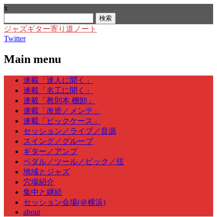
x
検
索:
ジャズギター寄り道ノート
Twitter
Main menu
Skip
連載「達人に聞く」
to
連載「名工に聞く」
content
連載「教則本 棚卸」
連載「改造／メンテ」
連載「ピックケース」
セッション／ライブ／音源
スイング／グルーブ
ギター／アンプ
ペダル／ツール／ピック／弦
地域とジャズ
穴場紹介
集中と継続
セッション会場(＠横浜)
about