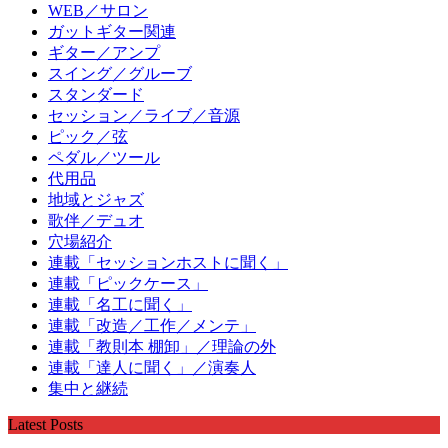
WEB／サロン
ガットギター関連
ギター／アンプ
スイング／グルーブ
スタンダード
セッション／ライブ／音源
ピック／弦
ペダル／ツール
代用品
地域とジャズ
歌伴／デュオ
穴場紹介
連載「セッションホストに聞く」
連載「ピックケース」
連載「名工に聞く」
連載「改造／工作／メンテ」
連載「教則本 棚卸」／理論の外
連載「達人に聞く」／演奏人
集中と継続
Latest Posts