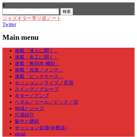
x
検
索:
ジャズギター寄り道ノート
Twitter
Main menu
Skip
連載「達人に聞く」
to
連載「名工に聞く」
content
連載「教則本 棚卸」
連載「改造／メンテ」
連載「ピックケース」
セッション／ライブ／音源
スイング／グルーブ
ギター／アンプ
ペダル／ツール／ピック／弦
地域とジャズ
穴場紹介
集中と継続
セッション会場(＠横浜)
about