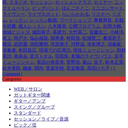
校
,
スタジオ
,
セッション
,
セッションクラス
,
セミナー
,
ニッ
クミューリン
,
ビッグバンド
,
ほんごさとこ
,
ミニコンサート
,
ライヴシー
,
ライヴスポット
,
らいらかおる
,
リスナー
,
リズ
ム
,
レッスン
,
レッスン動画
,
ワークショップ
,
事務局長
,
京都
,
今田勝
,
個人レッスン
,
八木隆幸
,
公開プログラム
,
吉岡大輔
,
地域とジャズ
,
城田有子
,
基礎力
,
大竹英二
,
安藤信二
,
小林洋
,
尾上
,
岡戸大
,
悩み相談
,
指導者
,
村田浩
,
松浦賢二
,
桑原恵子
,
横浜
,
武田愛
,
池田雅明
,
河原厚子
,
河野温
,
滝本博之
,
演奏家
,
演奏者
,
牟田昌広
,
現場での応用力
,
現役ミュージシャン
,
田村
美沙
,
発表会
,
皆川トオル
,
窪田朱
,
老舗のライヴハウス
,
若手
ミュージシャン
,
英語の発音等
,
菅野浩
,
葉山
,
逗子
,
鈴木正晃
,
鈴木美民
,
鎌倉
,
関内
,
音楽学校
,
音楽教室
,
高田ひろ子
|
1
Comment
|
Categories
WEB／サロン
ガットギター関連
ギター／アンプ
スイング／グルーブ
スタンダード
セッション／ライブ／音源
ピック／弦