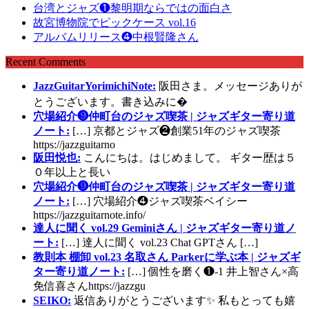
台湾とジャズ❶黎明期ならではの面白さ
故宮博物院でピックケース vol.16
アルバムリリース❹中根賢隆さん
Recent Comments
JazzGuitarYorimichiNote:
阪田さま。メッセージありが
とうございます。書き込みに�
穴場紹介❾仲町台のジャズ喫茶 | ジャズギター寄り道
ノート:
[…] 京都とジャズ❷創業51年のジャズ喫茶
https://jazzguitarno
阪田悦也:
こんにちは。はじめまして。 ギター歴は５
０年以上と長い
穴場紹介❾仲町台のジャズ喫茶 | ジャズギター寄り道
ノート:
[…] 穴場紹介❹ジャズ喫茶ベイシー
https://jazzguitarnote.info/
達人に聞く vol.29 Geminiさん | ジャズギター寄り道ノ
ート:
[…] 達人に聞く vol.23 Chat GPTさん […]
教則本 棚卸 vol.23 名取さん Parkerに学ぶ本 | ジャズギ
ター寄り道ノート:
[…] 個性を磨く❶-1 井上智さん×高
免信喜さんhttps://jazzgu
SEIKO:
返信ありがとうございます✨ 私もとっても嬉