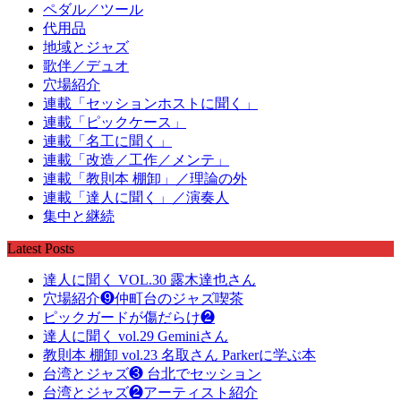
ペダル／ツール
代用品
地域とジャズ
歌伴／デュオ
穴場紹介
連載「セッションホストに聞く」
連載「ピックケース」
連載「名工に聞く」
連載「改造／工作／メンテ」
連載「教則本 棚卸」／理論の外
連載「達人に聞く」／演奏人
集中と継続
Latest Posts
達人に聞く VOL.30 露木達也さん
穴場紹介❾仲町台のジャズ喫茶
ピックガードが傷だらけ❷
達人に聞く vol.29 Geminiさん
教則本 棚卸 vol.23 名取さん Parkerに学ぶ本
台湾とジャズ❸ 台北でセッション
台湾とジャズ❷アーティスト紹介