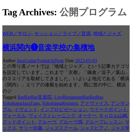
Tag Archives:
公開プログラム
WEB／サロン
,
セッション／ライブ／音源
,
地域とジャズ
横浜関内❶音楽学校の集積地
Author
JazzGuitarYorimichiNote
Date
2023-05-03
この寄り道ノートでは「地域とジャズ」という記事カテゴリ
を設定しています。これまで「京都」「鎌倉／逗子／葉山」
の２エリアを取材してきました。いよいよ地元である「横浜
（関内）」エリアの連載を始めます。 既に世の中に、横浜
のジ
Tagged
BarBarBar音楽院
,
LiveRestaurantBarBarBar
,
YokohamaJazzEggs
,
YokohamaReunion
,
アドヴァイス
,
アンサン
ブル
,
イヴェント
,
インプロビゼーション
,
ウイークポイント
,
ヴォーカル
,
ヴォイストレーニング
,
オーナー
,
キャロル山崎
,
グッドポイント
,
グルーヴ
,
グルーヴ感
,
グループレッスン
,
サ
ックス
,
サリー佐藤
,
ジャズスクール
,
ジャズピアノ
,
ジャズ学