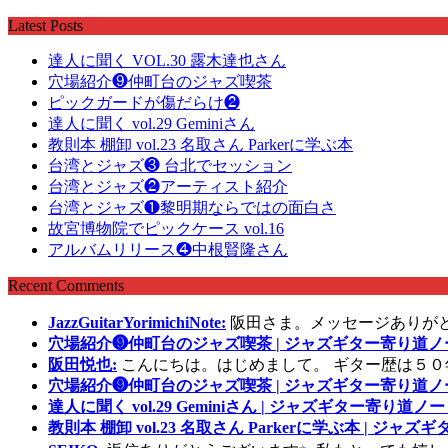
Latest Posts
達人に聞く VOL.30 露木達也さん
穴場紹介❾仲町台のジャズ喫茶
ピックガードが傷だらけ❷
達人に聞く vol.29 Geminiさん
教則本 棚卸 vol.23 名取さん Parkerに学ぶ本
台湾とジャズ❸ 台北でセッション
台湾とジャズ❷アーティスト紹介
台湾とジャズ❶黎明期ならではの面白さ
故宮博物院でピックケース vol.16
アルバムリリース❹中根賢隆さん
Recent Comments
JazzGuitarYorimichiNote:
阪田さま。メッセージありが
穴場紹介❾仲町台のジャズ喫茶 | ジャズギター寄り道ノ
阪田悦也:
こんにちは。はじめまして。 ギター歴は５０
穴場紹介❾仲町台のジャズ喫茶 | ジャズギター寄り道ノ
達人に聞く vol.29 Geminiさん | ジャズギター寄り道ノー
教則本 棚卸 vol.23 名取さん Parkerに学ぶ本 | ジャ