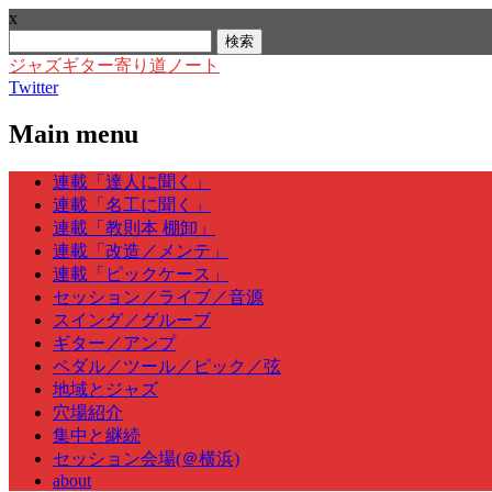
x
検
索:
ジャズギター寄り道ノート
Twitter
Main menu
Skip
連載「達人に聞く」
to
連載「名工に聞く」
content
連載「教則本 棚卸」
連載「改造／メンテ」
連載「ピックケース」
セッション／ライブ／音源
スイング／グルーブ
ギター／アンプ
ペダル／ツール／ピック／弦
地域とジャズ
穴場紹介
集中と継続
セッション会場(＠横浜)
about