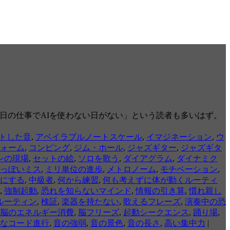
「毎日の仕事でAIを使わない日がない」という読者も多いはず。
トした音
,
アベイラブルノートスケール
,
イマジネーション
,
ウ
ォーム
,
コンピング
,
ジム・ホール
,
ジャズギター
,
ジャズギタ
ンの現場
,
セットの絵
,
ソロを歌う
,
ダイアグラム
,
ダイナミク
っぽいミス
,
ミリ単位の進歩
,
メトロノーム
,
モチベーション
,
にする
,
中級者
,
何から練習
,
何も考えずに体が動くルーティ
,
強制起動
,
恐れを知らないマインド
,
情報の引き算
,
慣れ親し
ルーティン
,
検証
,
楽器を持たない
,
歌えるフレーズ
,
演奏中の恐
脳のエネルギー消費
,
脳フリーズ
,
起動シークエンス
,
踊り場
,
なコード進行
,
音の強弱
,
音の景色
,
音の長さ
,
高い集中力
|