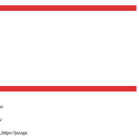
o
/
://jazzgu