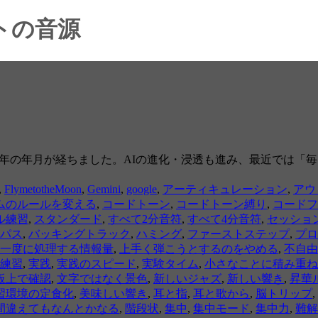
トの音源
から３年の年月が経ちました。AIの進化・浸透も進み、最近では
,
FlymetotheMoon
,
Gemini
,
google
,
アーティキュレーション
,
アウ
ムのルールを変える
,
コードトーン
,
コードトーン縛り
,
コードフ
ル練習
,
スタンダード
,
すべて2分音符
,
すべて4分音符
,
セッショ
パス
,
バッキングトラック
,
ハミング
,
ファーストステップ
,
プロ
一度に処理する情報量
,
上手く弾こうとするのをやめる
,
不自由
練習
,
実践
,
実践のスピード
,
実験タイム
,
小さなことに積み重ね
板上で確認
,
文字ではなく景色
,
新しいジャズ
,
新しい響き
,
昇華
習環境の定食化
,
美味しい響き
,
耳と指
,
耳と歌から
,
脳トリップ
,
間違えてもなんとかなる
,
階段状
,
集中
,
集中モード
,
集中力
,
難解