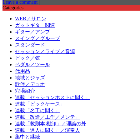
Leave a comment
|
Categories
WEB／サロン
ガットギター関連
ギター／アンプ
スイング／グルーブ
スタンダード
セッション／ライブ／音源
ピック／弦
ペダル／ツール
代用品
地域とジャズ
歌伴／デュオ
穴場紹介
連載「セッションホストに聞く」
連載「ピックケース」
連載「名工に聞く」
連載「改造／工作／メンテ」
連載「教則本 棚卸」／理論の外
連載「達人に聞く」／演奏人
集中と継続