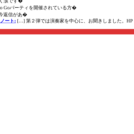
く涙です�
に Go Goパーティを開催されている方�
今返信があ�
ノート:
[…] 第２弾では演奏家を中心に、お聞きしました。HP 