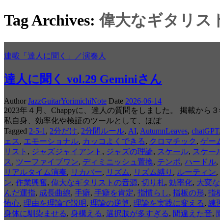
Tag Archives:
偉大なギタリス
連載「達人に聞く」／演奏人
達人に聞く vol.29 Geminiさん
Author
JazzGuitarYorimichiNote
Date
2026-06-14
2023年４月、Chappyに、達人の質問をしました。 掲載
私自身、効率化や検証のツールとして、ほぼ
Tagged
2-5-1
,
2分だけ
,
2分間ルール
,
AI
,
AutumnLeaves
,
chatGPT
ェス
,
エモーショナル
,
カッコよくできる
,
クロマチック
,
ゲー
リスト
,
ジャズジャイアント
,
ジャズの理論
,
スケール
,
スケー
ス
,
ツーファイブワン
,
ディミニッシュ置換
,
テンポ
,
ハードル
,
リアルタイム演奏
,
リカバー
,
リズム
,
リズム縛り
,
ルーティン
,
ン
,
作業興奮
,
偉大なギタリストの音源
,
切り札
,
効率化
,
大変な
んだ運指
,
成長曲線
,
手癖
,
手癖を肯定
,
指慣らし
,
指板の形
,
指
怖心
,
理由を理論で説明
,
理論の逆算
,
理論を実践に変える
,
練
身体に馴染ませる
,
身構える
,
選択肢が多すぎる
,
間違えた音
,