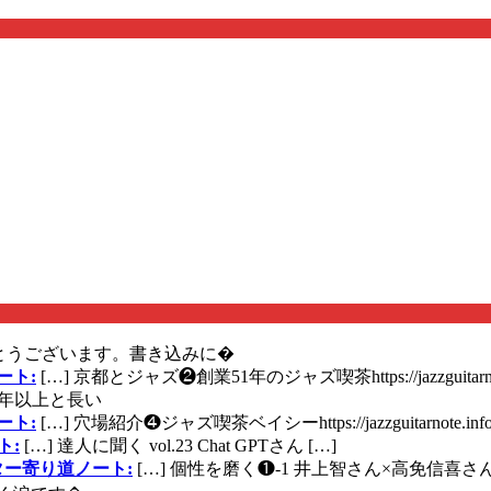
とうございます。書き込みに�
ート:
[…] 京都とジャズ❷創業51年のジャズ喫茶https://jazzguitarn
年以上と長い
ート:
[…] 穴場紹介❹ジャズ喫茶ベイシーhttps://jazzguitarnote.info
ト:
[…] 達人に聞く vol.23 Chat GPTさん […]
ズギター寄り道ノート:
[…] 個性を磨く❶-1 井上智さん×高免信喜さんhttps