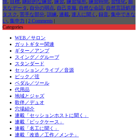
境
,
目標
,
継続的な練習
,
練習
,
練習場所
,
練習時間
,
習慣化
,
膨
大なデータ
,
自分の弱点
,
自己克服
,
自然な会話
,
自然言語処理
タスク
,
苦手な部分
,
訓練
,
連載
,
達人に聞く
,
録音
,
集中できな
い
,
集中力
|
2 Comments
|
Categories
WEB／サロン
ガットギター関連
ギター／アンプ
スイング／グルーブ
スタンダード
セッション／ライブ／音源
ピック／弦
ペダル／ツール
代用品
地域とジャズ
歌伴／デュオ
穴場紹介
連載「セッションホストに聞く」
連載「ピックケース」
連載「名工に聞く」
連載「改造／工作／メンテ」