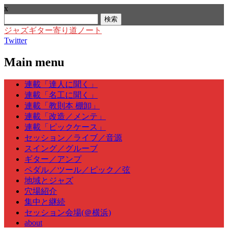
x
検
索:
ジャズギター寄り道ノート
Twitter
Main menu
Skip
連載「達人に聞く」
to
連載「名工に聞く」
content
連載「教則本 棚卸」
連載「改造／メンテ」
連載「ピックケース」
セッション／ライブ／音源
スイング／グルーブ
ギター／アンプ
ペダル／ツール／ピック／弦
地域とジャズ
穴場紹介
集中と継続
セッション会場(＠横浜)
about