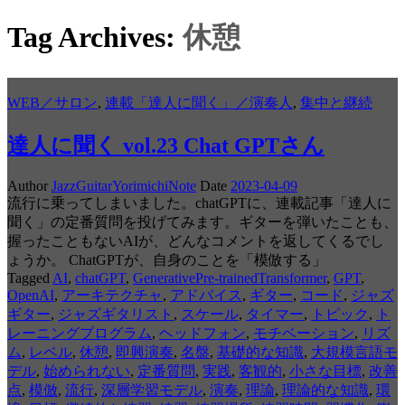
Tag Archives:
休憩
WEB／サロン
,
連載「達人に聞く」／演奏人
,
集中と継続
達人に聞く vol.23 Chat GPTさん
Author
JazzGuitarYorimichiNote
Date
2023-04-09
流行に乗ってしまいました。chatGPTに、連載記事「達人に
聞く」の定番質問を投げてみます。ギターを弾いたことも、
握ったこともないAIが、どんなコメントを返してくるでし
ょうか。 ChatGPTが、自身のことを「模倣する」
Tagged
AI
,
chatGPT
,
GenerativePre-trainedTransformer
,
GPT
,
OpenAI
,
アーキテクチャ
,
アドバイス
,
ギター
,
コード
,
ジャズ
ギター
,
ジャズギタリスト
,
スケール
,
タイマー
,
トピック
,
ト
レーニングプログラム
,
ヘッドフォン
,
モチベーション
,
リズ
ム
,
レベル
,
休憩
,
即興演奏
,
名盤
,
基礎的な知識
,
大規模言語モ
デル
,
始められない
,
定番質問
,
実践
,
客観的
,
小さな目標
,
改善
点
,
模倣
,
流行
,
深層学習モデル
,
演奏
,
理論
,
理論的な知識
,
環