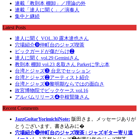
連載「教則本 棚卸」／理論の外
連載「達人に聞く」／演奏人
集中と継続
Latest Posts
達人に聞く VOL.30 露木達也さん
穴場紹介❾仲町台のジャズ喫茶
ピックガードが傷だらけ❷
達人に聞く vol.29 Geminiさん
教則本 棚卸 vol.23 名取さん Parkerに学ぶ本
台湾とジャズ❸ 台北でセッション
台湾とジャズ❷アーティスト紹介
台湾とジャズ❶黎明期ならではの面白さ
故宮博物院でピックケース vol.16
アルバムリリース❹中根賢隆さん
Recent Comments
JazzGuitarYorimichiNote:
阪田さま。メッセージありが
とうございます。書き込みに�
穴場紹介❾仲町台のジャズ喫茶 | ジャズギター寄り道