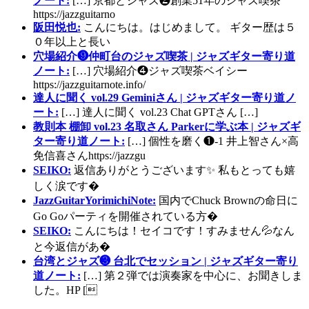
ノート:
[…] 京都とジャズ❷創業51年のジャズ喫茶
https://jazzguitarno
阪田悦也:
こんにちは。はじめまして。 ギター歴は５
０年以上と長い
穴場紹介❾仲町台のジャズ喫茶 | ジャズギター寄り道
ノート:
[…] 穴場紹介❹ジャズ喫茶ベイシー
https://jazzguitarnote.info/
達人に聞く vol.29 Geminiさん | ジャズギター寄り道ノ
ート:
[…] 達人に聞く vol.23 Chat GPTさん […]
教則本 棚卸 vol.23 名取さん Parkerに学ぶ本 | ジャズギ
ター寄り道ノート:
[…] 個性を磨く❶-1 井上智さん×高
免信喜さんhttps://jazzgu
SEIKO:
返信ありがとうございます✨ 私もとっても嬉
しく涙です�
JazzGuitarYorimichiNote:
国内でChuck Brownの命日に
Go Goパーティを開催されている方�
SEIKO:
こんにちは！セイコです！すみません💦なん
と今返信があ�
台湾とジャズ❸ 台北でセッション | ジャズギター寄り
道ノート:
[…] 第２弾では演奏家を中心に、お聞きしま
した。HP [