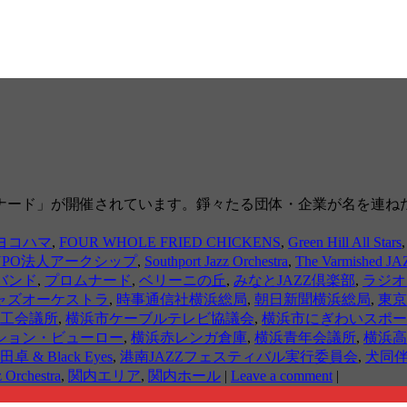
ナード」が開催されています。錚々たる団体・企業が名を連ね
ヨコハマ
,
FOUR WHOLE FRIED CHICKENS
,
Green Hill All Stars
NPO法人アークシップ
,
Southport Jazz Orchestra
,
The Varmished JA
バンド
,
プロムナード
,
ベリーニの丘
,
みなとJAZZ倶楽部
,
ラジオ
ャズオーケストラ
,
時事通信社横浜総局
,
朝日新聞横浜総局
,
東京
工会議所
,
横浜市ケーブルテレビ協議会
,
横浜市にぎわいスポー
ション・ビューロー
,
横浜赤レンガ倉庫
,
横浜青年会議所
,
横浜高
田卓 & Black Eyes
,
港南JAZZフェスティバル実行委員会
,
犬同
 Orchestra
,
関内エリア
,
関内ホール
|
Leave a comment
|