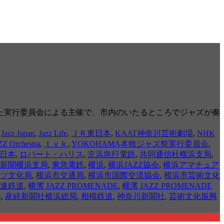
た実行委員会による主催で、市内のいたるところでジャズが奏
,
Jazz Japan
,
Jazz Life
,
ＪＲ東日本
,
KAAT神奈川芸術劇場
,
NHK
ZZ Orchestra
,
ｔｖｋ
,
YOKOHAMA本牧ジャズ祭実行委員会
,
日本
,
ロバート・ハリス
,
京浜急行電鉄
,
共同通信社横浜支局
,
新聞横浜支局
,
東急電鉄
,
横浜
,
横浜JAZZ協会
,
横浜アマチュア
ツ文化局
,
横浜市交通局
,
横浜市国際交流協会
,
横浜市芸術文化
速鉄道
,
横濱 JAZZ PROMENADE
,
横濱 JAZZ PROMENADE
伴
,
産経新聞社横浜総局
,
相模鉄道
,
神奈川新聞社
,
芸術文化振興