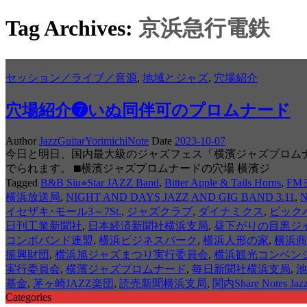
Tag Archives:
京浜急行電鉄
セッション／ライブ／音源
,
地域とジャズ
,
穴場紹介
穴場紹介❼いぬ同伴可のプロムナード
Author
JazzGuitarYorimichiNote
Date
2023-10-07
今日と明日、国内最大級のジャズフェス「横濱ジャズプロム
でられます。 ⬛︎横濱ジャズプロムナードの穴場 横濱ジ
Tagged
B&B Siu⭐︎Star JAZZ Band
,
Bitter Apple & Tails Horns
,
FM
横浜放送局
,
NIGHT AND DAYS JAZZ AND GIG BAND 3.11
,
イセザキ･モール3～7St.
,
ジャズクラブ
,
ダイナミクス
,
ビック
日刊工業新聞社
,
日本経済新聞社横浜支局
,
昼下がりの目黒ジ
コンボバンド連盟
,
横浜ビジネスパーク
,
横浜人形の家
,
横浜商
振興財団
,
横浜旭ジャズまつり実行委員会
,
横浜観光コンベン
実行委員会
,
横濱ジャズプロムナード
,
毎日新聞社横浜支局
,
池
基金
,
茅ヶ崎JAZZ楽団
,
読売新聞横浜支局
,
関内Share Notes Jazz
Categories