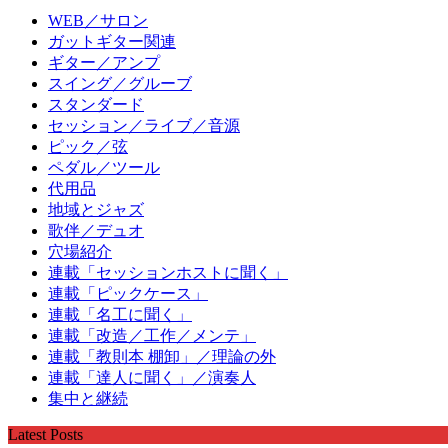
WEB／サロン
ガットギター関連
ギター／アンプ
スイング／グルーブ
スタンダード
セッション／ライブ／音源
ピック／弦
ペダル／ツール
代用品
地域とジャズ
歌伴／デュオ
穴場紹介
連載「セッションホストに聞く」
連載「ピックケース」
連載「名工に聞く」
連載「改造／工作／メンテ」
連載「教則本 棚卸」／理論の外
連載「達人に聞く」／演奏人
集中と継続
Latest Posts