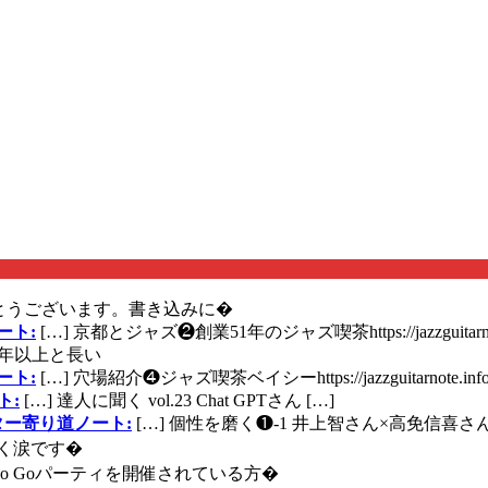
とうございます。書き込みに�
ート:
[…] 京都とジャズ❷創業51年のジャズ喫茶https://jazzguitarn
年以上と長い
ート:
[…] 穴場紹介❹ジャズ喫茶ベイシーhttps://jazzguitarnote.info
ト:
[…] 達人に聞く vol.23 Chat GPTさん […]
ズギター寄り道ノート:
[…] 個性を磨く❶-1 井上智さん×高免信喜さんhttps
く涙です�
に Go Goパーティを開催されている方�