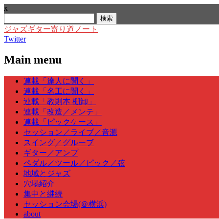
x
検
索:
ジャズギター寄り道ノート
Twitter
Main menu
Skip
連載「達人に聞く」
to
連載「名工に聞く」
content
連載「教則本 棚卸」
連載「改造／メンテ」
連載「ピックケース」
セッション／ライブ／音源
スイング／グルーブ
ギター／アンプ
ペダル／ツール／ピック／弦
地域とジャズ
穴場紹介
集中と継続
セッション会場(＠横浜)
about