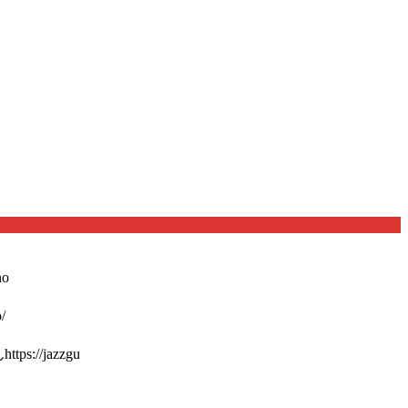
o
/
://jazzgu