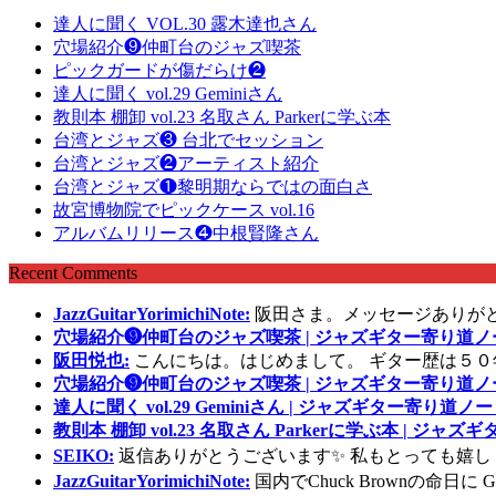
達人に聞く VOL.30 露木達也さん
穴場紹介❾仲町台のジャズ喫茶
ピックガードが傷だらけ❷
達人に聞く vol.29 Geminiさん
教則本 棚卸 vol.23 名取さん Parkerに学ぶ本
台湾とジャズ❸ 台北でセッション
台湾とジャズ❷アーティスト紹介
台湾とジャズ❶黎明期ならではの面白さ
故宮博物院でピックケース vol.16
アルバムリリース❹中根賢隆さん
Recent Comments
JazzGuitarYorimichiNote:
阪田さま。メッセージありが
穴場紹介❾仲町台のジャズ喫茶 | ジャズギター寄り道ノ
阪田悦也:
こんにちは。はじめまして。 ギター歴は５０
穴場紹介❾仲町台のジャズ喫茶 | ジャズギター寄り道ノ
達人に聞く vol.29 Geminiさん | ジャズギター寄り道ノー
教則本 棚卸 vol.23 名取さん Parkerに学ぶ本 | ジャ
SEIKO:
返信ありがとうございます✨ 私もとっても嬉し
JazzGuitarYorimichiNote:
国内でChuck Brownの命日