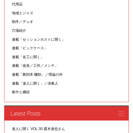
代用品
地域とジャズ
歌伴／デュオ
穴場紹介
連載「セッションホストに聞く」
連載「ピックケース」
連載「名工に聞く」
連載「改造／工作／メンテ」
連載「教則本 棚卸」／理論の外
連載「達人に聞く」／演奏人
集中と継続
Latest Posts
達人に聞く VOL.30 露木達也さん