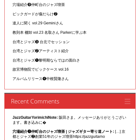
穴場紹介❾仲町台のジャズ喫茶
ピックガードが傷だらけ❷
達人に聞く vol.29 Geminiさん
教則本 棚卸 vol.23 名取さん Parkerに学ぶ本
台湾とジャズ❸ 台北でセッション
台湾とジャズ❷アーティスト紹介
台湾とジャズ❶黎明期ならではの面白さ
故宮博物院でピックケース vol.16
アルバムリリース❹中根賢隆さん
Recent Comments
JazzGuitarYorimichiNote:
阪田さま。メッセージありがとうござい
ます。書き込みに�
穴場紹介❾仲町台のジャズ喫茶 | ジャズギター寄り道ノート:
[…] 京
都とジャズ❷創業51年のジャズ喫茶https://jazzguitarno