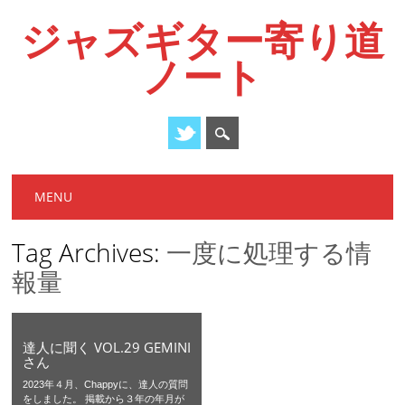
ジャズギター寄り道
ノート
Main menu
Skip
MENU
to
content
Tag Archives:
一度に処理する情
報量
達人に聞く VOL.29 GEMINI
さん
2023年４月、Chappyに、達人の質問
をしました。 掲載から３年の年月が