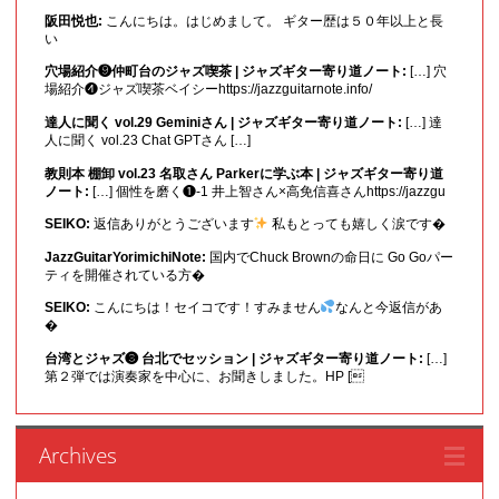
阪田悦也:
こんにちは。はじめまして。 ギター歴は５０年以上と長
い
穴場紹介❾仲町台のジャズ喫茶 | ジャズギター寄り道ノート:
[…] 穴
場紹介❹ジャズ喫茶ベイシーhttps://jazzguitarnote.info/
達人に聞く vol.29 Geminiさん | ジャズギター寄り道ノート:
[…] 達
人に聞く vol.23 Chat GPTさん […]
教則本 棚卸 vol.23 名取さん Parkerに学ぶ本 | ジャズギター寄り道
ノート:
[…] 個性を磨く❶-1 井上智さん×高免信喜さんhttps://jazzgu
SEIKO:
返信ありがとうございます
私もとっても嬉しく涙です�
JazzGuitarYorimichiNote:
国内でChuck Brownの命日に Go Goパー
ティを開催されている方�
SEIKO:
こんにちは！セイコです！すみません
なんと今返信があ
�
台湾とジャズ❸ 台北でセッション | ジャズギター寄り道ノート:
[…]
第２弾では演奏家を中心に、お聞きしました。HP [
Archives