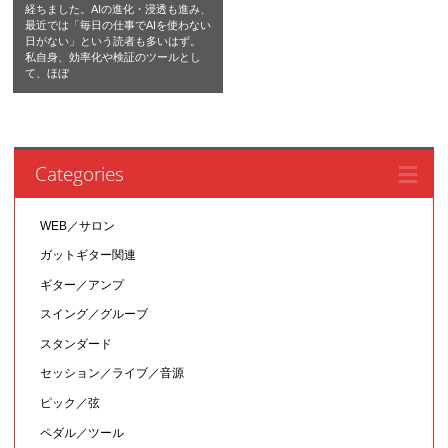
経ちました。AIの進化・浸透も進み、
最近では「毎日の仕事でAIを使わない
日がない」という読者も多いはず。
私自身、効率化や検証のツールとし
て、ほぼ
Categories
WEB／サロン
ガットギター関連
ギター／アンプ
スイング／グルーブ
スタンダード
セッション／ライブ／音源
ピック／弦
ペダル／ツール