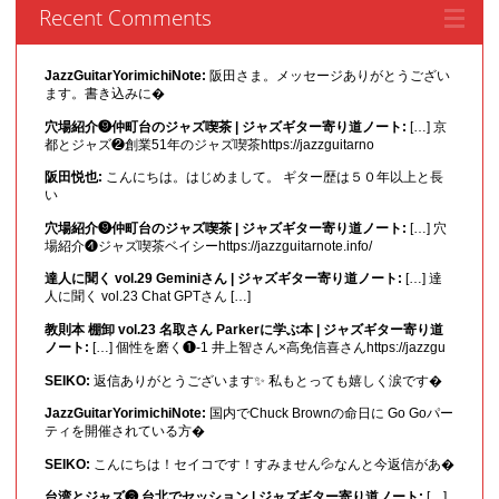
Recent Comments
JazzGuitarYorimichiNote:
阪田さま。メッセージありがとうござい
ます。書き込みに�
穴場紹介❾仲町台のジャズ喫茶 | ジャズギター寄り道ノート:
[…] 京
都とジャズ❷創業51年のジャズ喫茶https://jazzguitarno
阪田悦也:
こんにちは。はじめまして。 ギター歴は５０年以上と長
い
穴場紹介❾仲町台のジャズ喫茶 | ジャズギター寄り道ノート:
[…] 穴
場紹介❹ジャズ喫茶ベイシーhttps://jazzguitarnote.info/
達人に聞く vol.29 Geminiさん | ジャズギター寄り道ノート:
[…] 達
人に聞く vol.23 Chat GPTさん […]
教則本 棚卸 vol.23 名取さん Parkerに学ぶ本 | ジャズギター寄り道
ノート:
[…] 個性を磨く❶-1 井上智さん×高免信喜さんhttps://jazzgu
SEIKO:
返信ありがとうございます✨ 私もとっても嬉しく涙です�
JazzGuitarYorimichiNote:
国内でChuck Brownの命日に Go Goパー
ティを開催されている方�
SEIKO:
こんにちは！セイコです！すみません💦なんと今返信があ�
台湾とジャズ❸ 台北でセッション | ジャズギター寄り道ノート:
[…]