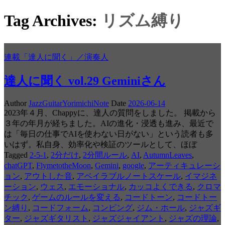
Tag Archives:
リズム縛り
連載「達人に聞く」／演奏人
達人に聞く vol.29 Geminiさん
Author
JazzGuitarYorimichiNote
Date
2026-06-14
2023年４月、Chappyに、達人の質問をしました。 掲載から
３年の年月が経ちました。AIの進化・浸透も進み、最近で
は「毎日の仕事でAIを使わない日がない」という読者も多
いはず。私自身、効率化や検証のツールとして、ほぼ
Tagged
2-5-1
,
2分だけ
,
2分間ルール
,
AI
,
AutumnLeaves
,
chatGPT
,
FlymetotheMoon
,
Gemini
,
google
,
アーティキュレーシ
ョン
,
アウトした音
,
アベイラブルノートスケール
,
イマジネ
ーション
,
ウェス
,
エモーショナル
,
カッコよくできる
,
クロマ
チック
,
ゲームのルールを変える
,
コードトーン
,
コードトー
ン縛り
,
コードフォーム
,
コンピング
,
ジム・ホール
,
ジャズギ
ター
,
ジャズギタリスト
,
ジャズジャイアント
,
ジャズの理論
,