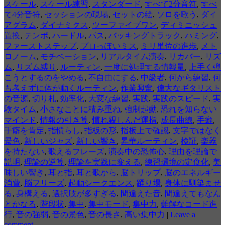
スケール
,
スケール練習
,
スタンダード
,
すべて2分音符
,
すべ
て4分音符
,
セッションの現場
,
セットの絵
,
ソロを歌う
,
ダイ
アグラム
,
ダイナミクス
,
ツーファイブワン
,
ディミニッシュ
置換
,
テンポ
,
ハードル
,
パス
,
バッキングトラック
,
ハミング
,
ファーストステップ
,
プロっぽいミス
,
ミリ単位の進歩
,
メト
ロノーム
,
モチベーション
,
リアルタイム演奏
,
リカバー
,
リズ
ム
,
リズム縛り
,
ルーティン
,
一度に処理する情報量
,
上手く弾
こうとするのをやめる
,
不自由にする
,
中級者
,
何から練習
,
何
も考えずに体が動くルーティン
,
作業興奮
,
偉大なギタリスト
の音源
,
切り札
,
効率化
,
大変な練習
,
実践
,
実践のスピード
,
実
験タイム
,
小さなことに積み重ね
,
強制起動
,
恐れを知らない
マインド
,
情報の引き算
,
慣れ親しんだ運指
,
成長曲線
,
手癖
,
手癖を肯定
,
指慣らし
,
指板の形
,
指板上で確認
,
文字ではなく
景色
,
新しいジャズ
,
新しい響き
,
昇華ルーティン
,
検証
,
楽器
を持たない
,
歌えるフレーズ
,
演奏中の恐怖心
,
理由を理論で
説明
,
理論の逆算
,
理論を実践に変える
,
練習環境の定食化
,
美
味しい響き
,
耳と指
,
耳と歌から
,
脳トリップ
,
脳のエネルギー
消費
,
脳フリーズ
,
起動シークエンス
,
踊り場
,
身体に馴染ませ
る
,
身構える
,
選択肢が多すぎる
,
間違えた音
,
間違えてもなん
とかなる
,
階段状
,
集中
,
集中モード
,
集中力
,
難解なコード進
行
,
音の強弱
,
音の景色
,
音の長さ
,
高い集中力
|
Leave a
comment
|