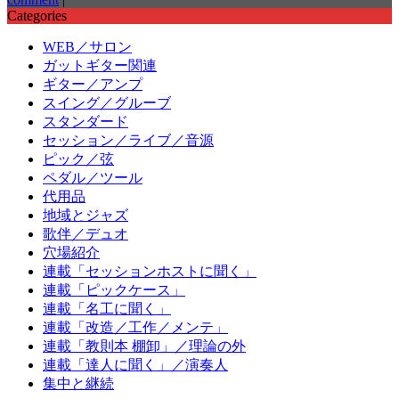
Categories
WEB／サロン
ガットギター関連
ギター／アンプ
スイング／グルーブ
スタンダード
セッション／ライブ／音源
ピック／弦
ペダル／ツール
代用品
地域とジャズ
歌伴／デュオ
穴場紹介
連載「セッションホストに聞く」
連載「ピックケース」
連載「名工に聞く」
連載「改造／工作／メンテ」
連載「教則本 棚卸」／理論の外
連載「達人に聞く」／演奏人
集中と継続