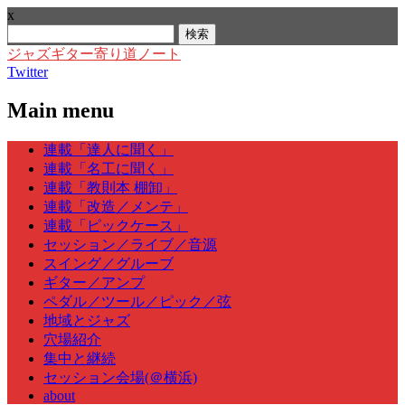
x
検
索:
ジャズギター寄り道ノート
Twitter
Main menu
Skip
連載「達人に聞く」
to
連載「名工に聞く」
content
連載「教則本 棚卸」
連載「改造／メンテ」
連載「ピックケース」
セッション／ライブ／音源
スイング／グルーブ
ギター／アンプ
ペダル／ツール／ピック／弦
地域とジャズ
穴場紹介
集中と継続
セッション会場(＠横浜)
about