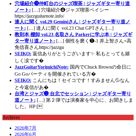
穴場紹介❾仲町台のジャズ喫茶 | ジャズギター寄り道
ノート:
[…] 穴場紹介❹ジャズ喫茶ベイシー
https://jazzguitarnote.info/
達人に聞く vol.29 Geminiさん | ジャズギター寄り道ノ
ート:
[…] 達人に聞く vol.23 Chat GPTさん […]
教則本 棚卸 vol.23 名取さん Parkerに学ぶ本 | ジャズギ
ター寄り道ノート:
[…] 個性を磨く❶-1 井上智さん×高
免信喜さんhttps://jazzgu
SEIKO:
返信ありがとうございます✨ 私もとっても嬉
しく涙です�
JazzGuitarYorimichiNote:
国内でChuck Brownの命日に
Go Goパーティを開催されている方�
SEIKO:
こんにちは！セイコです！すみません💦なん
と今返信があ�
台湾とジャズ❸ 台北でセッション | ジャズギター寄り
道ノート:
[…] 第２弾では演奏家を中心に、お聞きしま
した。HP [
Archives
2026年7月
2026年6月