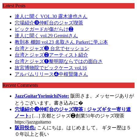
Latest Posts
達人に聞く VOL.30 露木達也さん
穴場紹介❾仲町台のジャズ喫茶
ピックガードが傷だらけ❷
達人に聞く vol.29 Geminiさん
教則本 棚卸 vol.23 名取さん Parkerに学ぶ本
台湾とジャズ❸ 台北でセッション
台湾とジャズ❷アーティスト紹介
台湾とジャズ❶黎明期ならではの面白さ
故宮博物院でピックケース vol.16
アルバムリリース❹中根賢隆さん
Recent Comments
JazzGuitarYorimichiNote:
阪田さま。メッセージありが
とうございます。書き込みに�
穴場紹介❾仲町台のジャズ喫茶 | ジャズギター寄り道
ノート:
[…] 京都とジャズ❷創業51年のジャズ喫茶
https://jazzguitarno
阪田悦也:
こんにちは。はじめまして。 ギター歴は５
０年以上と長い