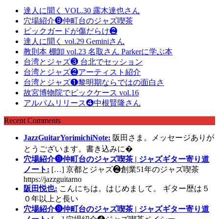
達人に聞く VOL.30 露木達也さん
穴場紹介❾仲町台のジャズ喫茶
ピックガードが傷だらけ❷
達人に聞く vol.29 Geminiさん
教則本 棚卸 vol.23 名取さん Parkerに学ぶ本
台湾とジャズ❸ 台北でセッション
台湾とジャズ❷アーティスト紹介
台湾とジャズ❶黎明期ならではの面白さ
故宮博物院でピックケース vol.16
アルバムリリース❹中根賢隆さん
Recent Comments
JazzGuitarYorimichiNote:
阪田さま。メッセージありが
とうございます。書き込みに�
穴場紹介❾仲町台のジャズ喫茶 | ジャズギター寄り道
ノート:
[…] 京都とジャズ❷創業51年のジャズ喫茶
https://jazzguitarno
阪田悦也:
こんにちは。はじめまして。 ギター歴は５
０年以上と長い
穴場紹介❾仲町台のジャズ喫茶 | ジャズギター寄り道