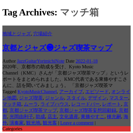
Tag Archives:
マッチ箱
地域とジャズ
,
穴場紹介
京都とジャズ❸ジャズ喫茶マップ
Author
JazzGuitarYorimichiNote
Date
2022-01-18
2020年、京都市の助成を受け、Kyoto Music
Channel（KMC）さんが「京都ジャズ喫茶マップ」というレ
ポートをまとめられました。KMC代表である東條やすこさ
んに、話を聞いてみましょう。 「京都ジャズ喫茶マ
Tagged
KyotoMusicChannel
,
アーカイブ
,
エピソード
,
オンライ
ン地図
,
ジャズ喫茶
,
ジャンル
,
スタイル
,
デザイン
,
マスター
,
マッチ箱
,
ムーラ
,
ライブハウス
,
レコードバー
,
レポート
,
京
都
,
京都ジャズ喫茶マップ
,
京都ジャズ喫茶妄想回顧録
,
京都
市
,
光岡由利子
,
助成
,
店主
,
文化遺産
,
東條やすこ
,
棟允嗣
,
海
外
,
演奏家
,
観光地
,
観光客
|
Leave a comment
|
Categories