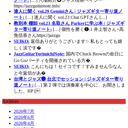
ノート:
[…] 穴場紹介❹ジャズ喫茶ベイシー
https://jazzguitarnote.info/
達人に聞く vol.29 Geminiさん | ジャズギター寄り道ノ
ート:
[…] 達人に聞く vol.23 Chat GPTさん […]
教則本 棚卸 vol.23 名取さん Parkerに学ぶ本 | ジャズギ
ター寄り道ノート:
[…] 個性を磨く❶-1 井上智さん×高
免信喜さんhttps://jazzgu
SEIKO:
返信ありがとうございます✨ 私もとっても嬉
しく涙です�
JazzGuitarYorimichiNote:
国内でChuck Brownの命日に
Go Goパーティを開催されている方�
SEIKO:
こんにちは！セイコです！すみません💦なん
と今返信があ�
台湾とジャズ❸ 台北でセッション | ジャズギター寄り
道ノート:
[…] 第２弾では演奏家を中心に、お聞きしま
した。HP [
Archives
2026年7月
2026年6月
2026年4月