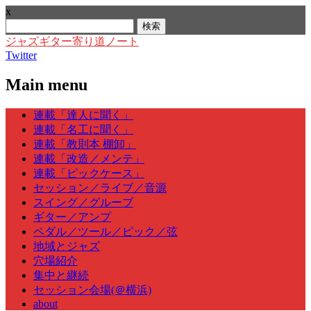
x
検
索:
ジャズギター寄り道ノート
Twitter
Main menu
Skip
連載「達人に聞く」
to
連載「名工に聞く」
content
連載「教則本 棚卸」
連載「改造／メンテ」
連載「ピックケース」
セッション／ライブ／音源
スイング／グルーブ
ギター／アンプ
ペダル／ツール／ピック／弦
地域とジャズ
穴場紹介
集中と継続
セッション会場(＠横浜)
about