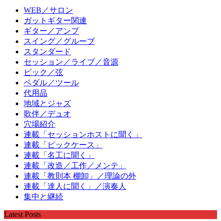
WEB／サロン
ガットギター関連
ギター／アンプ
スイング／グルーブ
スタンダード
セッション／ライブ／音源
ピック／弦
ペダル／ツール
代用品
地域とジャズ
歌伴／デュオ
穴場紹介
連載「セッションホストに聞く」
連載「ピックケース」
連載「名工に聞く」
連載「改造／工作／メンテ」
連載「教則本 棚卸」／理論の外
連載「達人に聞く」／演奏人
集中と継続
Latest Posts