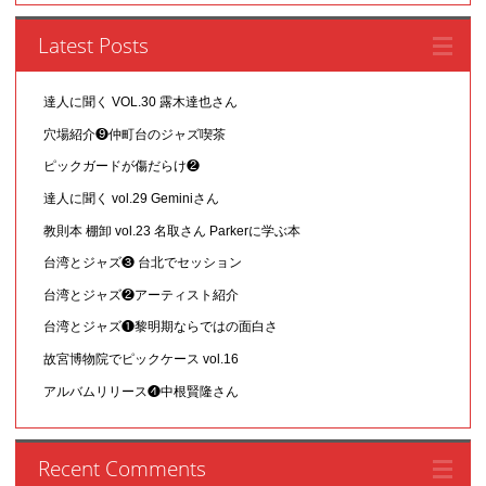
Latest Posts
達人に聞く VOL.30 露木達也さん
穴場紹介❾仲町台のジャズ喫茶
ピックガードが傷だらけ❷
達人に聞く vol.29 Geminiさん
教則本 棚卸 vol.23 名取さん Parkerに学ぶ本
台湾とジャズ❸ 台北でセッション
台湾とジャズ❷アーティスト紹介
台湾とジャズ❶黎明期ならではの面白さ
故宮博物院でピックケース vol.16
アルバムリリース❹中根賢隆さん
Recent Comments