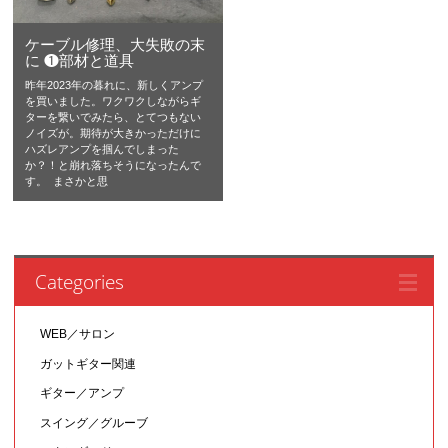
ケーブル修理、大失敗の末
に ❶部材と道具
昨年2023年の暮れに、新しくアンプ
を買いました。ワクワクしながらギ
ターを繋いでみたら、とてつもない
ノイズが。期待が大きかっただけに
ハズレアンプを掴んでしまった
か？！と崩れ落ちそうになったんで
す。 まさかと思
Categories
WEB／サロン
ガットギター関連
ギター／アンプ
スイング／グルーブ