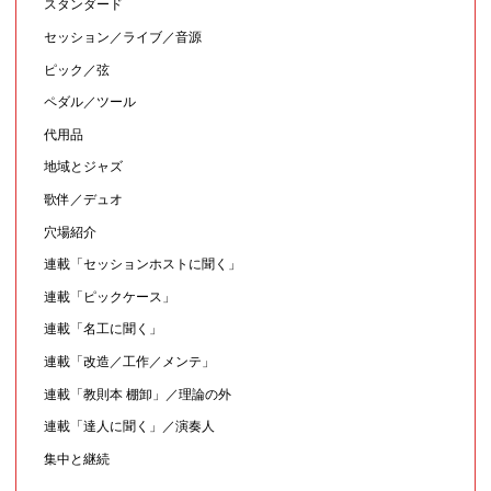
スタンダード
セッション／ライブ／音源
ピック／弦
ペダル／ツール
代用品
地域とジャズ
歌伴／デュオ
穴場紹介
連載「セッションホストに聞く」
連載「ピックケース」
連載「名工に聞く」
連載「改造／工作／メンテ」
連載「教則本 棚卸」／理論の外
連載「達人に聞く」／演奏人
集中と継続