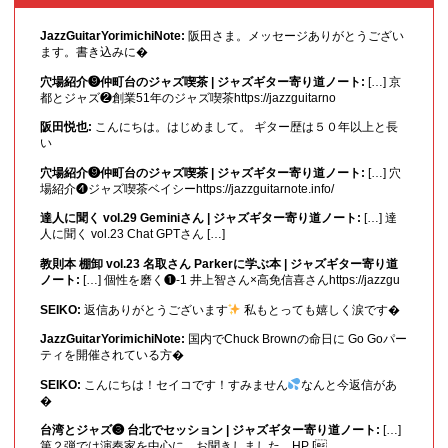
JazzGuitarYorimichiNote:
阪田さま。メッセージありがとうござい
ます。書き込みに�
穴場紹介❾仲町台のジャズ喫茶 | ジャズギター寄り道ノート:
[…] 京
都とジャズ❷創業51年のジャズ喫茶https://jazzguitarno
阪田悦也:
こんにちは。はじめまして。 ギター歴は５０年以上と長
い
穴場紹介❾仲町台のジャズ喫茶 | ジャズギター寄り道ノート:
[…] 穴
場紹介❹ジャズ喫茶ベイシーhttps://jazzguitarnote.info/
達人に聞く vol.29 Geminiさん | ジャズギター寄り道ノート:
[…] 達
人に聞く vol.23 Chat GPTさん […]
教則本 棚卸 vol.23 名取さん Parkerに学ぶ本 | ジャズギター寄り道
ノート:
[…] 個性を磨く❶-1 井上智さん×高免信喜さんhttps://jazzgu
SEIKO:
返信ありがとうございます
私もとっても嬉しく涙です�
JazzGuitarYorimichiNote:
国内でChuck Brownの命日に Go Goパー
ティを開催されている方�
SEIKO:
こんにちは！セイコです！すみません
なんと今返信があ
�
台湾とジャズ❸ 台北でセッション | ジャズギター寄り道ノート:
[…]
第２弾では演奏家を中心に、お聞きしました。HP [