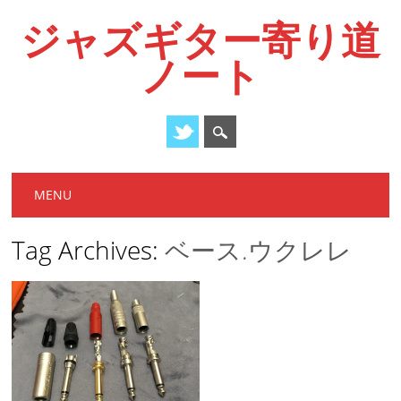
ジャズギター寄り道
ノート
Main menu
Skip
MENU
to
content
Tag Archives:
ベース.ウクレレ