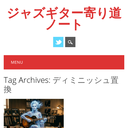
ジャズギター寄り道
ノート
Main menu
Skip
MENU
to
content
Tag Archives:
ディミニッシュ置
換