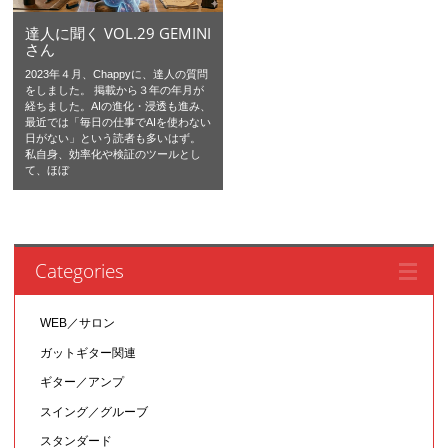
達人に聞く VOL.29 GEMINI
さん
2023年４月、Chappyに、達人の質問
をしました。 掲載から３年の年月が
経ちました。AIの進化・浸透も進み、
最近では「毎日の仕事でAIを使わない
日がない」という読者も多いはず。
私自身、効率化や検証のツールとし
て、ほぼ
Categories
WEB／サロン
ガットギター関連
ギター／アンプ
スイング／グルーブ
スタンダード