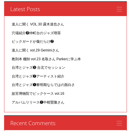
Latest Posts
達人に聞く VOL.30 露木達也さん
穴場紹介❾仲町台のジャズ喫茶
ピックガードが傷だらけ❷
達人に聞く vol.29 Geminiさん
教則本 棚卸 vol.23 名取さん Parkerに学ぶ本
台湾とジャズ❸ 台北でセッション
台湾とジャズ❷アーティスト紹介
台湾とジャズ❶黎明期ならではの面白さ
故宮博物院でピックケース vol.16
アルバムリリース❹中根賢隆さん
Recent Comments