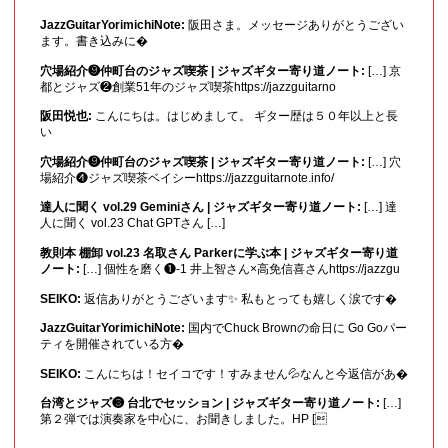
JazzGuitarYorimichiNote:
阪田さま。メッセージありがとうござい
ます。書き込みに�
穴場紹介❾仲町台のジャズ喫茶 | ジャズギター寄り道ノート:
[…] 京
都とジャズ❷創業51年のジャズ喫茶https://jazzguitarno
阪田悦也:
こんにちは。はじめまして。 ギター歴は５０年以上と長
い
穴場紹介❾仲町台のジャズ喫茶 | ジャズギター寄り道ノート:
[…] 穴
場紹介❹ジャズ喫茶ベイシーhttps://jazzguitarnote.info/
達人に聞く vol.29 Geminiさん | ジャズギター寄り道ノート:
[…] 達
人に聞く vol.23 Chat GPTさん […]
教則本 棚卸 vol.23 名取さん Parkerに学ぶ本 | ジャズギター寄り道
ノート:
[…] 個性を磨く❶-1 井上智さん×高免信喜さんhttps://jazzgu
SEIKO:
返信ありがとうございます✨ 私もとっても嬉しく涙です�
JazzGuitarYorimichiNote:
国内でChuck Brownの命日に Go Goパー
ティを開催されている方�
SEIKO:
こんにちは！セイコです！すみません💦なんと今返信があ�
台湾とジャズ❸ 台北でセッション | ジャズギター寄り道ノート:
[…]
第２弾では演奏家を中心に、お聞きしました。HP [