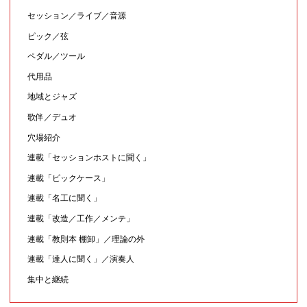
セッション／ライブ／音源
ピック／弦
ペダル／ツール
代用品
地域とジャズ
歌伴／デュオ
穴場紹介
連載「セッションホストに聞く」
連載「ピックケース」
連載「名工に聞く」
連載「改造／工作／メンテ」
連載「教則本 棚卸」／理論の外
連載「達人に聞く」／演奏人
集中と継続