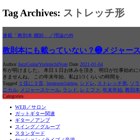
Tag Archives:
ストレッチ形
連載「教則本 棚卸」／理論の外
教則本にも載っていない？❸メジャー
Author
JazzGuitarYorimichiNote
Date
2021-01-04
年が明けました。 本日１日お休みを頂き、明日が仕事始め
きませんね。 この年末年始、私は1/3くらいの時間を、
Tagged
１弦に３音
,
3noteson1string
,
シドレ
,
ストレッチ形
,
ソラ
ニカル
,
メジャースケール
,
ラシド
,
レミファ
,
年末年始
,
教則本
Categories
WEB／サロン
ガットギター関連
ギター／アンプ
スイング／グルーブ
スタンダード
セッション／ライブ／音源