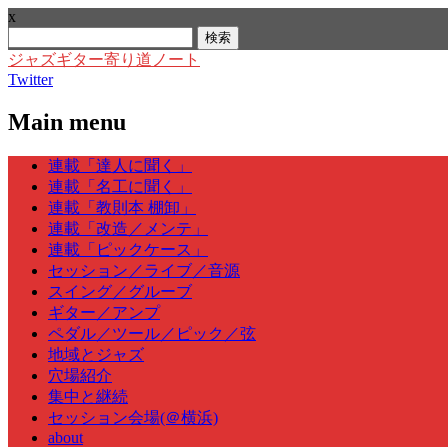
x
検
索:
ジャズギター寄り道ノート
Twitter
Main menu
Skip
連載「達人に聞く」
to
連載「名工に聞く」
content
連載「教則本 棚卸」
連載「改造／メンテ」
連載「ピックケース」
セッション／ライブ／音源
スイング／グルーブ
ギター／アンプ
ペダル／ツール／ピック／弦
地域とジャズ
穴場紹介
集中と継続
セッション会場(＠横浜)
about