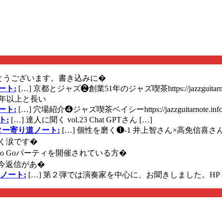
とうございます。書き込みに�
ート:
[…] 京都とジャズ❷創業51年のジャズ喫茶https://jazzguitarn
年以上と長い
ート:
[…] 穴場紹介❹ジャズ喫茶ベイシーhttps://jazzguitarnote.info
ト:
[…] 達人に聞く vol.23 Chat GPTさん […]
ズギター寄り道ノート:
[…] 個性を磨く❶-1 井上智さん×高免信喜さんhttps
く涙です�
に Go Goパーティを開催されている方�
今返信があ�
ノート:
[…] 第２弾では演奏家を中心に、お聞きしました。HP 