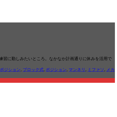
練習に勤しみたいところ。なかなか計画通りに休みを活用で
ポジション
,
ブロック式
,
ポジション
,
マンネリ
,
ミファソ
,
メカ