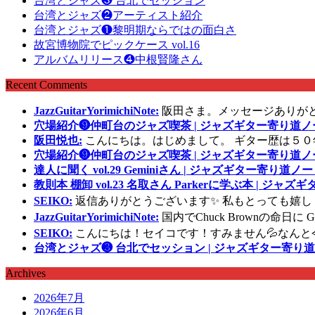
台湾とジャズ❸ 台北でセッション
台湾とジャズ❷アーティスト紹介
台湾とジャズ❶黎明期ならではの面白さ
故宮博物院でピックケース vol.16
アルバムリリース❹中根賢隆さん
Recent Comments
JazzGuitarYorimichiNote:
阪田さま。メッセージありが
穴場紹介❾仲町台のジャズ喫茶 | ジャズギター寄り道ノ
阪田悦也:
こんにちは。はじめまして。 ギター歴は５０
穴場紹介❾仲町台のジャズ喫茶 | ジャズギター寄り道ノ
達人に聞く vol.29 Geminiさん | ジャズギター寄り道ノー
教則本 棚卸 vol.23 名取さん Parkerに学ぶ本 | ジャ
SEIKO:
返信ありがとうございます✨ 私もとっても嬉し
JazzGuitarYorimichiNote:
国内でChuck Brownの命日
SEIKO:
こんにちは！セイコです！すみません💦なんと
台湾とジャズ❸ 台北でセッション | ジャズギター寄り道
Archives
2026年7月
2026年6月