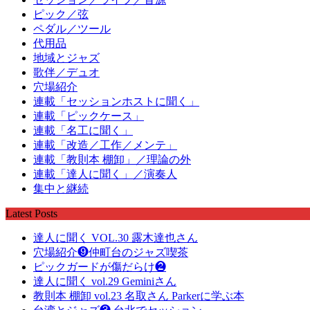
ピック／弦
ペダル／ツール
代用品
地域とジャズ
歌伴／デュオ
穴場紹介
連載「セッションホストに聞く」
連載「ピックケース」
連載「名工に聞く」
連載「改造／工作／メンテ」
連載「教則本 棚卸」／理論の外
連載「達人に聞く」／演奏人
集中と継続
Latest Posts
達人に聞く VOL.30 露木達也さん
穴場紹介❾仲町台のジャズ喫茶
ピックガードが傷だらけ❷
達人に聞く vol.29 Geminiさん
教則本 棚卸 vol.23 名取さん Parkerに学ぶ本