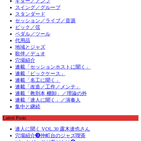
ギター／アンプ
スイング／グルーブ
スタンダード
セッション／ライブ／音源
ピック／弦
ペダル／ツール
代用品
地域とジャズ
歌伴／デュオ
穴場紹介
連載「セッションホストに聞く」
連載「ピックケース」
連載「名工に聞く」
連載「改造／工作／メンテ」
連載「教則本 棚卸」／理論の外
連載「達人に聞く」／演奏人
集中と継続
Latest Posts
達人に聞く VOL.30 露木達也さん
穴場紹介❾仲町台のジャズ喫茶