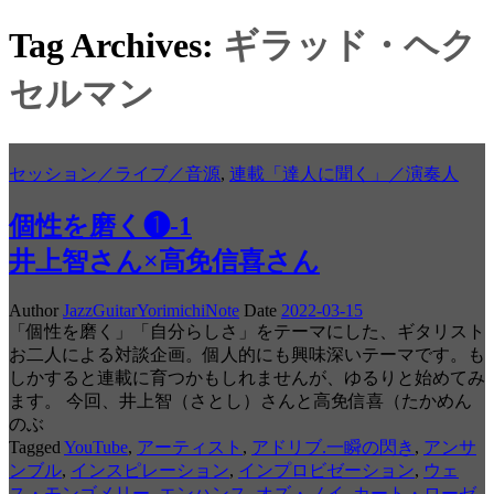
Tag Archives:
ギラッド・ヘク
セルマン
セッション／ライブ／音源
,
連載「達人に聞く」／演奏人
個性を磨く❶-1
井上智さん×高免信喜さん
Author
JazzGuitarYorimichiNote
Date
2022-03-15
「個性を磨く」「自分らしさ」をテーマにした、ギタリスト
お二人による対談企画。個人的にも興味深いテーマです。も
しかすると連載に育つかもしれませんが、ゆるりと始めてみ
ます。 今回、井上智（さとし）さんと高免信喜（たかめん
のぶ
Tagged
YouTube
,
アーティスト
,
アドリブ.一瞬の閃き
,
アンサ
ンブル
,
インスピレーション
,
インプロビゼーション
,
ウェ
ス・モンゴメリー
,
エンハンス
,
オズ・ノイ
,
カート・ローゼ