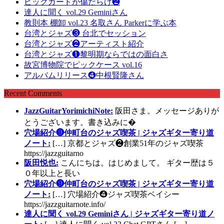
ピックガードが傷だらけ❷
達人に聞く vol.29 Geminiさん
教則本 棚卸 vol.23 名取さん Parkerに学ぶ本
台湾とジャズ❸ 台北でセッション
台湾とジャズ❷アーティスト紹介
台湾とジャズ❶黎明期ならではの面白さ
故宮博物院でピックケース vol.16
アルバムリリース❹中根賢隆さん
Recent Comments
JazzGuitarYorimichiNote:
阪田さま。メッセージありが
とうございます。書き込みに�
穴場紹介❾仲町台のジャズ喫茶 | ジャズギター寄り道
ノート:
[…] 京都とジャズ❷創業51年のジャズ喫茶
https://jazzguitarno
阪田悦也:
こんにちは。はじめまして。 ギター歴は５
０年以上と長い
穴場紹介❾仲町台のジャズ喫茶 | ジャズギター寄り道
ノート:
[…] 穴場紹介❹ジャズ喫茶ベイシー
https://jazzguitarnote.info/
達人に聞く vol.29 Geminiさん | ジャズギター寄り道ノ