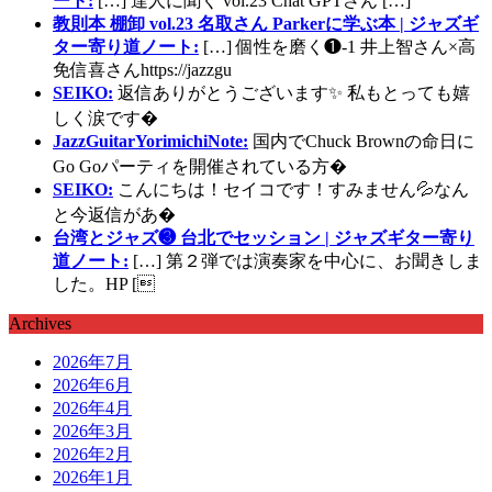
ート:
[…] 達人に聞く vol.23 Chat GPTさん […]
教則本 棚卸 vol.23 名取さん Parkerに学ぶ本 | ジャズギ
ター寄り道ノート:
[…] 個性を磨く❶-1 井上智さん×高
免信喜さんhttps://jazzgu
SEIKO:
返信ありがとうございます✨ 私もとっても嬉
しく涙です�
JazzGuitarYorimichiNote:
国内でChuck Brownの命日に
Go Goパーティを開催されている方�
SEIKO:
こんにちは！セイコです！すみません💦なん
と今返信があ�
台湾とジャズ❸ 台北でセッション | ジャズギター寄り
道ノート:
[…] 第２弾では演奏家を中心に、お聞きしま
した。HP [
Archives
2026年7月
2026年6月
2026年4月
2026年3月
2026年2月
2026年1月