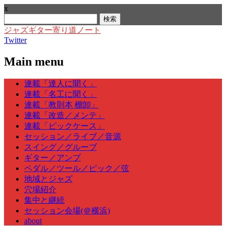
x
検
索:
ジャズギター寄り道ノート
Twitter
Main menu
Skip
連載「達人に聞く」
to
連載「名工に聞く」
content
連載「教則本 棚卸」
連載「改造／メンテ」
連載「ピックケース」
セッション／ライブ／音源
スイング／グルーブ
ギター／アンプ
ペダル／ツール／ピック／弦
地域とジャズ
穴場紹介
集中と継続
セッション会場(＠横浜)
about