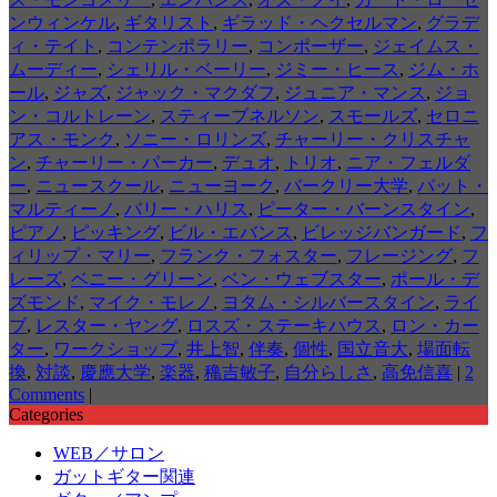
ンウィンケル
,
ギタリスト
,
ギラッド・ヘクセルマン
,
グラデ
ィ・テイト
,
コンテンポラリー
,
コンポーザー
,
ジェイムス・
ムーディー
,
シェリル・ベーリー
,
ジミー・ヒース
,
ジム・ホ
ール
,
ジャズ
,
ジャック・マクダフ
,
ジュニア・マンス
,
ジョ
ン・コルトレーン
,
スティーブネルソン
,
スモールズ
,
セロニ
アス・モンク
,
ソニー・ロリンズ
,
チャーリー・クリスチャ
ン
,
チャーリー・パーカー
,
デュオ
,
トリオ
,
ニア・フェルダ
ー
,
ニュースクール
,
ニューヨーク
,
バークリー大学
,
パット・
マルティーノ
,
バリー・ハリス
,
ピーター・バーンスタイン
,
ピアノ
,
ピッキング
,
ビル・エバンス
,
ビレッジバンガード
,
フ
ィリップ・マリー
,
フランク・フォスター
,
フレージング
,
フ
レーズ
,
ベニー・グリーン
,
ベン・ウェブスター
,
ポール・デ
ズモンド
,
マイク・モレノ
,
ヨタム・シルバースタイン
,
ライ
ブ
,
レスター・ヤング
,
ロスズ・ステーキハウス
,
ロン・カー
ター
,
ワークショップ
,
井上智
,
伴奏
,
個性
,
国立音大
,
場面転
換
,
対談
,
慶應大学
,
楽器
,
穐吉敏子
,
自分らしさ
,
高免信喜
|
2
Comments
|
Categories
WEB／サロン
ガットギター関連