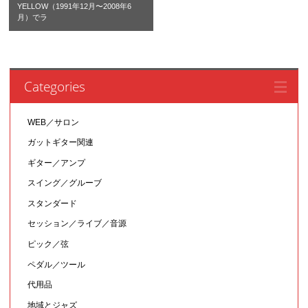
YELLOW（1991年12月〜2008年6
月）でラ
Categories
WEB／サロン
ガットギター関連
ギター／アンプ
スイング／グルーブ
スタンダード
セッション／ライブ／音源
ピック／弦
ペダル／ツール
代用品
地域とジャズ