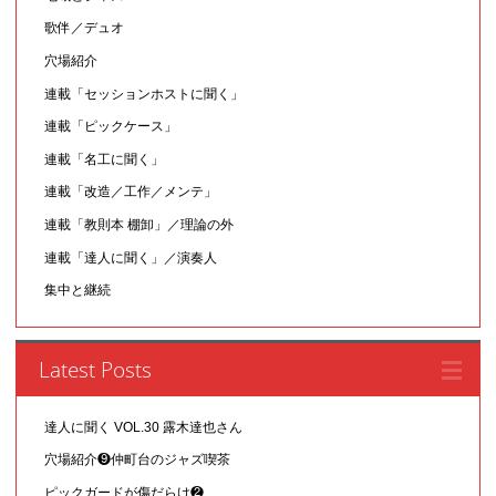
歌伴／デュオ
穴場紹介
連載「セッションホストに聞く」
連載「ピックケース」
連載「名工に聞く」
連載「改造／工作／メンテ」
連載「教則本 棚卸」／理論の外
連載「達人に聞く」／演奏人
集中と継続
Latest Posts
達人に聞く VOL.30 露木達也さん
穴場紹介❾仲町台のジャズ喫茶
ピックガードが傷だらけ❷