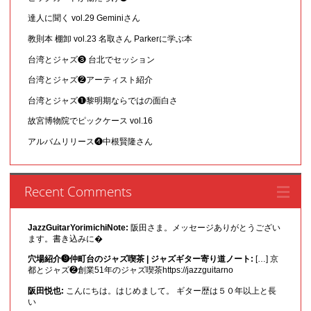
達人に聞く vol.29 Geminiさん
教則本 棚卸 vol.23 名取さん Parkerに学ぶ本
台湾とジャズ❸ 台北でセッション
台湾とジャズ❷アーティスト紹介
台湾とジャズ❶黎明期ならではの面白さ
故宮博物院でピックケース vol.16
アルバムリリース❹中根賢隆さん
Recent Comments
JazzGuitarYorimichiNote:
阪田さま。メッセージありがとうござい
ます。書き込みに�
穴場紹介❾仲町台のジャズ喫茶 | ジャズギター寄り道ノート:
[…] 京
都とジャズ❷創業51年のジャズ喫茶https://jazzguitarno
阪田悦也:
こんにちは。はじめまして。 ギター歴は５０年以上と長
い