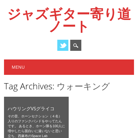
ジャズギター寄り道
ノート
Main menu
Skip
MENU
to
content
Tag Archives:
ウォーキング
ハウリングVSグライコ
その昔、ホーンセクション（４名）
入りのファンクバンドをやってたん
です。 あるとき、ホーン隊を100人に
増やしたら面白いに違いないと思い
立ち、西麻布のSpace Lab