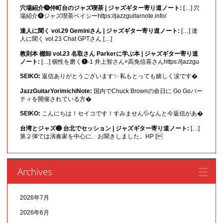
穴場紹介❾仲町台のジャズ喫茶 | ジャズギター寄り道ノート:
[…] 穴
場紹介❹ジャズ喫茶ベイシーhttps://jazzguitarnote.info/
達人に聞く vol.29 Geminiさん | ジャズギター寄り道ノート:
[…] 達
人に聞く vol.23 Chat GPTさん […]
教則本 棚卸 vol.23 名取さん Parkerに学ぶ本 | ジャズギター寄り道
ノート:
[…] 個性を磨く❶-1 井上智さん×高免信喜さんhttps://jazzgu
SEIKO:
返信ありがとうございます✨ 私もとっても嬉しく涙です�
JazzGuitarYorimichiNote:
国内でChuck Brownの命日に Go Goパー
ティを開催されている方�
SEIKO:
こんにちは！セイコです！すみません💦なんと今返信があ�
台湾とジャズ❸ 台北でセッション | ジャズギター寄り道ノート:
[…]
第２弾では演奏家を中心に、お聞きしました。HP [
Archives
2026年7月
2026年6月