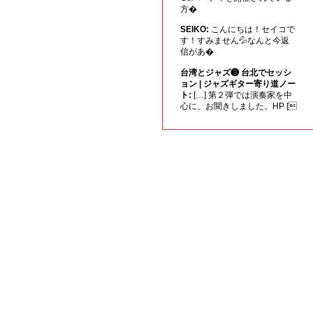
方�
SEIKO:
こんにちは！セイコで
す！すみません💦なんと今返
信があ�
台湾とジャズ❸ 台北でセッシ
ョン | ジャズギター寄り道ノー
ト:
[…] 第２弾では演奏家を中
心に、お聞きしました。HP [