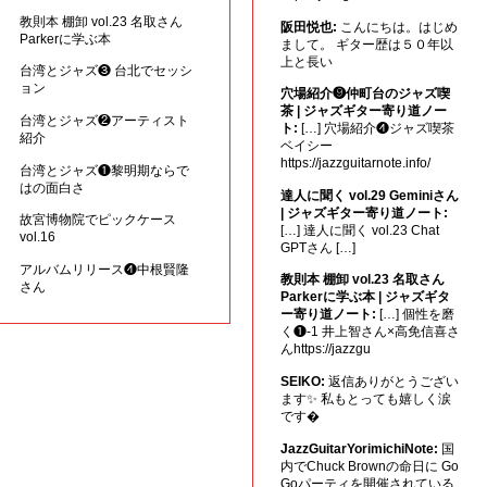
教則本 棚卸 vol.23 名取さん
阪田悦也:
こんにちは。はじめ
Parkerに学ぶ本
まして。 ギター歴は５０年以
上と長い
台湾とジャズ❸ 台北でセッシ
ョン
穴場紹介❾仲町台のジャズ喫
茶 | ジャズギター寄り道ノー
台湾とジャズ❷アーティスト
ト:
[…] 穴場紹介❹ジャズ喫茶
紹介
ベイシー
https://jazzguitarnote.info/
台湾とジャズ❶黎明期ならで
はの面白さ
達人に聞く vol.29 Geminiさん
| ジャズギター寄り道ノート:
故宮博物院でピックケース
[…] 達人に聞く vol.23 Chat
vol.16
GPTさん […]
アルバムリリース❹中根賢隆
教則本 棚卸 vol.23 名取さん
さん
Parkerに学ぶ本 | ジャズギタ
ー寄り道ノート:
[…] 個性を磨
く❶-1 井上智さん×高免信喜さ
んhttps://jazzgu
SEIKO:
返信ありがとうござい
ます✨ 私もとっても嬉しく涙
です�
JazzGuitarYorimichiNote:
国
内でChuck Brownの命日に Go
Goパーティを開催されている