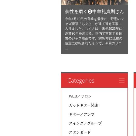
個性を磨く❷中牟礼貞則さん
今年4月10日の営業を最後に、野毛のジ
ャズ喫茶「ちぐさ」が建て替え工事に
入りました。ちぐさは、来年2023年に
創業90年を迎える、国内で営業する最
古のジャズ喫茶です。2007年に現在の
位置に移転されたそうで、今回のリニ
ュ
Categories
WEB／サロン
ガットギター関連
ギター／アンプ
スイング／グルーブ
スタンダード