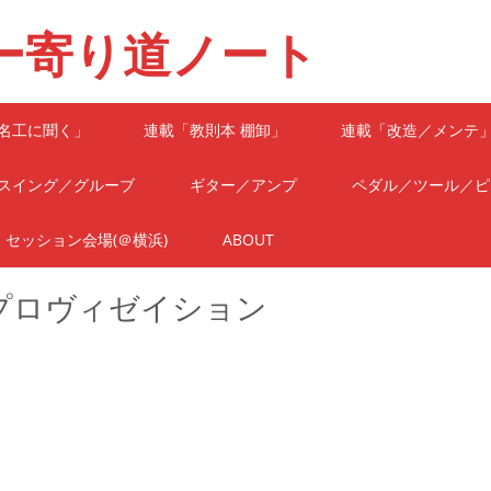
ー寄り道ノート
名工に聞く」
連載「教則本 棚卸」
連載「改造／メンテ
スイング／グルーブ
ギター／アンプ
ペダル／ツール／ピ
セッション会場(＠横浜)
ABOUT
プロヴィゼイション