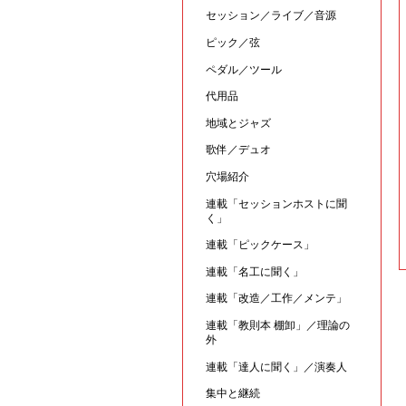
セッション／ライブ／音源
ピック／弦
ペダル／ツール
代用品
地域とジャズ
歌伴／デュオ
穴場紹介
連載「セッションホストに聞
く」
連載「ピックケース」
連載「名工に聞く」
連載「改造／工作／メンテ」
連載「教則本 棚卸」／理論の
外
連載「達人に聞く」／演奏人
集中と継続