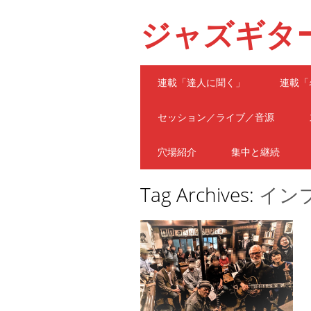
ジャズギタ
Main menu
Skip
連載「達人に聞く」
連載「
to
content
セッション／ライブ／音源
穴場紹介
集中と継続
Tag Archives:
イン