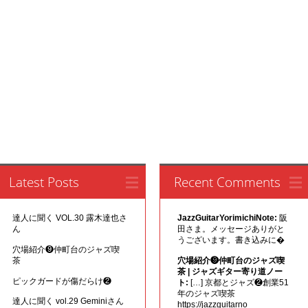
Latest Posts
Recent Comments
達人に聞く VOL.30 露木達也さ
JazzGuitarYorimichiNote:
阪
ん
田さま。メッセージありがと
うございます。書き込みに�
穴場紹介❾仲町台のジャズ喫
茶
穴場紹介❾仲町台のジャズ喫
茶 | ジャズギター寄り道ノー
ピックガードが傷だらけ❷
ト:
[…] 京都とジャズ❷創業51
年のジャズ喫茶
達人に聞く vol.29 Geminiさん
https://jazzguitarno