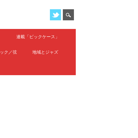
」
連載「ピックケース」
ック／弦
地域とジャズ