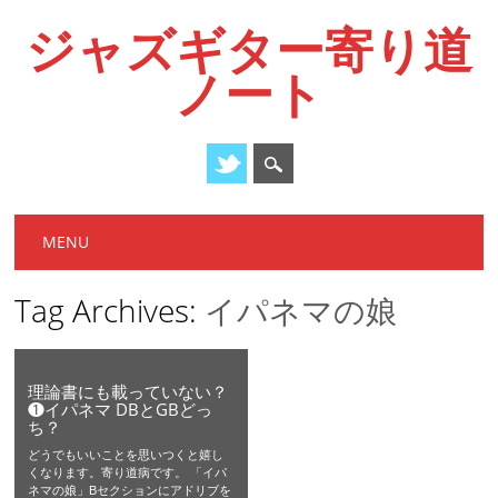
ジャズギター寄り道
ノート
Main menu
Skip
MENU
to
content
Tag Archives:
イパネマの娘
理論書にも載っていない？
❶イパネマ DBとGBどっ
ち？
どうでもいいことを思いつくと嬉し
くなります。寄り道病です。 「イパ
ネマの娘」Bセクションにアドリブを