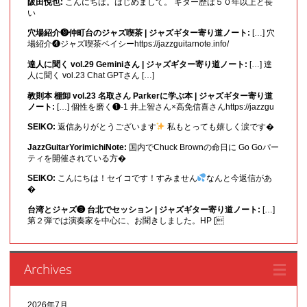
阪田悦也:
こんにちは。はじめまして。 ギター歴は５０年以上と長
い
穴場紹介❾仲町台のジャズ喫茶 | ジャズギター寄り道ノート:
[…] 穴
場紹介❹ジャズ喫茶ベイシーhttps://jazzguitarnote.info/
達人に聞く vol.29 Geminiさん | ジャズギター寄り道ノート:
[…] 達
人に聞く vol.23 Chat GPTさん […]
教則本 棚卸 vol.23 名取さん Parkerに学ぶ本 | ジャズギター寄り道
ノート:
[…] 個性を磨く❶-1 井上智さん×高免信喜さんhttps://jazzgu
SEIKO:
返信ありがとうございます
私もとっても嬉しく涙です�
JazzGuitarYorimichiNote:
国内でChuck Brownの命日に Go Goパー
ティを開催されている方�
SEIKO:
こんにちは！セイコです！すみません
なんと今返信があ
�
台湾とジャズ❸ 台北でセッション | ジャズギター寄り道ノート:
[…]
第２弾では演奏家を中心に、お聞きしました。HP [
Archives
2026年7月