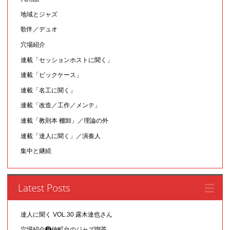
地域とジャズ
歌伴／デュオ
穴場紹介
連載「セッションホストに聞く」
連載「ピックケース」
連載「名工に聞く」
連載「改造／工作／メンテ」
連載「教則本 棚卸」／理論の外
連載「達人に聞く」／演奏人
集中と継続
Latest Posts
達人に聞く VOL.30 露木達也さん
穴場紹介❾仲町台のジャズ喫茶