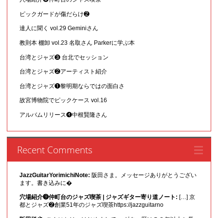
ピックガードが傷だらけ❷
達人に聞く vol.29 Geminiさん
教則本 棚卸 vol.23 名取さん Parkerに学ぶ本
台湾とジャズ❸ 台北でセッション
台湾とジャズ❷アーティスト紹介
台湾とジャズ❶黎明期ならではの面白さ
故宮博物院でピックケース vol.16
アルバムリリース❹中根賢隆さん
Recent Comments
JazzGuitarYorimichiNote:
阪田さま。メッセージありがとうござい
ます。書き込みに�
穴場紹介❾仲町台のジャズ喫茶 | ジャズギター寄り道ノート:
[…] 京
都とジャズ❷創業51年のジャズ喫茶https://jazzguitarno