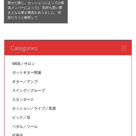
乗せた際に、セッションによって(=構
成メンバーによって)、気持ち悪い響
きとなる事が幾度かありました。何
故だろうと解析して
Categories
WEB／サロン
ガットギター関連
ギター／アンプ
スイング／グルーブ
スタンダード
セッション／ライブ／音源
ピック／弦
ペダル／ツール
代用品