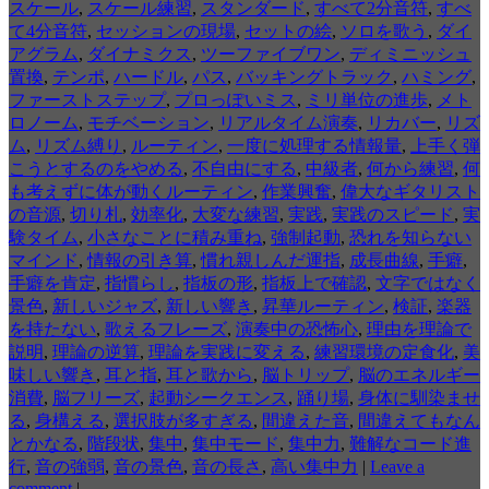
スケール
,
スケール練習
,
スタンダード
,
すべて2分音符
,
すべ
て4分音符
,
セッションの現場
,
セットの絵
,
ソロを歌う
,
ダイ
アグラム
,
ダイナミクス
,
ツーファイブワン
,
ディミニッシュ
置換
,
テンポ
,
ハードル
,
パス
,
バッキングトラック
,
ハミング
,
ファーストステップ
,
プロっぽいミス
,
ミリ単位の進歩
,
メト
ロノーム
,
モチベーション
,
リアルタイム演奏
,
リカバー
,
リズ
ム
,
リズム縛り
,
ルーティン
,
一度に処理する情報量
,
上手く弾
こうとするのをやめる
,
不自由にする
,
中級者
,
何から練習
,
何
も考えずに体が動くルーティン
,
作業興奮
,
偉大なギタリスト
の音源
,
切り札
,
効率化
,
大変な練習
,
実践
,
実践のスピード
,
実
験タイム
,
小さなことに積み重ね
,
強制起動
,
恐れを知らない
マインド
,
情報の引き算
,
慣れ親しんだ運指
,
成長曲線
,
手癖
,
手癖を肯定
,
指慣らし
,
指板の形
,
指板上で確認
,
文字ではなく
景色
,
新しいジャズ
,
新しい響き
,
昇華ルーティン
,
検証
,
楽器
を持たない
,
歌えるフレーズ
,
演奏中の恐怖心
,
理由を理論で
説明
,
理論の逆算
,
理論を実践に変える
,
練習環境の定食化
,
美
味しい響き
,
耳と指
,
耳と歌から
,
脳トリップ
,
脳のエネルギー
消費
,
脳フリーズ
,
起動シークエンス
,
踊り場
,
身体に馴染ませ
る
,
身構える
,
選択肢が多すぎる
,
間違えた音
,
間違えてもなん
とかなる
,
階段状
,
集中
,
集中モード
,
集中力
,
難解なコード進
行
,
音の強弱
,
音の景色
,
音の長さ
,
高い集中力
|
Leave a
comment
|