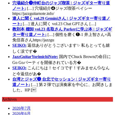
穴場紹介❾仲町台のジャズ喫茶 | ジャズギター寄り道
ノート:
[…] 穴場紹介❹ジャズ喫茶ベイシー
https://jazzguitarnote.info/
達人に聞く vol.29 Geminiさん | ジャズギター寄り道ノ
ート:
[…] 達人に聞く vol.23 Chat GPTさん […]
教則本 棚卸 vol.23 名取さん Parkerに学ぶ本 | ジャズギ
ター寄り道ノート:
[…] 個性を磨く❶-1 井上智さん×高
免信喜さんhttps://jazzgu
SEIKO:
返信ありがとうございます✨ 私もとっても嬉
しく涙です�
JazzGuitarYorimichiNote:
国内でChuck Brownの命日に
Go Goパーティを開催されている方�
SEIKO:
こんにちは！セイコです！すみません💦なん
と今返信があ�
台湾とジャズ❸ 台北でセッション | ジャズギター寄り
道ノート:
[…] 第２弾では演奏家を中心に、お聞きしま
した。HP [
Archives
2026年7月
2026年6月