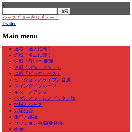
x
検
索:
ジャズギター寄り道ノート
Twitter
Main menu
Skip
連載「達人に聞く」
to
連載「名工に聞く」
content
連載「教則本 棚卸」
連載「改造／メンテ」
連載「ピックケース」
セッション／ライブ／音源
スイング／グルーブ
ギター／アンプ
ペダル／ツール／ピック／弦
地域とジャズ
穴場紹介
集中と継続
セッション会場(＠横浜)
about