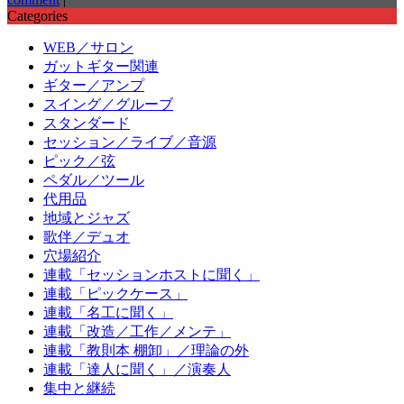
Categories
WEB／サロン
ガットギター関連
ギター／アンプ
スイング／グルーブ
スタンダード
セッション／ライブ／音源
ピック／弦
ペダル／ツール
代用品
地域とジャズ
歌伴／デュオ
穴場紹介
連載「セッションホストに聞く」
連載「ピックケース」
連載「名工に聞く」
連載「改造／工作／メンテ」
連載「教則本 棚卸」／理論の外
連載「達人に聞く」／演奏人
集中と継続