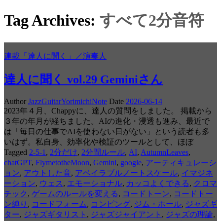
Tag Archives:
すべて2分音符
連載「達人に聞く」／演奏人
達人に聞く vol.29 Geminiさん
Author
JazzGuitarYorimichiNote
Date
2026-06-14
2023年４月、Chappyに、達人の質問をしました。 掲載から
３年の年月が経ちました。AIの進化・浸透も進み、最近で
は「毎日の仕事でAIを使わない日がない」という読者も多
いはず。私自身、効率化や検証のツールとして、ほぼ
Tagged
2-5-1
,
2分だけ
,
2分間ルール
,
AI
,
AutumnLeaves
,
chatGPT
,
FlymetotheMoon
,
Gemini
,
google
,
アーティキュレーシ
ョン
,
アウトした音
,
アベイラブルノートスケール
,
イマジネ
ーション
,
ウェス
,
エモーショナル
,
カッコよくできる
,
クロマ
チック
,
ゲームのルールを変える
,
コードトーン
,
コードトー
ン縛り
,
コードフォーム
,
コンピング
,
ジム・ホール
,
ジャズギ
ター
,
ジャズギタリスト
,
ジャズジャイアント
,
ジャズの理論
,