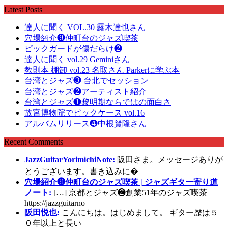
Latest Posts
達人に聞く VOL.30 露木達也さん
穴場紹介❾仲町台のジャズ喫茶
ピックガードが傷だらけ❷
達人に聞く vol.29 Geminiさん
教則本 棚卸 vol.23 名取さん Parkerに学ぶ本
台湾とジャズ❸ 台北でセッション
台湾とジャズ❷アーティスト紹介
台湾とジャズ❶黎明期ならではの面白さ
故宮博物院でピックケース vol.16
アルバムリリース❹中根賢隆さん
Recent Comments
JazzGuitarYorimichiNote:
阪田さま。メッセージありが
とうございます。書き込みに�
穴場紹介❾仲町台のジャズ喫茶 | ジャズギター寄り道
ノート:
[…] 京都とジャズ❷創業51年のジャズ喫茶
https://jazzguitarno
阪田悦也:
こんにちは。はじめまして。 ギター歴は５
０年以上と長い