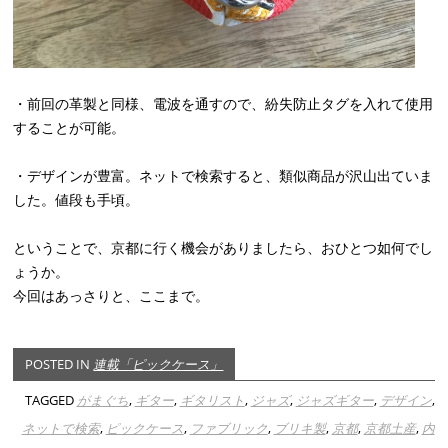
・前回の革製と同様、電波を通すので、紛失防止タグを入れて使用
することが可能。
・デザインが豊富。ネットで検索すると、類似商品が沢山出ていま
した。値段も手頃。
ということで、京都に行く機会がありましたら、おひとつ如何でし
ょうか。
今回はあっさりと、ここまで。
POSTED IN
連載「ピックケース」
TAGGED
がまぐち
,
ギター
,
ギタリスト
,
ジャズ
,
ジャズギター
,
デザイン
,
ネットで検索
,
ピックケース
,
ファブリック
,
ブリキ製
,
京都
,
京都土産
,
内