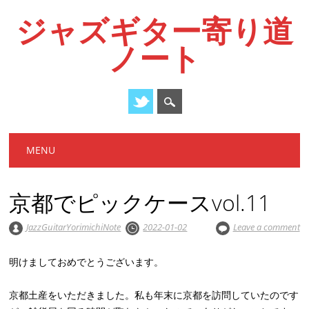
ジャズギター寄り道
ノート
Main menu
Skip
MENU
to
content
京都でピックケースvol.11
JazzGuitarYorimichiNote
2022-01-02
Leave a comment
明けましておめでとうございます。
京都土産をいただきました。私も年末に京都を訪問していたのです