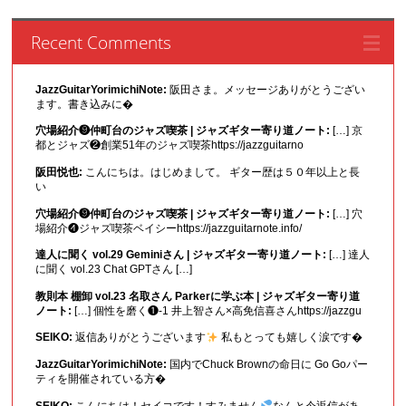
Recent Comments
JazzGuitarYorimichiNote:
阪田さま。メッセージありがとうござい
ます。書き込みに�
穴場紹介❾仲町台のジャズ喫茶 | ジャズギター寄り道ノート:
[…] 京
都とジャズ❷創業51年のジャズ喫茶https://jazzguitarno
阪田悦也:
こんにちは。はじめまして。 ギター歴は５０年以上と長
い
穴場紹介❾仲町台のジャズ喫茶 | ジャズギター寄り道ノート:
[…] 穴
場紹介❹ジャズ喫茶ベイシーhttps://jazzguitarnote.info/
達人に聞く vol.29 Geminiさん | ジャズギター寄り道ノート:
[…] 達人
に聞く vol.23 Chat GPTさん […]
教則本 棚卸 vol.23 名取さん Parkerに学ぶ本 | ジャズギター寄り道
ノート:
[…] 個性を磨く❶-1 井上智さん×高免信喜さんhttps://jazzgu
SEIKO:
返信ありがとうございます
私もとっても嬉しく涙です�
JazzGuitarYorimichiNote:
国内でChuck Brownの命日に Go Goパー
ティを開催されている方�
SEIKO:
こんにちは！セイコです！すみません
なんと今返信があ