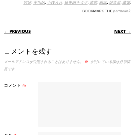
容物
,
実用的
,
小銭入れ
,
紛失防止タグ
,
連載
,
隙間
,
雑貨屋
,
革製
.
BOOKMARK THE
permalink
.
POST NAVIGATION
← PREVIOUS
NEXT →
コメントを残す
メールアドレスが公開されることはありません。
※
が付いている欄は必須項
目です
コメント
※