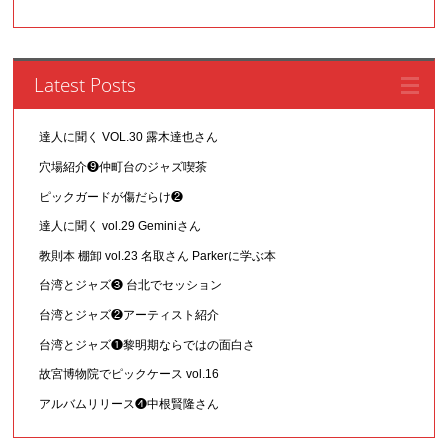
Latest Posts
達人に聞く VOL.30 露木達也さん
穴場紹介❾仲町台のジャズ喫茶
ピックガードが傷だらけ❷
達人に聞く vol.29 Geminiさん
教則本 棚卸 vol.23 名取さん Parkerに学ぶ本
台湾とジャズ❸ 台北でセッション
台湾とジャズ❷アーティスト紹介
台湾とジャズ❶黎明期ならではの面白さ
故宮博物院でピックケース vol.16
アルバムリリース❹中根賢隆さん