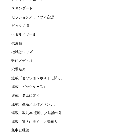
スタンダード
セッション／ライブ／音源
ピック／弦
ペダル／ツール
代用品
地域とジャズ
歌伴／デュオ
穴場紹介
連載「セッションホストに聞く」
連載「ピックケース」
連載「名工に聞く」
連載「改造／工作／メンテ」
連載「教則本 棚卸」／理論の外
連載「達人に聞く」／演奏人
集中と継続