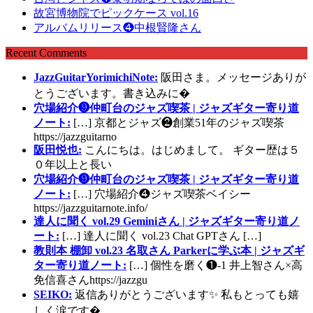
故宮博物院でピックケース vol.16
アルバムリリース❹中根賢隆さん
Recent Comments
JazzGuitarYorimichiNote:
阪田さま。メッセージありが
とうございます。書き込みに�
穴場紹介❾仲町台のジャズ喫茶 | ジャズギター寄り道
ノート:
[…] 京都とジャズ❷創業51年のジャズ喫茶
https://jazzguitarno
阪田悦也:
こんにちは。はじめまして。 ギター歴は５
０年以上と長い
穴場紹介❾仲町台のジャズ喫茶 | ジャズギター寄り道
ノート:
[…] 穴場紹介❹ジャズ喫茶ベイシー
https://jazzguitarnote.info/
達人に聞く vol.29 Geminiさん | ジャズギター寄り道ノ
ート:
[…] 達人に聞く vol.23 Chat GPTさん […]
教則本 棚卸 vol.23 名取さん Parkerに学ぶ本 | ジャズギ
ター寄り道ノート:
[…] 個性を磨く❶-1 井上智さん×高
免信喜さんhttps://jazzgu
SEIKO:
返信ありがとうございます✨ 私もとっても嬉
しく涙です�