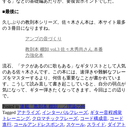
する」などの基礎編あたりが、要復習ポイントでした。
■最後に
久しぶりの教則本シリーズ。佐々木さん本は、本サイト最多
の３冊目になりますね。
アンプの音づくり
教則本 棚卸 vol.3 佐々木秀尚さん 本番
力強化本
流石、「テクがあるのに歌もある」なギタリストとして人気
のある佐々木さんです。この本には、速弾きや難解なフレー
ズをマスターするより、何倍も重要なことが書かれていま
す。こうして読み直して書き起こしていると、自分の弱点が
気になって、ギター弾きたくなってきます。今回はこの辺り
で。
Posted in
連載「教則本 棚卸」／理論の外
Tagged
アナライズ
,
インターバルフレーズ
,
ギター音程感覚
トレーニング
,
クロマチックフレーズ
,
コード構成音
,
コード
進行
,
コールアンドレスポンス
,
スケール
,
スライド
,
ダイアト