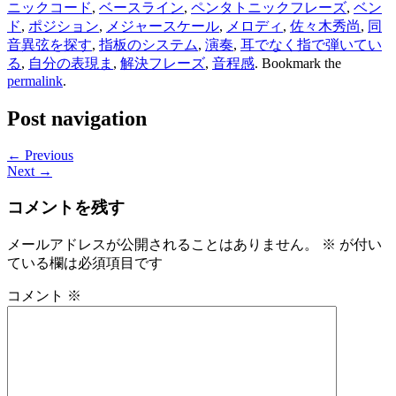
ニックコード
,
ベースライン
,
ペンタトニックフレーズ
,
ベン
ド
,
ポジション
,
メジャースケール
,
メロディ
,
佐々木秀尚
,
同
音異弦を探す
,
指板のシステム
,
演奏
,
耳でなく指で弾いてい
る
,
自分の表現ま
,
解決フレーズ
,
音程感
. Bookmark the
permalink
.
Post navigation
← Previous
Next →
コメントを残す
メールアドレスが公開されることはありません。
※
が付い
ている欄は必須項目です
コメント
※