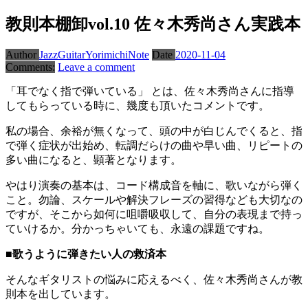
教則本棚卸vol.10 佐々木秀尚さん実践本
Author
JazzGuitarYorimichiNote
Date
2020-11-04
Comments:
Leave a comment
「耳でなく指で弾いている」 とは、佐々木秀尚さんに指導
してもらっている時に、幾度も頂いたコメントです。
私の場合、余裕が無くなって、頭の中が白じんでくると、指
で弾く症状が出始め、転調だらけの曲や早い曲、リピートの
多い曲になると、顕著となります。
やはり演奏の基本は、コード構成音を軸に、歌いながら弾く
こと。勿論、スケールや解決フレーズの習得なども大切なの
ですが、そこから如何に咀嚼吸収して、自分の表現まで持っ
ていけるか。分かっちゃいても、永遠の課題ですね。
■歌うように弾きたい人の救済本
そんなギタリストの悩みに応えるべく、佐々木秀尚さんが教
則本を出しています。