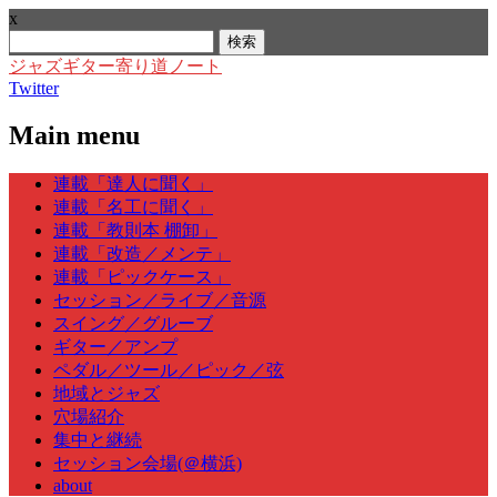
x
検
索:
ジャズギター寄り道ノート
Twitter
Main menu
Skip
連載「達人に聞く」
to
連載「名工に聞く」
content
連載「教則本 棚卸」
連載「改造／メンテ」
連載「ピックケース」
セッション／ライブ／音源
スイング／グルーブ
ギター／アンプ
ペダル／ツール／ピック／弦
地域とジャズ
穴場紹介
集中と継続
セッション会場(＠横浜)
about