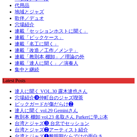
代用品
地域とジャズ
歌伴／デュオ
穴場紹介
連載「セッションホストに聞く」
連載「ピックケース」
連載「名工に聞く」
連載「改造／工作／メンテ」
連載「教則本 棚卸」／理論の外
連載「達人に聞く」／演奏人
集中と継続
Latest Posts
達人に聞く VOL.30 露木達也さん
穴場紹介❾仲町台のジャズ喫茶
ピックガードが傷だらけ❷
達人に聞く vol.29 Geminiさん
教則本 棚卸 vol.23 名取さん Parkerに学ぶ本
台湾とジャズ❸ 台北でセッション
台湾とジャズ❷アーティスト紹介
台湾とジャズ❶黎明期ならではの面白さ