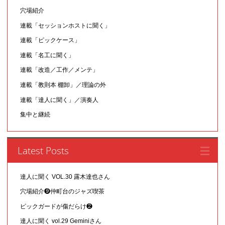
穴場紹介
連載「セッションホストに聞く」
連載「ピックケース」
連載「名工に聞く」
連載「改造／工作／メンテ」
連載「教則本 棚卸」／理論の外
連載「達人に聞く」／演奏人
集中と継続
Latest Posts
達人に聞く VOL.30 露木達也さん
穴場紹介❾仲町台のジャズ喫茶
ピックガードが傷だらけ❷
達人に聞く vol.29 Geminiさん