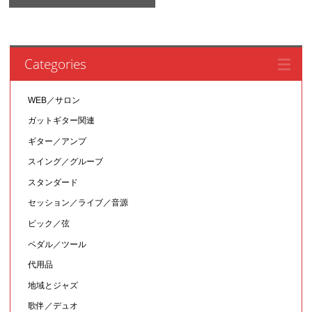
Categories
WEB／サロン
ガットギター関連
ギター／アンプ
スイング／グルーブ
スタンダード
セッション／ライブ／音源
ピック／弦
ペダル／ツール
代用品
地域とジャズ
歌伴／デュオ