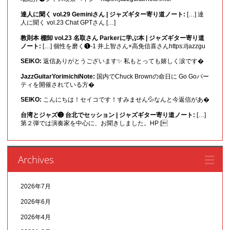
達人に聞く vol.29 Geminiさん | ジャズギター寄り道ノート:
[…] 達
人に聞く vol.23 Chat GPTさん […]
教則本 棚卸 vol.23 名取さん Parkerに学ぶ本 | ジャズギター寄り道
ノート:
[…] 個性を磨く❶-1 井上智さん×高免信喜さんhttps://jazzgu
SEIKO:
返信ありがとうございます✨ 私もとっても嬉しく涙です�
JazzGuitarYorimichiNote:
国内でChuck Brownの命日に Go Goパー
ティを開催されている方�
SEIKO:
こんにちは！セイコです！すみません💦なんと今返信があ�
台湾とジャズ❸ 台北でセッション | ジャズギター寄り道ノート:
[…]
第２弾では演奏家を中心に、お聞きしました。HP [
Archives
2026年7月
2026年6月
2026年4月