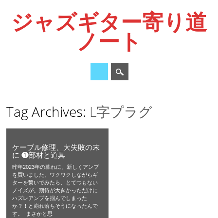
ジャズギター寄り道
ノート
Main menu
Skip
Tag Archives:
L字プラグ
to
content
ケーブル修理、大失敗の末
に ❶部材と道具
昨年2023年の暮れに、新しくアンプ
を買いました。ワクワクしながらギ
ターを繋いでみたら、とてつもない
ノイズが。期待が大きかっただけに
ハズレアンプを掴んでしまった
か？！と崩れ落ちそうになったんで
す。 まさかと思