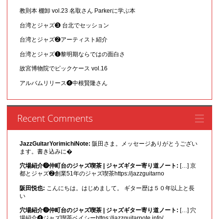
教則本 棚卸 vol.23 名取さん Parkerに学ぶ本
台湾とジャズ❸ 台北でセッション
台湾とジャズ❷アーティスト紹介
台湾とジャズ❶黎明期ならではの面白さ
故宮博物院でピックケース vol.16
アルバムリリース❹中根賢隆さん
Recent Comments
JazzGuitarYorimichiNote:
阪田さま。メッセージありがとうござい
ます。書き込みに�
穴場紹介❾仲町台のジャズ喫茶 | ジャズギター寄り道ノート:
[…] 京
都とジャズ❷創業51年のジャズ喫茶https://jazzguitarno
阪田悦也:
こんにちは。はじめまして。 ギター歴は５０年以上と長
い
穴場紹介❾仲町台のジャズ喫茶 | ジャズギター寄り道ノート:
[…] 穴
場紹介❹ジャズ喫茶ベイシーhttps://jazzguitarnote.info/