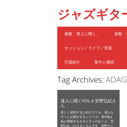
ジャズギタ
Main menu
Skip
連載「達人に聞く」
連載「
to
content
セッション／ライブ／音源
穴場紹介
集中と継続
Tag Archives:
ADAG
達人に聞くVOL.4 宮野弘紀さ
ん
楽しく成長するためのコツを、達人な
方々にお聞きするシリーズ。第4弾は、
私の尊敬するギタリストのお一人、宮
野弘紀（ひろき）さんです。宮野さん