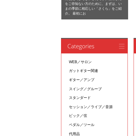
をご存知ない方のために、まずは、い
まの季節に相応しい「さくら」をご紹
介。 最初にお
Categories
WEB／サロン
ガットギター関連
ギター／アンプ
スイング／グルーブ
スタンダード
セッション／ライブ／音源
ピック／弦
ペダル／ツール
代用品