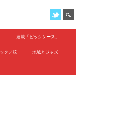
」
連載「ピックケース」
ック／弦
地域とジャズ