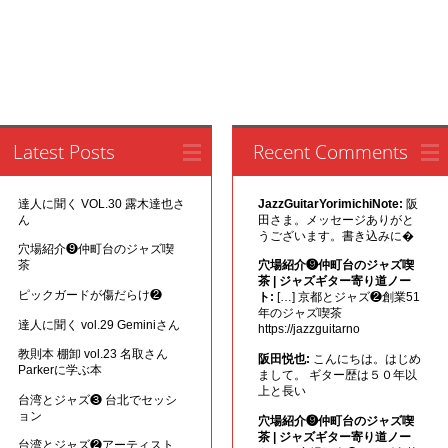
Latest Posts
Recent Comments
達人に聞く VOL.30 露木達也さ
JazzGuitarYorimichiNote:
阪
ん
田さま。メッセージありがと
うございます。書き込みに�
穴場紹介❾仲町台のジャズ喫
茶
穴場紹介❾仲町台のジャズ喫
茶 | ジャズギター寄り道ノー
ピックガードが傷だらけ❷
ト:
[…] 京都とジャズ❷創業51
年のジャズ喫茶
達人に聞く vol.29 Geminiさん
https://jazzguitarno
教則本 棚卸 vol.23 名取さん
阪田悦也:
こんにちは。はじめ
Parkerに学ぶ本
まして。 ギター歴は５０年以
上と長い
台湾とジャズ❸ 台北でセッシ
ョン
穴場紹介❾仲町台のジャズ喫
茶 | ジャズギター寄り道ノー
台湾とジャズ❷アーティスト