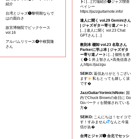
ト:
[…] 穴場紹介❹ジャズ喫茶
紹介
ベイシー
https://jazzguitarnote.info/
台湾とジャズ❶黎明期ならで
はの面白さ
達人に聞く vol.29 Geminiさん
| ジャズギター寄り道ノート:
故宮博物院でピックケース
[…] 達人に聞く vol.23 Chat
vol.16
GPTさん […]
アルバムリリース❹中根賢隆
教則本 棚卸 vol.23 名取さん
さん
Parkerに学ぶ本 | ジャズギタ
ー寄り道ノート:
[…] 個性を磨
く❶-1 井上智さん×高免信喜さ
んhttps://jazzgu
SEIKO:
返信ありがとうござい
ます
私もとっても嬉しく涙
です�
JazzGuitarYorimichiNote:
国
内でChuck Brownの命日に Go
Goパーティを開催されている
方�
SEIKO:
こんにちは！セイコで
す！すみません
なんと今返
信があ�
台湾とジャズ❸ 台北でセッシ