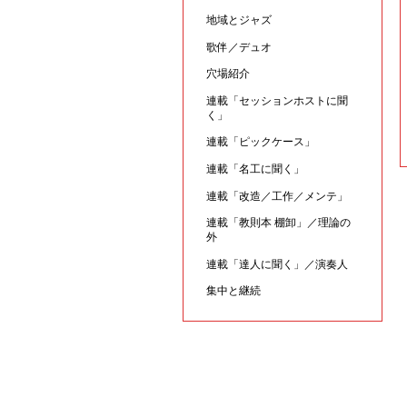
地域とジャズ
歌伴／デュオ
穴場紹介
連載「セッションホストに聞
く」
連載「ピックケース」
連載「名工に聞く」
連載「改造／工作／メンテ」
連載「教則本 棚卸」／理論の
外
連載「達人に聞く」／演奏人
集中と継続