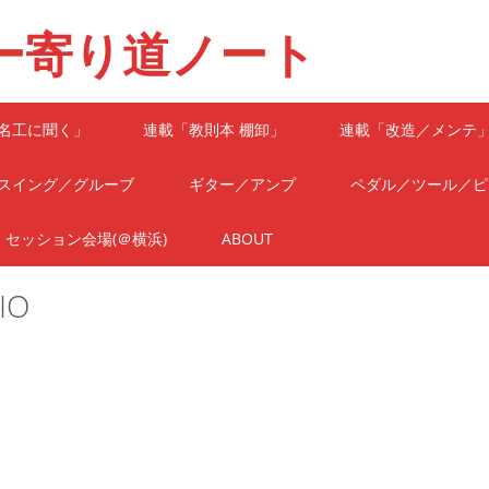
ー寄り道ノート
名工に聞く」
連載「教則本 棚卸」
連載「改造／メンテ
スイング／グルーブ
ギター／アンプ
ペダル／ツール／ピ
セッション会場(＠横浜)
ABOUT
IO