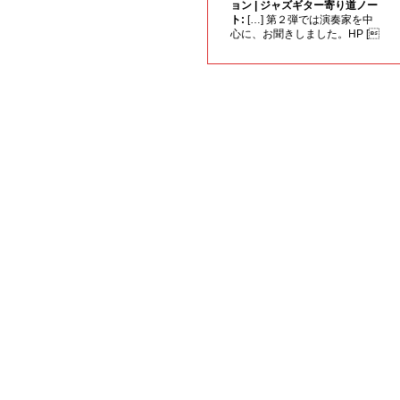
ョン | ジャズギター寄り道ノー
ト:
[…] 第２弾では演奏家を中
心に、お聞きしました。HP [