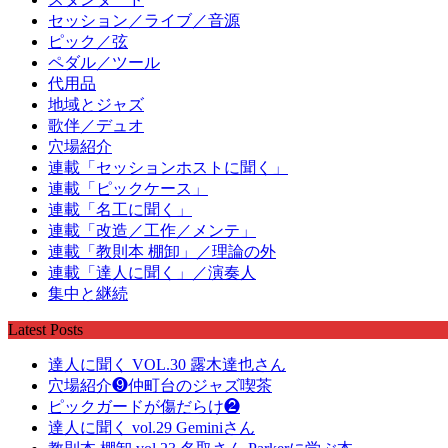
セッション／ライブ／音源
ピック／弦
ペダル／ツール
代用品
地域とジャズ
歌伴／デュオ
穴場紹介
連載「セッションホストに聞く」
連載「ピックケース」
連載「名工に聞く」
連載「改造／工作／メンテ」
連載「教則本 棚卸」／理論の外
連載「達人に聞く」／演奏人
集中と継続
Latest Posts
達人に聞く VOL.30 露木達也さん
穴場紹介❾仲町台のジャズ喫茶
ピックガードが傷だらけ❷
達人に聞く vol.29 Geminiさん