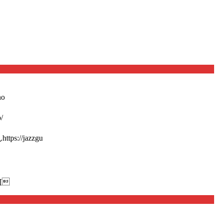
o
/
://jazzgu
[