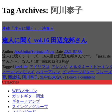
Tag Archives:
阿川泰子
連載「達人に聞く」／演奏人
達人に聞く vol.16 田辺充邦さん
Author
JazzGuitarYorimichiNote
Date
2021-07-06
達人に聴くシリーズ、16人目は田辺充邦さんです。「jazz
てみたら、なんと10年前(2012年3月@
Tagged
jazzLife
,
アドリブは
,
アレンジ
,
オルタネートピッキン
ノーマンシモンズ
,
ハリーアレン
,
ビンテージギター
,
フレーズ
習
,
開放弦
,
阿川泰子
,
集中出来ない
|
Leave a comment
|
Categories
WEB／サロン
ガットギター関連
ギター／アンプ
スイング／グルーブ
スタンダード