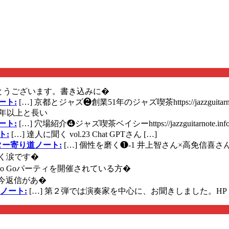
とうございます。書き込みに�
ート:
[…] 京都とジャズ❷創業51年のジャズ喫茶https://jazzguitarn
年以上と長い
ート:
[…] 穴場紹介❹ジャズ喫茶ベイシーhttps://jazzguitarnote.info
ト:
[…] 達人に聞く vol.23 Chat GPTさん […]
ズギター寄り道ノート:
[…] 個性を磨く❶-1 井上智さん×高免信喜さんhttps
く涙です�
に Go Goパーティを開催されている方�
今返信があ�
ノート:
[…] 第２弾では演奏家を中心に、お聞きしました。HP 