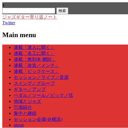
x
検
索:
ジャズギター寄り道ノート
Twitter
Main menu
Skip
連載「達人に聞く」
to
連載「名工に聞く」
content
連載「教則本 棚卸」
連載「改造／メンテ」
連載「ピックケース」
セッション／ライブ／音源
スイング／グルーブ
ギター／アンプ
ペダル／ツール／ピック／弦
地域とジャズ
穴場紹介
集中と継続
セッション会場(＠横浜)
about