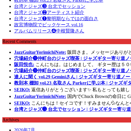
教則本 棚卸 vol.23 名取さん Parkerに学ぶ本
台湾とジャズ❸ 台北でセッション
台湾とジャズ❷アーティスト紹介
台湾とジャズ❶黎明期ならではの面白さ
故宮博物院でピックケース vol.16
アルバムリリース❹中根賢隆さん
Recent Comments
JazzGuitarYorimichiNote:
阪田さま。メッセージありが
穴場紹介❾仲町台のジャズ喫茶 | ジャズギター寄り道ノ
阪田悦也:
こんにちは。はじめまして。 ギター歴は５０
穴場紹介❾仲町台のジャズ喫茶 | ジャズギター寄り道ノ
達人に聞く vol.29 Geminiさん | ジャズギター寄り道ノー
教則本 棚卸 vol.23 名取さん Parkerに学ぶ本 | ジャ
SEIKO:
返信ありがとうございます✨ 私もとっても嬉し
JazzGuitarYorimichiNote:
国内でChuck Brownの命日
SEIKO:
こんにちは！セイコです！すみません💦なんと
台湾とジャズ❸ 台北でセッション | ジャズギター寄り道
Archives
2026年7月