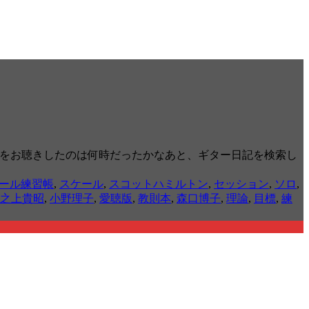
ん演奏をお聴きしたのは何時だったかなあと、ギター日記を検索し
ール練習帳
,
スケール
,
スコットハミルトン
,
セッション
,
ソロ
,
之上貴昭
,
小野理子
,
愛聴版
,
教則本
,
森口博子
,
理論
,
目標
,
練