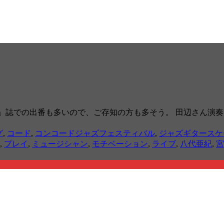
Life」誌での出番も多いので、ご存知の方も多そう。 田辺さ
グ
,
コード
,
コンコードジャズフェスティバル
,
ジャズギタースケ
,
プレイ
,
ミュージシャン
,
モチベーション
,
ライブ
,
八代亜紀
,
宮