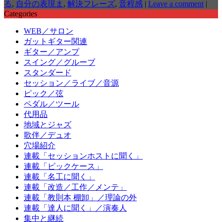
る
,
自分の表現ま
,
解決フレーズ
,
音程感
|
Leave a comment
|
Categories
WEB／サロン
ガットギター関連
ギター／アンプ
スイング／グルーブ
スタンダード
セッション／ライブ／音源
ピック／弦
ペダル／ツール
代用品
地域とジャズ
歌伴／デュオ
穴場紹介
連載「セッションホストに聞く」
連載「ピックケース」
連載「名工に聞く」
連載「改造／工作／メンテ」
連載「教則本 棚卸」／理論の外
連載「達人に聞く」／演奏人
集中と継続