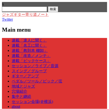
x
検
索:
ジャズギター寄り道ノート
Twitter
Main menu
Skip
連載「達人に聞く」
to
連載「名工に聞く」
content
連載「教則本 棚卸」
連載「改造／メンテ」
連載「ピックケース」
セッション／ライブ／音源
スイング／グルーブ
ギター／アンプ
ペダル／ツール／ピック／弦
地域とジャズ
穴場紹介
集中と継続
セッション会場(＠横浜)
about