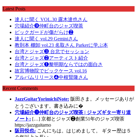
Latest Posts
達人に聞く VOL.30 露木達也さん
穴場紹介❾仲町台のジャズ喫茶
ピックガードが傷だらけ❷
達人に聞く vol.29 Geminiさん
教則本 棚卸 vol.23 名取さん Parkerに学ぶ本
台湾とジャズ❸ 台北でセッション
台湾とジャズ❷アーティスト紹介
台湾とジャズ❶黎明期ならではの面白さ
故宮博物院でピックケース vol.16
アルバムリリース❹中根賢隆さん
Recent Comments
JazzGuitarYorimichiNote:
阪田さま。メッセージありが
とうございます。書き込みに�
穴場紹介❾仲町台のジャズ喫茶 | ジャズギター寄り道
ノート:
[…] 京都とジャズ❷創業51年のジャズ喫茶
https://jazzguitarno
阪田悦也:
こんにちは。はじめまして。 ギター歴は５