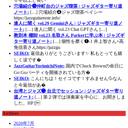
０年以上と長い
穴場紹介❾仲町台のジャズ喫茶 | ジャズギター寄り道
ノート:
[…] 穴場紹介❹ジャズ喫茶ベイシー
https://jazzguitarnote.info/
達人に聞く vol.29 Geminiさん | ジャズギター寄り道ノ
ート:
[…] 達人に聞く vol.23 Chat GPTさん […]
教則本 棚卸 vol.23 名取さん Parkerに学ぶ本 | ジャズギ
ター寄り道ノート:
[…] 個性を磨く❶-1 井上智さん×高
免信喜さんhttps://jazzgu
SEIKO:
返信ありがとうございます✨ 私もとっても嬉
しく涙です�
JazzGuitarYorimichiNote:
国内でChuck Brownの命日に
Go Goパーティを開催されている方�
SEIKO:
こんにちは！セイコです！すみません💦なん
と今返信があ�
台湾とジャズ❸ 台北でセッション | ジャズギター寄り
道ノート:
[…] 第２弾では演奏家を中心に、お聞きしま
した。HP [
Archives
2026年7月