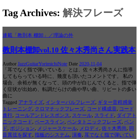
Tag Archives:
解決フレーズ
連載「教則本 棚卸」／理論の外
教則本棚卸vol.10 佐々木秀尚さん実践本
Author
JazzGuitarYorimichiNote
Date
2020-11-04
「耳でなく指で弾いている」 とは、佐々木秀尚さんに指導
してもらっている時に、幾度も頂いたコメントです。 私の
場合、余裕が無くなって、頭の中が白じんでくると、指で弾
く症状が出始め、転調だらけの曲や早い曲、リピートの多い
曲に
Tagged
アナライズ
,
インターバルフレーズ
,
ギター音程感覚
トレーニング
,
クロマチックフレーズ
,
コード構成音
,
コード
進行
,
コールアンドレスポンス
,
スケール
,
スライド
,
ダイアト
ニックコード
,
ベースライン
,
ペンタトニックフレーズ
,
ベン
ド
,
ポジション
,
メジャースケール
,
メロディ
,
佐々木秀尚
,
同
音異弦を探す
,
指板のシステム
,
演奏
,
耳でなく指で弾いてい