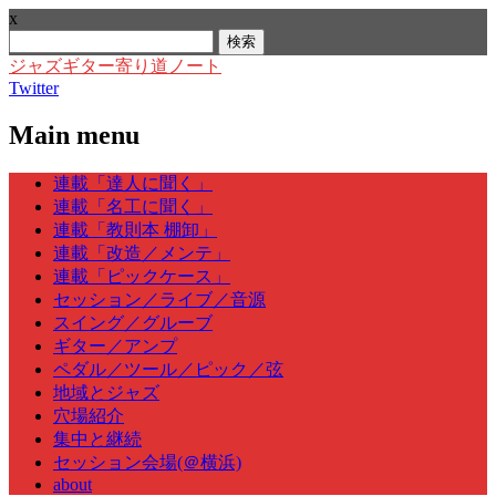
x
検
索:
ジャズギター寄り道ノート
Twitter
Main menu
Skip
連載「達人に聞く」
to
連載「名工に聞く」
content
連載「教則本 棚卸」
連載「改造／メンテ」
連載「ピックケース」
セッション／ライブ／音源
スイング／グルーブ
ギター／アンプ
ペダル／ツール／ピック／弦
地域とジャズ
穴場紹介
集中と継続
セッション会場(＠横浜)
about