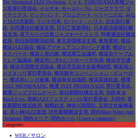
The Varmished JAZZ Orchestra
,
ｔｖｋ
,
YOKOHAMA本牧ジャ
ズ祭実行委員会
,
イセザキ･モール3～7St.
,
ジャズクラブ
,
ダ
イナミクス
,
ビックバンド
,
プロムナード
,
ベリーニの丘
,
みな
とJAZZ倶楽部
,
ラジオ日本
,
ロバート・ハリス
,
京浜急行電
鉄
,
共同通信社横浜支局
,
日刊工業新聞社
,
日本経済新聞社横
浜支局
,
昼下がりの目黒ジャズオーケストラ
,
時事通信社横浜
総局
,
朝日新聞横浜総局
,
東京新聞横浜支局
,
東急電鉄
,
横浜
,
横浜JAZZ協会
,
横浜アマチュアコンボバンド連盟
,
横浜ビジ
ネスパーク
,
横浜人形の家
,
横浜商工会議所
,
横浜市ケーブル
テレビ協議会
,
横浜市にぎわいスポーツ文化局
,
横浜市交通
局
,
横浜市国際交流協会
,
横浜市芸術文化振興財団
,
横浜旭ジ
ャズまつり実行委員会
,
横浜観光コンベンション・ビューロ
ー
,
横浜赤レンガ倉庫
,
横浜青年会議所
,
横浜高速鉄道
,
横濱
JAZZ PROMENADE
,
横濱 JAZZ PROMENADE 実行委員会
,
横濱ジャズプロムナード
,
毎日新聞社横浜支局
,
池田卓 &
Black Eyes
,
港南JAZZフェスティバル実行委員会
,
犬同伴
,
産
経新聞社横浜総局
,
相模鉄道
,
神奈川新聞社
,
芸術文化振興基
金
,
茅ヶ崎JAZZ楽団
,
読売新聞横浜支局
,
関内Share Notes Jazz
Orchestra
,
関内エリア
,
関内ホール
|
Leave a comment
|
Categories
WEB／サロン