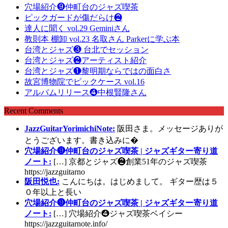
穴場紹介❾仲町台のジャズ喫茶
ピックガードが傷だらけ❷
達人に聞く vol.29 Geminiさん
教則本 棚卸 vol.23 名取さん Parkerに学ぶ本
台湾とジャズ❸ 台北でセッション
台湾とジャズ❷アーティスト紹介
台湾とジャズ❶黎明期ならではの面白さ
故宮博物院でピックケース vol.16
アルバムリリース❹中根賢隆さん
Recent Comments
JazzGuitarYorimichiNote:
阪田さま。メッセージありが
とうございます。書き込みに�
穴場紹介❾仲町台のジャズ喫茶 | ジャズギター寄り道
ノート:
[…] 京都とジャズ❷創業51年のジャズ喫茶
https://jazzguitarno
阪田悦也:
こんにちは。はじめまして。 ギター歴は５
０年以上と長い
穴場紹介❾仲町台のジャズ喫茶 | ジャズギター寄り道
ノート:
[…] 穴場紹介❹ジャズ喫茶ベイシー
https://jazzguitarnote.info/