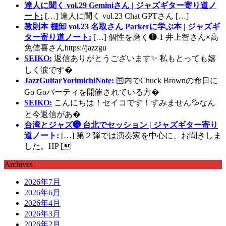
達人に聞く vol.29 Geminiさん | ジャズギター寄り道ノ
ート:
[…] 達人に聞く vol.23 Chat GPTさん […]
教則本 棚卸 vol.23 名取さん Parkerに学ぶ本 | ジャズギ
ター寄り道ノート:
[…] 個性を磨く❶-1 井上智さん×高
免信喜さんhttps://jazzgu
SEIKO:
返信ありがとうございます✨ 私もとっても嬉
しく涙です�
JazzGuitarYorimichiNote:
国内でChuck Brownの命日に
Go Goパーティを開催されている方�
SEIKO:
こんにちは！セイコです！すみません💦なん
と今返信があ�
台湾とジャズ❸ 台北でセッション | ジャズギター寄り
道ノート:
[…] 第２弾では演奏家を中心に、お聞きしま
した。HP [
Archives
2026年7月
2026年6月
2026年4月
2026年3月
2026年2月