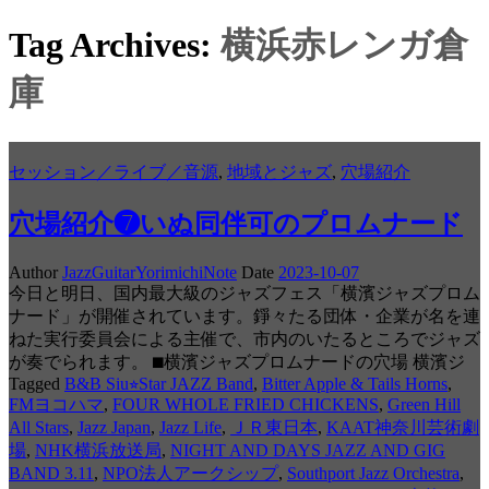
Tag Archives:
横浜赤レンガ倉
庫
セッション／ライブ／音源
,
地域とジャズ
,
穴場紹介
穴場紹介❼いぬ同伴可のプロムナード
Author
JazzGuitarYorimichiNote
Date
2023-10-07
今日と明日、国内最大級のジャズフェス「横濱ジャズプロム
ナード」が開催されています。錚々たる団体・企業が名を連
ねた実行委員会による主催で、市内のいたるところでジャズ
が奏でられます。 ⬛︎横濱ジャズプロムナードの穴場 横濱ジ
Tagged
B&B Siu⭐︎Star JAZZ Band
,
Bitter Apple & Tails Horns
,
FMヨコハマ
,
FOUR WHOLE FRIED CHICKENS
,
Green Hill
All Stars
,
Jazz Japan
,
Jazz Life
,
ＪＲ東日本
,
KAAT神奈川芸術劇
場
,
NHK横浜放送局
,
NIGHT AND DAYS JAZZ AND GIG
BAND 3.11
,
NPO法人アークシップ
,
Southport Jazz Orchestra
,