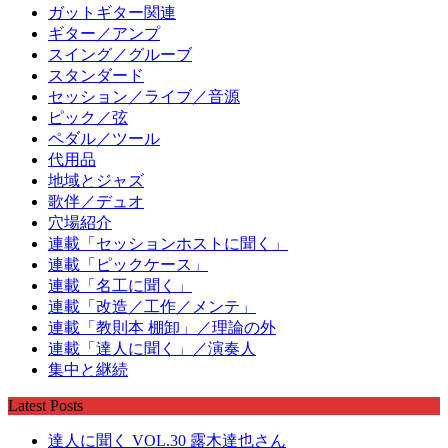
ガットギター関連
ギター／アンプ
スイング／グルーブ
スタンダード
セッション／ライブ／音源
ピック／弦
ペダル／ツール
代用品
地域とジャズ
歌伴／デュオ
穴場紹介
連載「セッションホストに聞く」
連載「ピックケース」
連載「名工に聞く」
連載「改造／工作／メンテ」
連載「教則本 棚卸」／理論の外
連載「達人に聞く」／演奏人
集中と継続
Latest Posts
達人に聞く VOL.30 露木達也さん