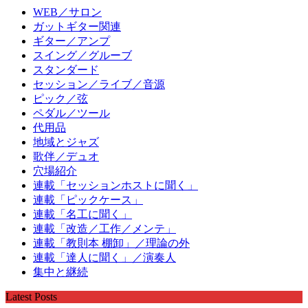
WEB／サロン
ガットギター関連
ギター／アンプ
スイング／グルーブ
スタンダード
セッション／ライブ／音源
ピック／弦
ペダル／ツール
代用品
地域とジャズ
歌伴／デュオ
穴場紹介
連載「セッションホストに聞く」
連載「ピックケース」
連載「名工に聞く」
連載「改造／工作／メンテ」
連載「教則本 棚卸」／理論の外
連載「達人に聞く」／演奏人
集中と継続
Latest Posts