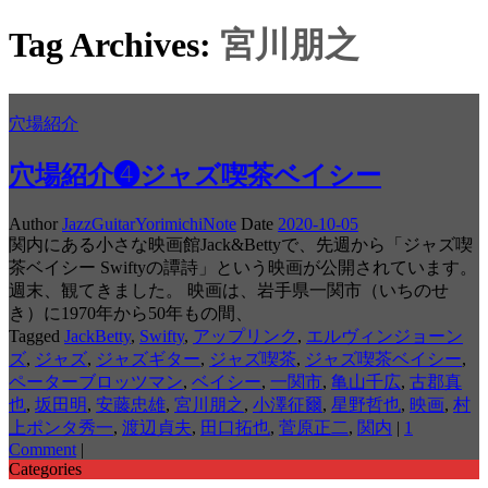
Tag Archives:
宮川朋之
穴場紹介
穴場紹介❹ジャズ喫茶ベイシー
Author
JazzGuitarYorimichiNote
Date
2020-10-05
関内にある小さな映画館Jack&Bettyで、先週から「ジャズ喫
茶ベイシー Swiftyの譚詩」という映画が公開されています。
週末、観てきました。 映画は、岩手県一関市（いちのせ
き）に1970年から50年もの間、
Tagged
JackBetty
,
Swifty
,
アップリンク
,
エルヴィンジョーン
ズ
,
ジャズ
,
ジャズギター
,
ジャズ喫茶
,
ジャズ喫茶ベイシー
,
ペーターブロッツマン
,
ベイシー
,
一関市
,
亀山千広
,
古郡真
也
,
坂田明
,
安藤忠雄
,
宮川朋之
,
小澤征爾
,
星野哲也
,
映画
,
村
上ポンタ秀一
,
渡辺貞夫
,
田口拓也
,
菅原正二
,
関内
|
1
Comment
|
Categories