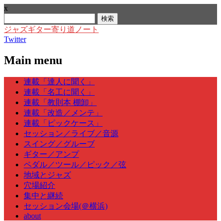
x
検
索:
ジャズギター寄り道ノート
Twitter
Main menu
Skip
連載「達人に聞く」
to
連載「名工に聞く」
content
連載「教則本 棚卸」
連載「改造／メンテ」
連載「ピックケース」
セッション／ライブ／音源
スイング／グルーブ
ギター／アンプ
ペダル／ツール／ピック／弦
地域とジャズ
穴場紹介
集中と継続
セッション会場(＠横浜)
about