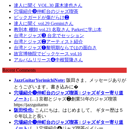
達人に聞く VOL.30 露木達也さん
穴場紹介❾仲町台のジャズ喫茶
ピックガードが傷だらけ❷
達人に聞く vol.29 Geminiさん
教則本 棚卸 vol.23 名取さん Parkerに学ぶ本
台湾とジャズ❸ 台北でセッション
台湾とジャズ❷アーティスト紹介
台湾とジャズ❶黎明期ならではの面白さ
故宮博物院でピックケース vol.16
アルバムリリース❹中根賢隆さん
Recent Comments
JazzGuitarYorimichiNote:
阪田さま。メッセージありが
とうございます。書き込みに�
穴場紹介❾仲町台のジャズ喫茶 | ジャズギター寄り道
ノート:
[…] 京都とジャズ❷創業51年のジャズ喫茶
https://jazzguitarno
阪田悦也:
こんにちは。はじめまして。 ギター歴は５
０年以上と長い
穴場紹介❾仲町台のジャズ喫茶 | ジャズギター寄り道
ノート:
[…] 穴場紹介❹ジャズ喫茶ベイシー