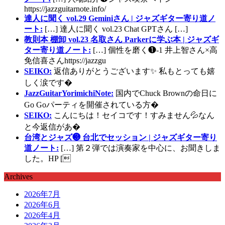
https://jazzguitarnote.info/
達人に聞く vol.29 Geminiさん | ジャズギター寄り道ノ
ート:
[…] 達人に聞く vol.23 Chat GPTさん […]
教則本 棚卸 vol.23 名取さん Parkerに学ぶ本 | ジャズギ
ター寄り道ノート:
[…] 個性を磨く❶-1 井上智さん×高
免信喜さんhttps://jazzgu
SEIKO:
返信ありがとうございます✨ 私もとっても嬉
しく涙です�
JazzGuitarYorimichiNote:
国内でChuck Brownの命日に
Go Goパーティを開催されている方�
SEIKO:
こんにちは！セイコです！すみません💦なん
と今返信があ�
台湾とジャズ❸ 台北でセッション | ジャズギター寄り
道ノート:
[…] 第２弾では演奏家を中心に、お聞きしま
した。HP [
Archives
2026年7月
2026年6月
2026年4月