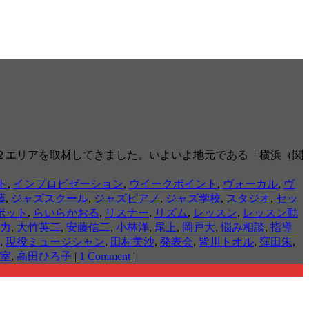
２エリアを取材してきました。いよいよ地元である「横浜（関
ト
,
インプロビゼーション
,
ウイークポイント
,
ヴォーカル
,
ヴ
藤
,
ジャズスクール
,
ジャズピアノ
,
ジャズ学校
,
スタジオ
,
セッ
ポット
,
らいらかおる
,
リスナー
,
リズム
,
レッスン
,
レッスン動
力
,
大竹英二
,
安藤信二
,
小林洋
,
尾上
,
岡戸大
,
悩み相談
,
指導
,
現役ミュージシャン
,
田村美沙
,
発表会
,
皆川トオル
,
窪田朱
,
室
,
高田ひろ子
|
1 Comment
|