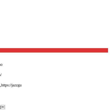
o
/
://jazzgu
[