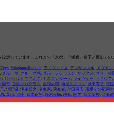
を設定しています。これまで「京都」「鎌倉／逗子／葉山」の
zEggs
,
YokohamaReunion
,
アドヴァイス
,
アンサンブル
,
イヴェン
,
グルーヴ
,
グルーヴ感
,
グループレッスン
,
サックス
,
サリー佐
グバンド
,
ほんごさとこ
,
ミニコンサート
,
ライヴシー
,
ライヴス
木隆幸
,
公開プログラム
,
吉岡大輔
,
地域とジャズ
,
城田有子
,
基礎
子
,
河野温
,
滝本博之
,
演奏家
,
演奏者
,
牟田昌広
,
現場での応用力
浩
,
葉山
,
逗子
,
鈴木正晃
,
鈴木美民
,
鎌倉
,
関内
,
音楽学校
,
音楽教