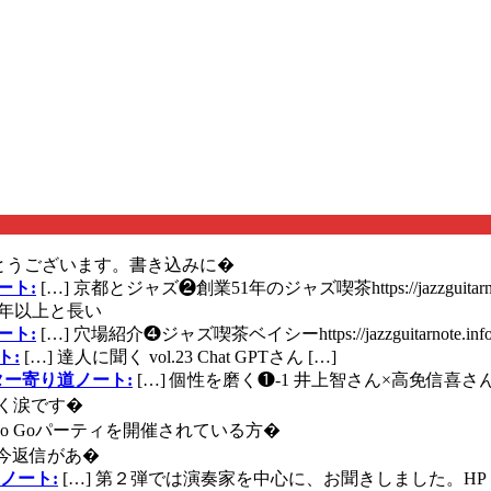
とうございます。書き込みに�
ート:
[…] 京都とジャズ❷創業51年のジャズ喫茶https://jazzguitarn
年以上と長い
ート:
[…] 穴場紹介❹ジャズ喫茶ベイシーhttps://jazzguitarnote.info
ト:
[…] 達人に聞く vol.23 Chat GPTさん […]
ズギター寄り道ノート:
[…] 個性を磨く❶-1 井上智さん×高免信喜さんhttps
く涙です�
に Go Goパーティを開催されている方�
今返信があ�
ノート:
[…] 第２弾では演奏家を中心に、お聞きしました。HP 