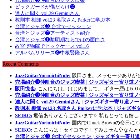
穴場紹介❾仲町台のジャズ喫茶
ピックガードが傷だらけ❷
達人に聞く vol.29 Geminiさん
教則本 棚卸 vol.23 名取さん Parkerに学ぶ本
台湾とジャズ❸ 台北でセッション
台湾とジャズ❷アーティスト紹介
台湾とジャズ❶黎明期ならではの面白さ
故宮博物院でピックケース vol.16
アルバムリリース❹中根賢隆さん
Recent Comments
JazzGuitarYorimichiNote:
阪田さま。メッセージありが
穴場紹介❾仲町台のジャズ喫茶 | ジャズギター寄り道ノ
阪田悦也:
こんにちは。はじめまして。 ギター歴は５０
穴場紹介❾仲町台のジャズ喫茶 | ジャズギター寄り道ノ
達人に聞く vol.29 Geminiさん | ジャズギター寄り道ノー
教則本 棚卸 vol.23 名取さん Parkerに学ぶ本 | ジャ
SEIKO:
返信ありがとうございます✨ 私もとっても嬉し
JazzGuitarYorimichiNote:
国内でChuck Brownの命日
SEIKO:
こんにちは！セイコです！すみません💦なんと
台湾とジャズ❸ 台北でセッション | ジャズギター寄り道