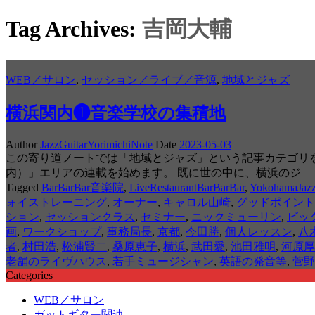
Tag Archives:
吉岡大輔
WEB／サロン
,
セッション／ライブ／音源
,
地域とジャズ
横浜関内❶音楽学校の集積地
Author
JazzGuitarYorimichiNote
Date
2023-05-03
この寄り道ノートでは「地域とジャズ」という記事カテゴリ
内）」エリアの連載を始めます。 既に世の中に、横浜のジ
Tagged
BarBarBar音楽院
,
LiveRestaurantBarBarBar
,
YokohamaJaz
ォイストレーニング
,
オーナー
,
キャロル山崎
,
グッドポイント
ション
,
セッションクラス
,
セミナー
,
ニックミューリン
,
ビッ
画
,
ワークショップ
,
事務局長
,
京都
,
今田勝
,
個人レッスン
,
八
者
,
村田浩
,
松浦賢二
,
桑原恵子
,
横浜
,
武田愛
,
池田雅明
,
河原厚
老舗のライヴハウス
,
若手ミュージシャン
,
英語の発音等
,
菅野
Categories
WEB／サロン
ガットギター関連