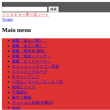
x
検
索:
ジャズギター寄り道ノート
Twitter
Main menu
Skip
連載「達人に聞く」
to
連載「名工に聞く」
content
連載「教則本 棚卸」
連載「改造／メンテ」
連載「ピックケース」
セッション／ライブ／音源
スイング／グルーブ
ギター／アンプ
ペダル／ツール／ピック／弦
地域とジャズ
穴場紹介
集中と継続
セッション会場(＠横浜)
about