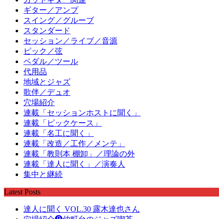
ギター／アンプ
スイング／グルーブ
スタンダード
セッション／ライブ／音源
ピック／弦
ペダル／ツール
代用品
地域とジャズ
歌伴／デュオ
穴場紹介
連載「セッションホストに聞く」
連載「ピックケース」
連載「名工に聞く」
連載「改造／工作／メンテ」
連載「教則本 棚卸」／理論の外
連載「達人に聞く」／演奏人
集中と継続
Latest Posts
達人に聞く VOL.30 露木達也さん