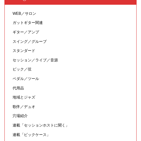
WEB／サロン
ガットギター関連
ギター／アンプ
スイング／グルーブ
スタンダード
セッション／ライブ／音源
ピック／弦
ペダル／ツール
代用品
地域とジャズ
歌伴／デュオ
穴場紹介
連載「セッションホストに聞く」
連載「ピックケース」