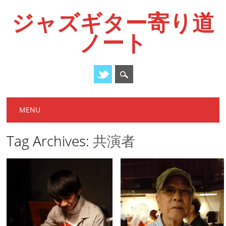
ジャズギター寄り道
ノート
Main menu
Skip
MENU
to
content
Tag Archives:
共演者