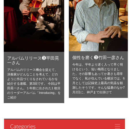
個性を磨く❸竹田一彦さん
アルバムリリース❸平田晃
一さん
今年は、平年より遅く入って早く明
けるという、短い梅雨となりまし
アルバムのリリース機会を捉えて、
た。その影響もあってか暑さも尋常
演奏家がどんなことを考えて、どの
でなく、私が住んでいる横浜では、6
ように作品づくりをされているかを
月としては記録史上最高の気温を観
紹介する連載、第3回です。 今回は平
測したそうです。そんな猛暑のなか7
田晃一さん。１年前に出された1 枚目
月2日に、神戸まで出掛けて
のリーダーアルバム「Introducing」を
ご紹介
Categories