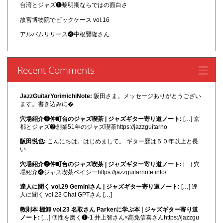
台湾とジャズ❶黎明期ならではの面白さ
故宮博物院でピックケース vol.16
アルバムリリース❹中根賢隆さん
Recent Comments
JazzGuitarYorimichiNote:
阪田さま。メッセージありがとうござい
ます。書き込みに�
穴場紹介❾仲町台のジャズ喫茶 | ジャズギター寄り道ノート:
[…] 京
都とジャズ❷創業51年のジャズ喫茶https://jazzguitarno
阪田悦也:
こんにちは。はじめまして。 ギター歴は５０年以上と長
い
穴場紹介❾仲町台のジャズ喫茶 | ジャズギター寄り道ノート:
[…] 穴
場紹介❹ジャズ喫茶ベイシーhttps://jazzguitarnote.info/
達人に聞く vol.29 Geminiさん | ジャズギター寄り道ノート:
[…] 達
人に聞く vol.23 Chat GPTさん […]
教則本 棚卸 vol.23 名取さん Parkerに学ぶ本 | ジャズギター寄り道
ノート:
[…] 個性を磨く❶-1 井上智さん×高免信喜さんhttps://jazzgu