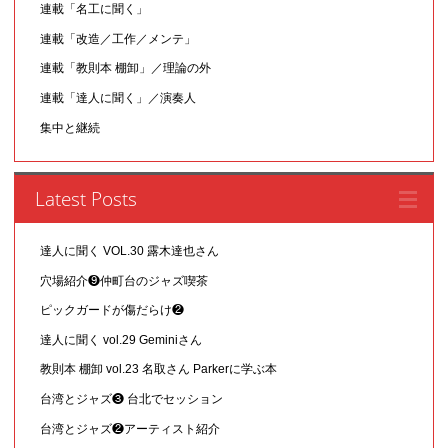
連載「名工に聞く」
連載「改造／工作／メンテ」
連載「教則本 棚卸」／理論の外
連載「達人に聞く」／演奏人
集中と継続
Latest Posts
達人に聞く VOL.30 露木達也さん
穴場紹介❾仲町台のジャズ喫茶
ピックガードが傷だらけ❷
達人に聞く vol.29 Geminiさん
教則本 棚卸 vol.23 名取さん Parkerに学ぶ本
台湾とジャズ❸ 台北でセッション
台湾とジャズ❷アーティスト紹介