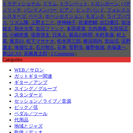
トラディショナル
,
ドラム
,
トランペット
,
トロンボーン
,
バデ
ィリッチ
,
バンドメンバー
,
ピアノ
,
ビッグバンド
,
フォレスト
シスターズ
,
ベース
,
ホーンセクション
,
モダンさ
,
ライブハウ
ス
,
リズム隊
,
上野まこと
,
伊神柚子
,
佐瀬悠輔
,
出口優日
,
加治
雄太
,
和光大学
,
在日ファンク
,
多田尋潔
,
大内満春
,
大田垣正
信
,
小嶋悠貴
,
張替啓太
,
日本人
,
最高の時間
,
木村美保
,
村上
基
,
東京03
,
松下マサナオ
,
松木理三郎
,
横浜関内
,
気仙沼
,
浜野
謙太
,
海堀弘太
,
石川智久
,
石巻
,
菅野浩
,
藤野俊雄
,
赤塚謙一
,
青山CAY
,
高橋真太郎
|
2 Comments
|
Categories
WEB／サロン
ガットギター関連
ギター／アンプ
スイング／グルーブ
スタンダード
セッション／ライブ／音源
ピック／弦
ペダル／ツール
代用品
地域とジャズ
歌伴／デュオ