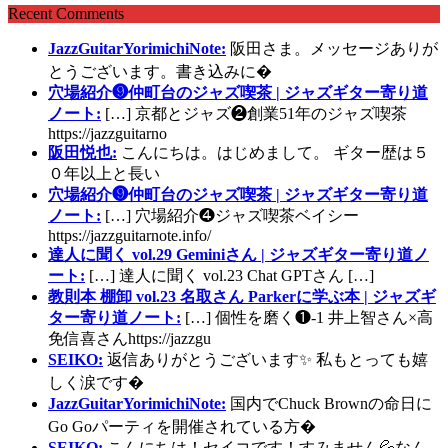
Recent Comments
JazzGuitarYorimichiNote:
阪田さま。メッセージありが
とうございます。書き込みに�
穴場紹介❾仲町台のジャズ喫茶 | ジャズギター寄り道
ノート:
[…] 京都とジャズ❷創業51年のジャズ喫茶
https://jazzguitarno
阪田悦也:
こんにちは。はじめまして。 ギター歴は５
０年以上と長い
穴場紹介❾仲町台のジャズ喫茶 | ジャズギター寄り道
ノート:
[…] 穴場紹介❹ジャズ喫茶ベイシー
https://jazzguitarnote.info/
達人に聞く vol.29 Geminiさん | ジャズギター寄り道ノ
ート:
[…] 達人に聞く vol.23 Chat GPTさん […]
教則本 棚卸 vol.23 名取さん Parkerに学ぶ本 | ジャズギ
ター寄り道ノート:
[…] 個性を磨く❶-1 井上智さん×高
免信喜さんhttps://jazzgu
SEIKO:
返信ありがとうございます✨ 私もとっても嬉
しく涙です�
JazzGuitarYorimichiNote:
国内でChuck Brownの命日に
Go Goパーティを開催されている方�
SEIKO:
こんにちは！セイコです！すみません💦なん