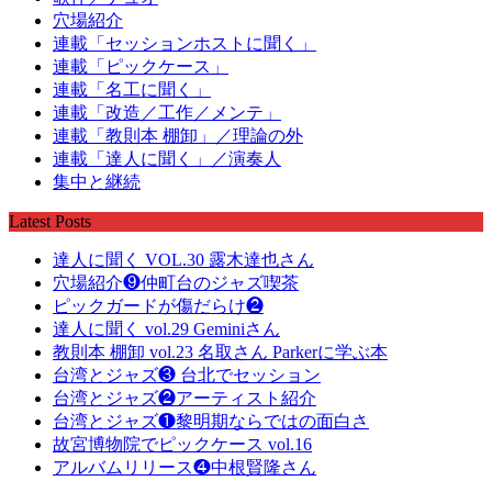
穴場紹介
連載「セッションホストに聞く」
連載「ピックケース」
連載「名工に聞く」
連載「改造／工作／メンテ」
連載「教則本 棚卸」／理論の外
連載「達人に聞く」／演奏人
集中と継続
Latest Posts
達人に聞く VOL.30 露木達也さん
穴場紹介❾仲町台のジャズ喫茶
ピックガードが傷だらけ❷
達人に聞く vol.29 Geminiさん
教則本 棚卸 vol.23 名取さん Parkerに学ぶ本
台湾とジャズ❸ 台北でセッション
台湾とジャズ❷アーティスト紹介
台湾とジャズ❶黎明期ならではの面白さ
故宮博物院でピックケース vol.16
アルバムリリース❹中根賢隆さん