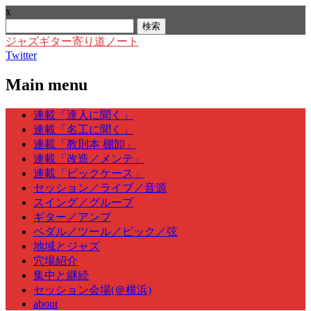
x
検
索:
ジャズギター寄り道ノート
Twitter
Main menu
Skip
連載「達人に聞く」
to
連載「名工に聞く」
content
連載「教則本 棚卸」
連載「改造／メンテ」
連載「ピックケース」
セッション／ライブ／音源
スイング／グルーブ
ギター／アンプ
ペダル／ツール／ピック／弦
地域とジャズ
穴場紹介
集中と継続
セッション会場(＠横浜)
about