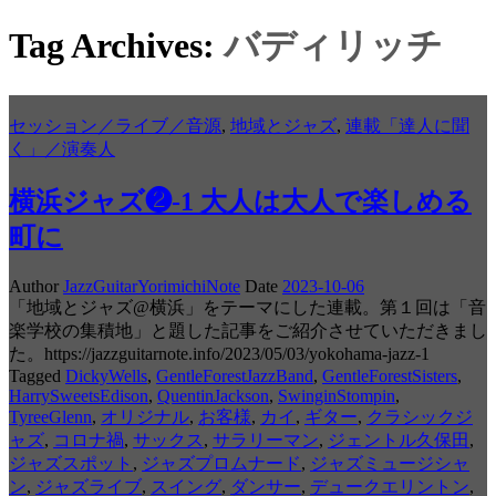
Tag Archives:
バディリッチ
セッション／ライブ／音源
,
地域とジャズ
,
連載「達人に聞
く」／演奏人
横浜ジャズ❷-1 大人は大人で楽しめる
町に
Author
JazzGuitarYorimichiNote
Date
2023-10-06
「地域とジャズ@横浜」をテーマにした連載。第１回は「音
楽学校の集積地」と題した記事をご紹介させていただきまし
た。https://jazzguitarnote.info/2023/05/03/yokohama-jazz-1
Tagged
DickyWells
,
GentleForestJazzBand
,
GentleForestSisters
,
HarrySweetsEdison
,
QuentinJackson
,
SwinginStompin
,
TyreeGlenn
,
オリジナル
,
お客様
,
カイ
,
ギター
,
クラシックジ
ャズ
,
コロナ禍
,
サックス
,
サラリーマン
,
ジェントル久保田
,
ジャズスポット
,
ジャズプロムナード
,
ジャズミュージシャ
ン
,
ジャズライブ
,
スイング
,
ダンサー
,
デュークエリントン
,