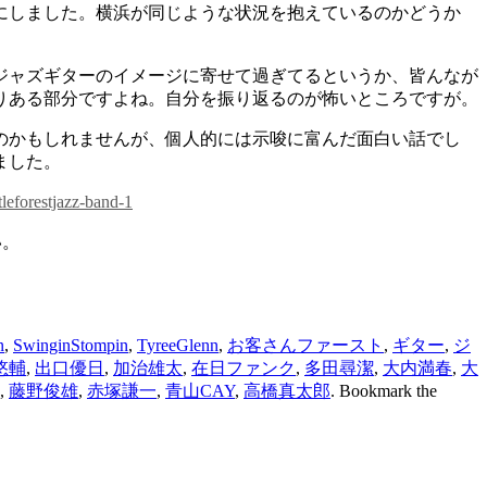
にしました。横浜が同じような状況を抱えているのかどうか
ジャズギターのイメージに寄せて過ぎてるというか、皆んなが
りある部分ですよね。自分を振り返るのが怖いところですが。
のかもしれませんが、個人的には示唆に富んだ面白い話でし
ました。
tleforestjazz-band-1
い。
n
,
SwinginStompin
,
TyreeGlenn
,
お客さんファースト
,
ギター
,
ジ
悠輔
,
出口優日
,
加治雄太
,
在日ファンク
,
多田尋潔
,
大内満春
,
大
,
藤野俊雄
,
赤塚謙一
,
青山CAY
,
高橋真太郎
. Bookmark the