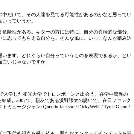
の中だけで、その人達を見てる可能性があるのかなと思ってい
ないっていうか。
う危険性がある。ギターの方には特に、自分の異端的な部分、
いに思ってもらえる自分を。そんな風に、いっこなんか踏み込
思います。どれぐらい自分っていうものを表現できるか、とい
面白いじゃないですか。
歳で入学した和光大学でトロンボーンと出会う。在学中驚異の
Bandを結成。2007年、親友である浜野謙太の誘いで、在日ファンク
 Jackson / DickyWells / Tyree Glenn /
ャズに現代的視点を盛り込み、新たなエンターテインメントを展