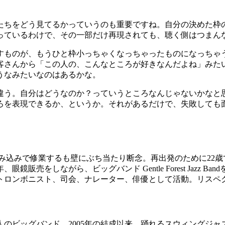
たちをどう見てるかっていうのも重要ですね。自分の決めた枠
っているわけで、その一部だけ再現されても、聴く側はつまん
すものが、もうひと枠小っちゃくなっちゃったものになっちゃ
客さんから「この人の、こんなところが好きなんだよね」みた
うなみたいなのはあるかな。
違う。自分はどうなのか？っていうところなんじゃないかなと
ろを表現できるか、というか。それがあるだけで、失敗しても
く住み込みで修業するも壁にぶち当たり断念。再出発のために22
販売をしながら、ビッグバンド Gentle Forest Jazz 
司会、ナレーター、俳優として活動。リスペクトミュージシャン: Quentin
人のビッグバンド。2005年の結成以来、踊れるスウィングジ