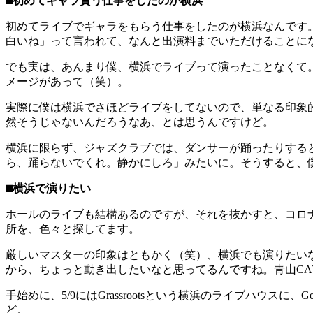
⬛︎初めてギャラ貰う仕事をしたのが横浜
初めてライブでギャラをもらう仕事をしたのが横浜なんです
白いね」って言われて、なんと出演料までいただけることに
でも実は、あんまり僕、横浜でライブって演ったことなくて
メージがあって（笑）。
実際に僕は横浜でさほどライブをしてないので、単なる印象
然そうじゃないんだろうなあ、とは思うんですけど。
横浜に限らず、ジャズクラブでは、ダンサーが踊ったりする
ら、踊らないでくれ。静かにしろ」みたいに。そうすると、
⬛︎横浜で演りたい
ホールのライブも結構あるのですが、それを抜かすと、コロ
所を、色々と探してます。
厳しいマスターの印象はともかく（笑）、横浜でも演りたい
から、ちょっと動き出したいなと思ってるんですね。青山CAY「Swi
手始めに、5/9にはGrassrootsという横浜のライブハウスに、Gent
ど。