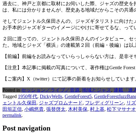
過去に、神戸と京都に取材にお伺いした際、ジャズの歴史を
は、私には分かりませんが、歴史ある地域だからこその共通
そしてジェントル久保田さんの、ジャズギタリストに向けた
お手本的ジャズギターのイメージにやけに寄せてるな、って
２回に渡っての、ジェントル久保田さんのインタビュー。セ
た。地域とジャズ「横浜」の連載第２回（前編・後編）は以
【前編】前編をお読みなっていらっしゃらない方は、是非そ
【注意】本記事に掲載の写真について、著作権はGentle Fore
【ご案内】X（twitter）にて記事の新着をお知らせしています。https://x.
Posted in
セッション／ライブ／音源
,
地域とジャズ
,
連載「達
Tagged
1950年代
,
DickyWells
,
GentleForest5
,
GentleForestJazzBan
ェントル久保田
,
ジャズプロムナード
,
フレディグリーン
,
リズ
田垣正信
,
小嶋悠貴
,
張替啓太
,
木村美保
,
村上基
,
松下マサナオ
permalink
.
Post navigation