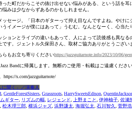
持った町だからこその抜け出せない悩みがある、という話を耳
の悩みは少なからずあるのかもしれません。
メッセージ。「日本のギターって抑え目なんですよね。やけに
いうイメージが僕にはあって」うむむ。なんとなーく、心当た
ッションとライブの違いもあって、人によって読後感も異なる
上です。ジェントル久保田さん、取材ご協力ありがとうござい
ちらもお立ち寄りください
https://jazzguitarnote.info/2023/10/06/gen
st Jazz Bandに帰属します。無断のご使用・転載はご遠慮くださ
com/jazzguitarnote/
人に聞く」／演奏人
d
,
GentleForestSisters
,
Grassroots
,
HarrySweetsEdison
,
QuentinJackso
ムギター
,
リズムの幅
,
レジェンド
,
上野まこと
,
伊神柚子
,
佐瀬
,
松木理三郎
,
横浜ジャズ
,
浜野謙太
,
海堀弘太
,
石川智久
,
菅野浩