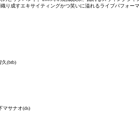
isters」が織り成すエキサイティングかつ笑いに溢れるライブパフォー
久(btb)
下マサナオ(ds)