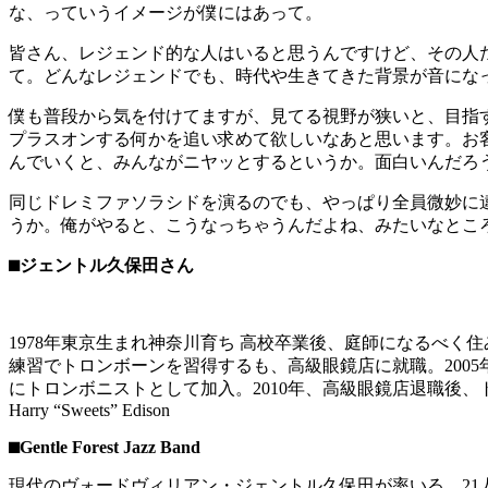
な、っていうイメージが僕にはあって。
皆さん、レジェンド的な人はいると思うんですけど、その人
て。どんなレジェンドでも、時代や生きてきた背景が音にな
僕も普段から気を付けてますが、見てる視野が狭いと、目指
プラスオンする何かを追い求めて欲しいなあと思います。お
んでいくと、みんながニヤッとするというか。面白いんだろ
同じドレミファソラシドを演るのでも、やっぱり全員微妙に
うか。俺がやると、こうなっちゃうんだよね、みたいなとこ
⬛︎ジェントル久保田さん
1978年東京生まれ神奈川育ち 高校卒業後、庭師になるべ
練習でトロンボーンを習得するも、高級眼鏡店に就職。2005年、眼鏡
にトロンボニストとして加入。2010年、高級眼鏡店退職後、トロンボニスト、
Harry “Sweets” Edison
⬛︎Gentle Forest Jazz Band
現代のヴォードヴィリアン・ジェントル久保田が率いる、21