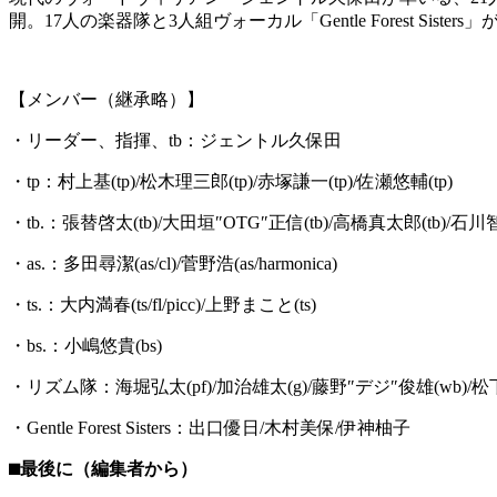
開。17人の楽器隊と3人組ヴォーカル「Gentle Forest S
【メンバー（継承略）】
・リーダー、指揮、tb：ジェントル久保田
・tp：村上基(tp)/松木理三郎(tp)/赤塚謙一(tp)/佐瀬悠輔(tp)
・tb.：張替啓太(tb)/大田垣″OTG″正信(tb)/高橋真太郎(tb)/石川智
・as.：多田尋潔(as/cl)/菅野浩(as/harmonica)
・ts.：大内満春(ts/fl/picc)/上野まこと(ts)
・bs.：小嶋悠貴(bs)
・リズム隊：海堀弘太(pf)/加治雄太(g)/藤野″デジ″俊雄(wb)/松
・Gentle Forest Sisters：出口優日/木村美保/伊神柚子
⬛︎最後に（編集者から）