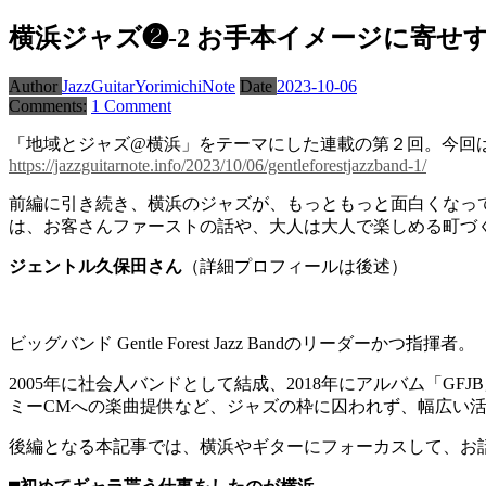
横浜ジャズ❷-2 お手本イメージに寄せ
Author
JazzGuitarYorimichiNote
Date
2023-10-06
Comments:
1 Comment
「地域とジャズ@横浜」をテーマにした連載の第２回。今回
https://jazzguitarnote.info/2023/10/06/gentleforestjazzband-1/
前編に引き続き、横浜のジャズが、もっともっと面白くなっていくこ
は、お客さんファーストの話や、大人は大人で楽しめる町づ
ジェントル久保田さん
（詳細プロフィールは後述）
ビッグバンド Gentle Forest Jazz Bandのリーダーかつ指揮者。
2005年に社会人バンドとして結成、2018年にアルバム「
ミーCMへの楽曲提供など、ジャズの枠に囚われず、幅広い
後編となる本記事では、横浜やギターにフォーカスして、お