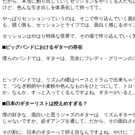
だから、本当に創り出していくセッションをやってる人たち
けど、色んな引き出しを体系化して持ってて。
やっぱりセッションっていうのは、そこで作り込んでいく面
も、聴く側も、セッションとライブでは、面白く感じるポイ
セッションはやはり特殊な世界で、その場で作り込んでいく
⬛︎ビッグバンドにおけるギターの存在
僕らのバンドでは、ギターは、完全にフレディ・グリーンの
ビッグバンドでは、リズムの礎はベースとドラムで出来ちゃ
て、つなぎ粉的や小麦粉や色んなものをひとつにして、トロ
か。なんか、すっと入ってくるんですよね。ギターがいると
⬛︎日本のギターリストは控えめすぎる？
僕の好きな、面白いと思うジャズのギターは、リズムギター
じゃないですか。必ずアンプを通して。だから、その面白さ
その割に、日本のギターって抑え目なんですよね。やけに「