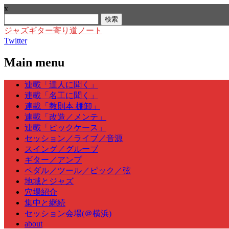
x
検
索:
ジャズギター寄り道ノート
Twitter
Main menu
Skip
連載「達人に聞く」
to
連載「名工に聞く」
content
連載「教則本 棚卸」
連載「改造／メンテ」
連載「ピックケース」
セッション／ライブ／音源
スイング／グルーブ
ギター／アンプ
ペダル／ツール／ピック／弦
地域とジャズ
穴場紹介
集中と継続
セッション会場(＠横浜)
about