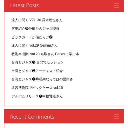
Latest Posts
達人に聞く VOL.30 露木達也さん
穴場紹介❾仲町台のジャズ喫茶
ピックガードが傷だらけ❷
達人に聞く vol.29 Geminiさん
教則本 棚卸 vol.23 名取さん Parkerに学ぶ本
台湾とジャズ❸ 台北でセッション
台湾とジャズ❷アーティスト紹介
台湾とジャズ❶黎明期ならではの面白さ
故宮博物院でピックケース vol.16
アルバムリリース❹中根賢隆さん
Recent Comments