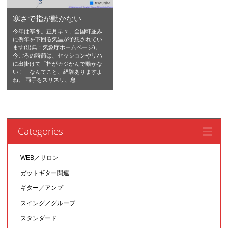
寒さで指が動かない
今年は寒冬。正月早々、全国軒並み
に例年を下回る気温が予想されてい
ます(出典：気象庁ホームページ)。
今ごろの時節は、セッションやリハ
に出掛けて「指がカジかんで動かな
い！」なんてこと、経験ありますよ
ね。 両手をスリスリ、息
Categories
WEB／サロン
ガットギター関連
ギター／アンプ
スイング／グルーブ
スタンダード