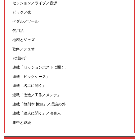
セッション／ライブ／音源
ピック／弦
ペダル／ツール
代用品
地域とジャズ
歌伴／デュオ
穴場紹介
連載「セッションホストに聞く」
連載「ピックケース」
連載「名工に聞く」
連載「改造／工作／メンテ」
連載「教則本 棚卸」／理論の外
連載「達人に聞く」／演奏人
集中と継続