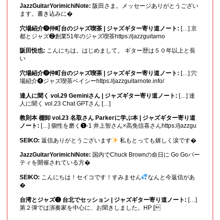
JazzGuitarYorimichiNote:
阪田さま。メッセージありがとうござい
ます。書き込みに�
穴場紹介❾仲町台のジャズ喫茶 | ジャズギター寄り道ノート:
[…] 京
都とジャズ❷創業51年のジャズ喫茶https://jazzguitarno
阪田悦也:
こんにちは。はじめまして。 ギター歴は５０年以上と長
い
穴場紹介❾仲町台のジャズ喫茶 | ジャズギター寄り道ノート:
[…] 穴
場紹介❹ジャズ喫茶ベイシーhttps://jazzguitarnote.info/
達人に聞く vol.29 Geminiさん | ジャズギター寄り道ノート:
[…] 達
人に聞く vol.23 Chat GPTさん […]
教則本 棚卸 vol.23 名取さん Parkerに学ぶ本 | ジャズギター寄り道
ノート:
[…] 個性を磨く❶-1 井上智さん×高免信喜さんhttps://jazzgu
SEIKO:
返信ありがとうございます
私もとっても嬉しく涙です�
JazzGuitarYorimichiNote:
国内でChuck Brownの命日に Go Goパー
ティを開催されている方�
SEIKO:
こんにちは！セイコです！すみません
なんと今返信があ
�
台湾とジャズ❸ 台北でセッション | ジャズギター寄り道ノート:
[…]
第２弾では演奏家を中心に、お聞きしました。HP [