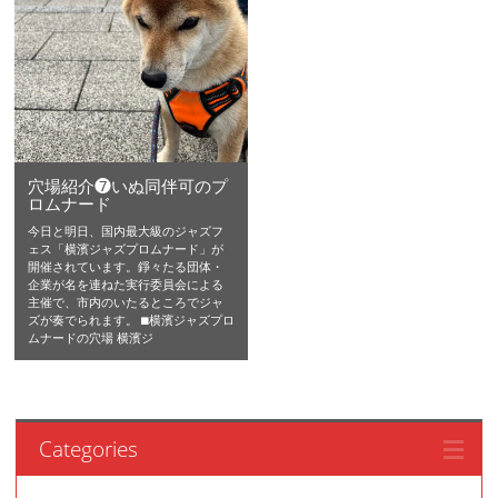
穴場紹介❼いぬ同伴可のプ
ロムナード
今日と明日、国内最大級のジャズフ
ェス「横濱ジャズプロムナード」が
開催されています。錚々たる団体・
企業が名を連ねた実行委員会による
主催で、市内のいたるところでジャ
ズが奏でられます。 ⬛︎横濱ジャズプロ
ムナードの穴場 横濱ジ
Categories