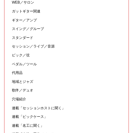
WEB／サロン
ガットギター関連
ギター／アンプ
スイング／グルーブ
スタンダード
セッション／ライブ／音源
ピック／弦
ペダル／ツール
代用品
地域とジャズ
歌伴／デュオ
穴場紹介
連載「セッションホストに聞く」
連載「ピックケース」
連載「名工に聞く」