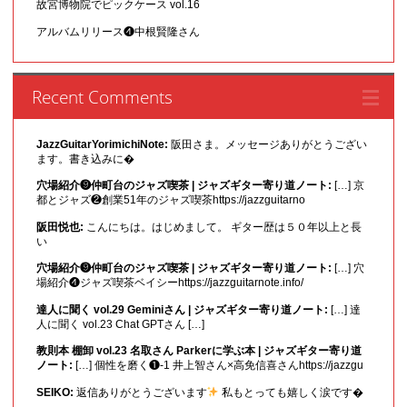
故宮博物院でピックケース vol.16
アルバムリリース❹中根賢隆さん
Recent Comments
JazzGuitarYorimichiNote:
阪田さま。メッセージありがとうござい
ます。書き込みに�
穴場紹介❾仲町台のジャズ喫茶 | ジャズギター寄り道ノート:
[…] 京
都とジャズ❷創業51年のジャズ喫茶https://jazzguitarno
阪田悦也:
こんにちは。はじめまして。 ギター歴は５０年以上と長
い
穴場紹介❾仲町台のジャズ喫茶 | ジャズギター寄り道ノート:
[…] 穴
場紹介❹ジャズ喫茶ベイシーhttps://jazzguitarnote.info/
達人に聞く vol.29 Geminiさん | ジャズギター寄り道ノート:
[…] 達
人に聞く vol.23 Chat GPTさん […]
教則本 棚卸 vol.23 名取さん Parkerに学ぶ本 | ジャズギター寄り道
ノート:
[…] 個性を磨く❶-1 井上智さん×高免信喜さんhttps://jazzgu
SEIKO:
返信ありがとうございます
私もとっても嬉しく涙です�