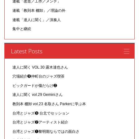
連載「改造／工作／メンテ」
連載「教則本 棚卸」／理論の外
連載「達人に聞く」／演奏人
集中と継続
Latest Posts
達人に聞く VOL.30 露木達也さん
穴場紹介❾仲町台のジャズ喫茶
ピックガードが傷だらけ❷
達人に聞く vol.29 Geminiさん
教則本 棚卸 vol.23 名取さん Parkerに学ぶ本
台湾とジャズ❸ 台北でセッション
台湾とジャズ❷アーティスト紹介
台湾とジャズ❶黎明期ならではの面白さ