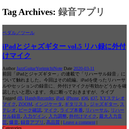
Tag Archives:
録音アプリ
ペダル／ツール
iPadとジャズギター vol.5 リハ録に外付
けマイク
Author
JazzGuitarYorimichiNote
Date
2020-03-11
前回「iPadとジャズギター」の連載で「リハーサル録音」に
ついて触れました。今回はその続編。iPadを使ったリハーサ
ルやセッションの録音に、外付けマイクが有効かどうかを確
認したいと思います。 先に断っておきますが、ライブ
Tagged
dB
,
HandyRecorder
,
iPad
,
iPhone
,
iQ6
,
iQ7
,
XYステレオ
マイク
,
ZOOM
,
インジケータ
,
ギタリスト
,
ジャズギター
,
ス
テレオ
,
ピーク確認
,
マイク
,
ライブ本番
,
リハーサル
,
リハー
サル録音
,
入力ゲイン
,
入力調整
,
外付けマイク
,
最大入力音
圧
,
爆音
,
録音アプリ
,
高品質
|
Leave a comment
|
Categories