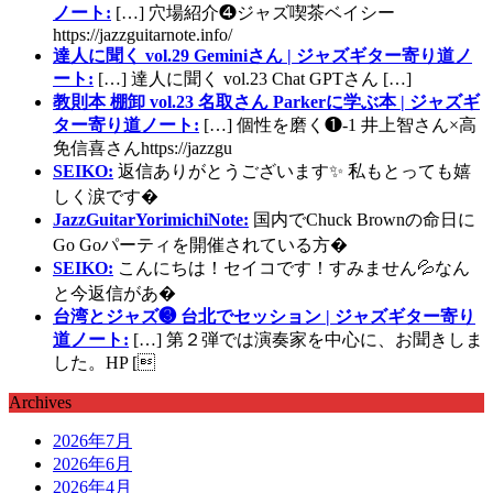
ノート:
[…] 穴場紹介❹ジャズ喫茶ベイシー
https://jazzguitarnote.info/
達人に聞く vol.29 Geminiさん | ジャズギター寄り道ノ
ート:
[…] 達人に聞く vol.23 Chat GPTさん […]
教則本 棚卸 vol.23 名取さん Parkerに学ぶ本 | ジャズギ
ター寄り道ノート:
[…] 個性を磨く❶-1 井上智さん×高
免信喜さんhttps://jazzgu
SEIKO:
返信ありがとうございます✨ 私もとっても嬉
しく涙です�
JazzGuitarYorimichiNote:
国内でChuck Brownの命日に
Go Goパーティを開催されている方�
SEIKO:
こんにちは！セイコです！すみません💦なん
と今返信があ�
台湾とジャズ❸ 台北でセッション | ジャズギター寄り
道ノート:
[…] 第２弾では演奏家を中心に、お聞きしま
した。HP [
Archives
2026年7月
2026年6月
2026年4月