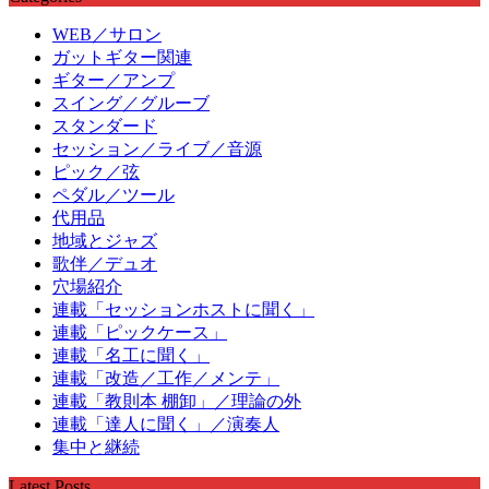
WEB／サロン
ガットギター関連
ギター／アンプ
スイング／グルーブ
スタンダード
セッション／ライブ／音源
ピック／弦
ペダル／ツール
代用品
地域とジャズ
歌伴／デュオ
穴場紹介
連載「セッションホストに聞く」
連載「ピックケース」
連載「名工に聞く」
連載「改造／工作／メンテ」
連載「教則本 棚卸」／理論の外
連載「達人に聞く」／演奏人
集中と継続
Latest Posts