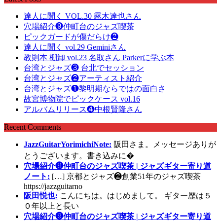
達人に聞く VOL.30 露木達也さん
穴場紹介❾仲町台のジャズ喫茶
ピックガードが傷だらけ❷
達人に聞く vol.29 Geminiさん
教則本 棚卸 vol.23 名取さん Parkerに学ぶ本
台湾とジャズ❸ 台北でセッション
台湾とジャズ❷アーティスト紹介
台湾とジャズ❶黎明期ならではの面白さ
故宮博物院でピックケース vol.16
アルバムリリース❹中根賢隆さん
Recent Comments
JazzGuitarYorimichiNote:
阪田さま。メッセージありが
とうございます。書き込みに�
穴場紹介❾仲町台のジャズ喫茶 | ジャズギター寄り道
ノート:
[…] 京都とジャズ❷創業51年のジャズ喫茶
https://jazzguitarno
阪田悦也:
こんにちは。はじめまして。 ギター歴は５
０年以上と長い
穴場紹介❾仲町台のジャズ喫茶 | ジャズギター寄り道