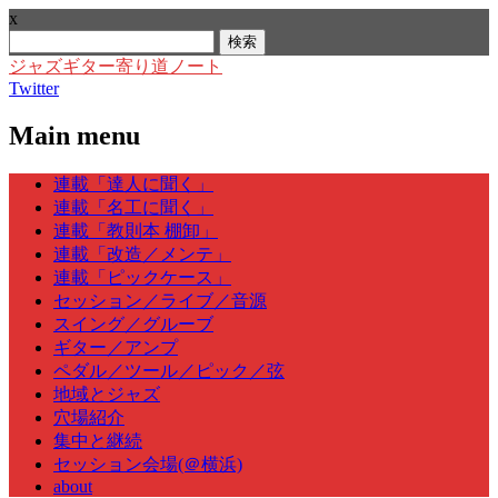
x
検
索:
ジャズギター寄り道ノート
Twitter
Main menu
Skip
連載「達人に聞く」
to
連載「名工に聞く」
content
連載「教則本 棚卸」
連載「改造／メンテ」
連載「ピックケース」
セッション／ライブ／音源
スイング／グルーブ
ギター／アンプ
ペダル／ツール／ピック／弦
地域とジャズ
穴場紹介
集中と継続
セッション会場(＠横浜)
about