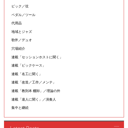
ピック／弦
ペダル／ツール
代用品
地域とジャズ
歌伴／デュオ
穴場紹介
連載「セッションホストに聞く」
連載「ピックケース」
連載「名工に聞く」
連載「改造／工作／メンテ」
連載「教則本 棚卸」／理論の外
連載「達人に聞く」／演奏人
集中と継続