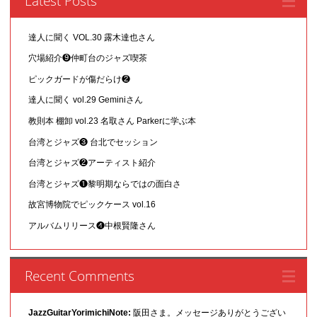
Latest Posts
達人に聞く VOL.30 露木達也さん
穴場紹介❾仲町台のジャズ喫茶
ピックガードが傷だらけ❷
達人に聞く vol.29 Geminiさん
教則本 棚卸 vol.23 名取さん Parkerに学ぶ本
台湾とジャズ❸ 台北でセッション
台湾とジャズ❷アーティスト紹介
台湾とジャズ❶黎明期ならではの面白さ
故宮博物院でピックケース vol.16
アルバムリリース❹中根賢隆さん
Recent Comments
JazzGuitarYorimichiNote:
阪田さま。メッセージありがとうござい