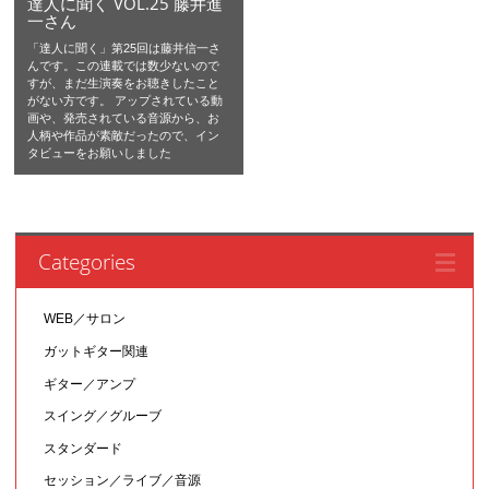
達人に聞く VOL.25 藤井進
一さん
「達人に聞く」第25回は藤井信一さ
んです。この連載では数少ないので
すが、まだ生演奏をお聴きしたこと
がない方です。 アップされている動
画や、発売されている音源から、お
人柄や作品が素敵だったので、イン
タビューをお願いしました
Categories
WEB／サロン
ガットギター関連
ギター／アンプ
スイング／グルーブ
スタンダード
セッション／ライブ／音源