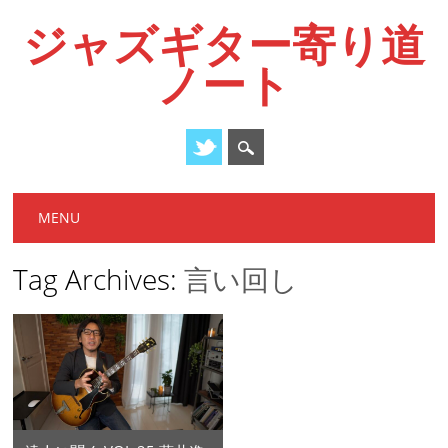
ジャズギター寄り道
ノート
Main menu
Skip
MENU
to
content
Tag Archives:
言い回し