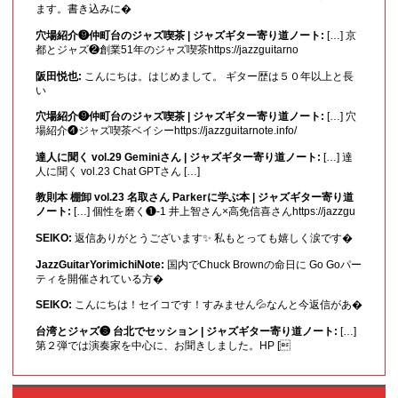
ます。書き込みに�
穴場紹介❾仲町台のジャズ喫茶 | ジャズギター寄り道ノート:
[…] 京
都とジャズ❷創業51年のジャズ喫茶https://jazzguitarno
阪田悦也:
こんにちは。はじめまして。 ギター歴は５０年以上と長
い
穴場紹介❾仲町台のジャズ喫茶 | ジャズギター寄り道ノート:
[…] 穴
場紹介❹ジャズ喫茶ベイシーhttps://jazzguitarnote.info/
達人に聞く vol.29 Geminiさん | ジャズギター寄り道ノート:
[…] 達
人に聞く vol.23 Chat GPTさん […]
教則本 棚卸 vol.23 名取さん Parkerに学ぶ本 | ジャズギター寄り道
ノート:
[…] 個性を磨く❶-1 井上智さん×高免信喜さんhttps://jazzgu
SEIKO:
返信ありがとうございます✨ 私もとっても嬉しく涙です�
JazzGuitarYorimichiNote:
国内でChuck Brownの命日に Go Goパー
ティを開催されている方�
SEIKO:
こんにちは！セイコです！すみません💦なんと今返信があ�
台湾とジャズ❸ 台北でセッション | ジャズギター寄り道ノート:
[…]
第２弾では演奏家を中心に、お聞きしました。HP [