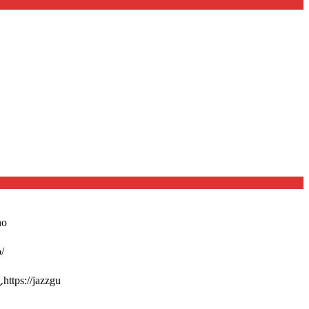
o
/
://jazzgu