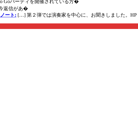
に Go Goパーティを開催されている方�
今返信があ�
ノート:
[…] 第２弾では演奏家を中心に、お聞きしました。HP 