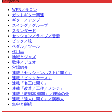
Categories
WEB／サロン
ガットギター関連
ギター／アンプ
スイング／グルーブ
スタンダード
セッション／ライブ／音源
ピック／弦
ペダル／ツール
代用品
地域とジャズ
歌伴／デュオ
穴場紹介
連載「セッションホストに聞く」
連載「ピックケース」
連載「名工に聞く」
連載「改造／工作／メンテ」
連載「教則本 棚卸」／理論の外
連載「達人に聞く」／演奏人
集中と継続