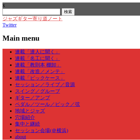
x
検
索:
ジャズギター寄り道ノート
Twitter
Main menu
Skip
連載「達人に聞く」
to
連載「名工に聞く」
content
連載「教則本 棚卸」
連載「改造／メンテ」
連載「ピックケース」
セッション／ライブ／音源
スイング／グルーブ
ギター／アンプ
ペダル／ツール／ピック／弦
地域とジャズ
穴場紹介
集中と継続
セッション会場(＠横浜)
about