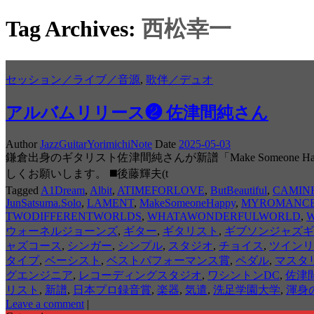
Tag Archives:
西松幸一
セッション／ライブ／音源
,
歌伴／デュオ
アルバムリリース❷ 佐津間純さん
Author
JazzGuitarYorimichiNote
Date
2025-05-03
鎌倉出身のギタリスト佐津間純さんが新譜「Make Someo
しくお願いします。 ◼️後藤輝夫(t
Tagged
A1Dream
,
Albit
,
ATIMEFORLOVE
,
ButBeautiful
,
CAMIN
JunSatsuma.Solo
,
LAMENT
,
MakeSomeoneHappy
,
MYROMANC
TWODIFFERENTWORLDS
,
WHATAWONDERFULWORLD
,
W
ウォーネルジョーンズ
,
ギター
,
ギタリスト
,
ギブソンジャズギ
ャズコース
,
シンガー
,
シンプル
,
スタジオ
,
チョイス
,
ツインリ
タイプ
,
ベーシスト
,
ベストパフォーマンス賞
,
ペダル
,
マスタ
グエンジニア
,
レコーディングスタジオ
,
ワシントンDC
,
佐津
リスト
,
新譜
,
日本プロ録音賞
,
楽器
,
気遣
,
洗足学園大学
,
渾身
Leave a comment
|