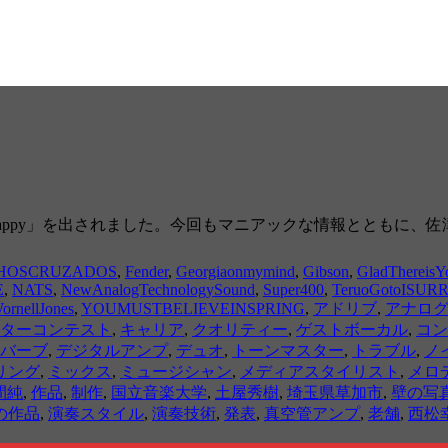
ne Happy」を出されました。今回もマニアックな情報ととも
HOSCRUZADOS
,
Fender
,
Georgiaonmymind
,
Gibson
,
GladThereisY
E
,
NATS
,
NewAnalogTechnologySound
,
Super400
,
TeruoGotoISU
ornellJones
,
YOUMUSTBELIEVEINSPRING
,
アドリブ
,
アナロ
ターコンテスト
,
キャリア
,
クオリティー
,
ゲストボーカル
,
コン
バーブ
,
デジタルアンプ
,
デュオ
,
トーンマスター
,
トラブル
,
ノ
リング
,
ミックス
,
ミュージシャン
,
メディアスタイリスト
,
メロ
間純
,
作品
,
制作
,
国立音楽大学
,
土屋秀樹
,
埼玉県草加市
,
壁の写
の作品
,
演奏スタイル
,
演奏技術
,
発表
,
真空管アンプ
,
老舗
,
西松