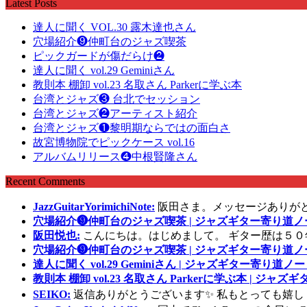
Latest Posts
達人に聞く VOL.30 露木達也さん
穴場紹介❾仲町台のジャズ喫茶
ピックガードが傷だらけ❷
達人に聞く vol.29 Geminiさん
教則本 棚卸 vol.23 名取さん Parkerに学ぶ本
台湾とジャズ❸ 台北でセッション
台湾とジャズ❷アーティスト紹介
台湾とジャズ❶黎明期ならではの面白さ
故宮博物院でピックケース vol.16
アルバムリリース❹中根賢隆さん
Recent Comments
JazzGuitarYorimichiNote:
阪田さま。メッセージありが
穴場紹介❾仲町台のジャズ喫茶 | ジャズギター寄り道ノ
阪田悦也:
こんにちは。はじめまして。 ギター歴は５０
穴場紹介❾仲町台のジャズ喫茶 | ジャズギター寄り道ノ
達人に聞く vol.29 Geminiさん | ジャズギター寄り道ノー
教則本 棚卸 vol.23 名取さん Parkerに学ぶ本 | ジャ
SEIKO:
返信ありがとうございます✨ 私もとっても嬉し