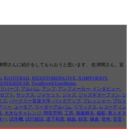
に、佐津間さんに紹介をしてもらおうと思います。 佐津間さん、宜
o
,
IGOTITBAD
,
INEEDTOBEINLOVE
,
JUMPFORJOY
,
RRENDERDEAR
,
TwinReverbToneMaster
,
グリバーブ
,
アルバム
,
アンプ
,
アンプメーカー
,
インタビュー
,
セプト
,
サックス
,
ジャケット
,
ジャズ
,
ジャズギターファン
,
ジ
イズ
,
バークリー音楽大学
,
バックアップ
,
プレッシャー
,
プロト
ディー
,
ユーモア
,
リーダーアルバム
,
リラックス
,
レコーディン
真
,
大きなチャレンジ
,
岡安芳明
,
工房
,
後藤輝夫
,
撮影
,
新人ギタ
幸一
,
試作機
,
試行錯誤
,
道下和彦
,
銘曲
,
録音
,
鎌倉
,
音色
,
音質
|