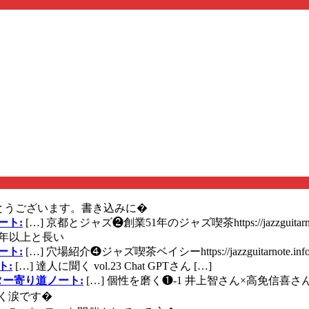
とうございます。書き込みに�
ート:
[…] 京都とジャズ❷創業51年のジャズ喫茶https://jazzguitarn
年以上と長い
ート:
[…] 穴場紹介❹ジャズ喫茶ベイシーhttps://jazzguitarnote.info
ト:
[…] 達人に聞く vol.23 Chat GPTさん […]
ズギター寄り道ノート:
[…] 個性を磨く❶-1 井上智さん×高免信喜さんhttps
く涙です�