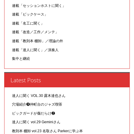
連載「セッションホストに聞く」
連載「ピックケース」
連載「名工に聞く」
連載「改造／工作／メンテ」
連載「教則本 棚卸」／理論の外
連載「達人に聞く」／演奏人
集中と継続
Latest Posts
達人に聞く VOL.30 露木達也さん
穴場紹介❾仲町台のジャズ喫茶
ピックガードが傷だらけ❷
達人に聞く vol.29 Geminiさん
教則本 棚卸 vol.23 名取さん Parkerに学ぶ本