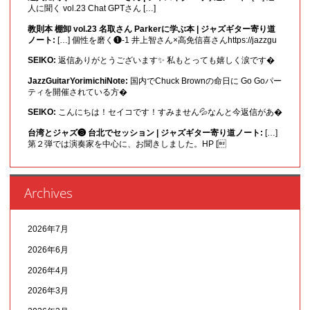
人に聞く vol.23 Chat GPTさん […]
教則本 棚卸 vol.23 名取さん Parkerに学ぶ本 | ジャズギター寄り道
ノート:
[…] 個性を磨く❶-1 井上智さん×高免信喜さんhttps://jazzgu
SEIKO:
返信ありがとうございます✨ 私もとっても嬉しく涙です�
JazzGuitarYorimichiNote:
国内でChuck Brownの命日に Go Goパー
ティを開催されている方�
SEIKO:
こんにちは！セイコです！すみません💦なんと今返信があ�
台湾とジャズ❸ 台北でセッション | ジャズギター寄り道ノート:
[…]
第２弾では演奏家を中心に、お聞きしました。HP [
Archives
2026年7月
2026年6月
2026年4月
2026年3月