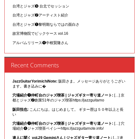
台湾とジャズ❸ 台北でセッション
台湾とジャズ❷アーティスト紹介
台湾とジャズ❶黎明期ならではの面白さ
故宮博物院でピックケース vol.16
アルバムリリース❹中根賢隆さん
Recent Comments
JazzGuitarYorimichiNote:
阪田さま。メッセージありがとうござい
ます。書き込みに�
穴場紹介❾仲町台のジャズ喫茶 | ジャズギター寄り道ノート:
[…] 京
都とジャズ❷創業51年のジャズ喫茶https://jazzguitarno
阪田悦也:
こんにちは。はじめまして。 ギター歴は５０年以上と長
い
穴場紹介❾仲町台のジャズ喫茶 | ジャズギター寄り道ノート:
[…] 穴
場紹介❹ジャズ喫茶ベイシーhttps://jazzguitarnote.info/
達人に聞く vol.29 Geminiさん | ジャズギター寄り道ノート:
[…] 達