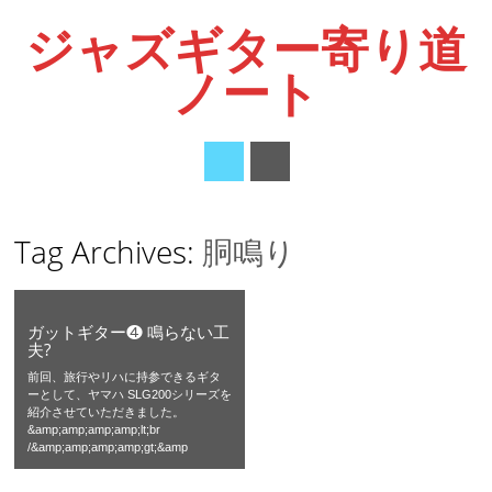
ジャズギター寄り道
ノート
Main menu
Skip
Tag Archives:
胴鳴り
to
content
ガットギター❹ 鳴らない工
夫?
前回、旅行やリハに持参できるギタ
ーとして、ヤマハ SLG200シリーズを
紹介させていただきました。
&amp;amp;amp;amp;lt;br
/&amp;amp;amp;amp;gt;&amp