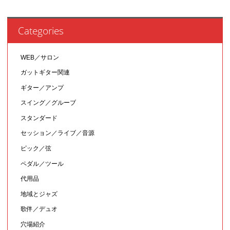
Categories
WEB／サロン
ガットギター関連
ギター／アンプ
スイング／グルーブ
スタンダード
セッション／ライブ／音源
ピック／弦
ペダル／ツール
代用品
地域とジャズ
歌伴／デュオ
穴場紹介