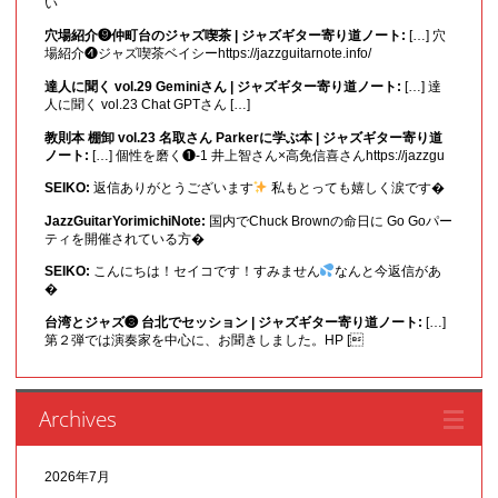
い
穴場紹介❾仲町台のジャズ喫茶 | ジャズギター寄り道ノート:
[…] 穴
場紹介❹ジャズ喫茶ベイシーhttps://jazzguitarnote.info/
達人に聞く vol.29 Geminiさん | ジャズギター寄り道ノート:
[…] 達
人に聞く vol.23 Chat GPTさん […]
教則本 棚卸 vol.23 名取さん Parkerに学ぶ本 | ジャズギター寄り道
ノート:
[…] 個性を磨く❶-1 井上智さん×高免信喜さんhttps://jazzgu
SEIKO:
返信ありがとうございます
私もとっても嬉しく涙です�
JazzGuitarYorimichiNote:
国内でChuck Brownの命日に Go Goパー
ティを開催されている方�
SEIKO:
こんにちは！セイコです！すみません
なんと今返信があ
�
台湾とジャズ❸ 台北でセッション | ジャズギター寄り道ノート:
[…]
第２弾では演奏家を中心に、お聞きしました。HP [
Archives
2026年7月