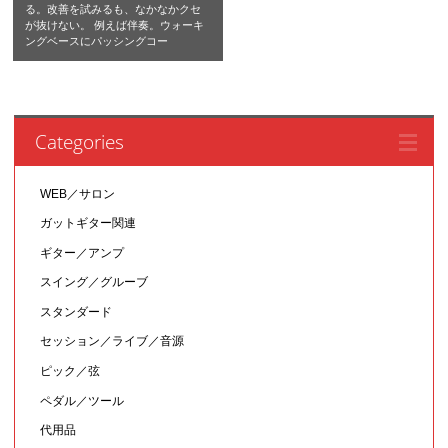
る。改善を試みるも、なかなかクセ
が抜けない。 例えば伴奏。ウォーキ
ングベースにパッシングコー
Categories
WEB／サロン
ガットギター関連
ギター／アンプ
スイング／グルーブ
スタンダード
セッション／ライブ／音源
ピック／弦
ペダル／ツール
代用品