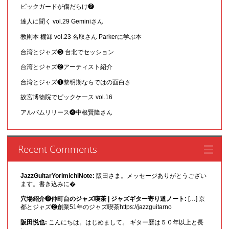
ピックガードが傷だらけ❷
達人に聞く vol.29 Geminiさん
教則本 棚卸 vol.23 名取さん Parkerに学ぶ本
台湾とジャズ❸ 台北でセッション
台湾とジャズ❷アーティスト紹介
台湾とジャズ❶黎明期ならではの面白さ
故宮博物院でピックケース vol.16
アルバムリリース❹中根賢隆さん
Recent Comments
JazzGuitarYorimichiNote:
阪田さま。メッセージありがとうござい
ます。書き込みに�
穴場紹介❾仲町台のジャズ喫茶 | ジャズギター寄り道ノート:
[…] 京
都とジャズ❷創業51年のジャズ喫茶https://jazzguitarno
阪田悦也:
こんにちは。はじめまして。 ギター歴は５０年以上と長