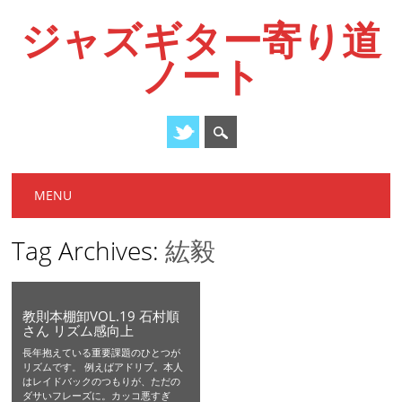
ジャズギター寄り道
ノート
Main menu
Skip
MENU
to
content
Tag Archives:
紘毅
教則本棚卸VOL.19 石村順
さん リズム感向上
長年抱えている重要課題のひとつが
リズムです。 例えばアドリブ。本人
はレイドバックのつもりが、ただの
ダサいフレーズに。カッコ悪すぎ