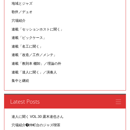
地域とジャズ
歌伴／デュオ
穴場紹介
連載「セッションホストに聞く」
連載「ピックケース」
連載「名工に聞く」
連載「改造／工作／メンテ」
連載「教則本 棚卸」／理論の外
連載「達人に聞く」／演奏人
集中と継続
Latest Posts
達人に聞く VOL.30 露木達也さん
穴場紹介❾仲町台のジャズ喫茶