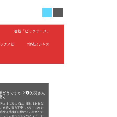
」
連載「ピックケース」
ック／弦
地域とジャズ
伴どうですか？❶矢羽さん
聞く
伴デュオに対しては、憧れはあるも
の、自分の実力不安もあり、これま
私自身は積極的に動けていませんで
た。ジャムセッションのように、ド