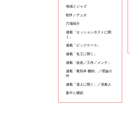
地域とジャズ
歌伴／デュオ
穴場紹介
連載「セッションホストに聞
く」
連載「ピックケース」
連載「名工に聞く」
連載「改造／工作／メンテ」
連載「教則本 棚卸」／理論の
外
連載「達人に聞く」／演奏人
集中と継続