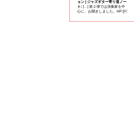
ョン | ジャズギター寄り道ノー
ト:
[…] 第２弾では演奏家を中
心に、お聞きしました。HP [