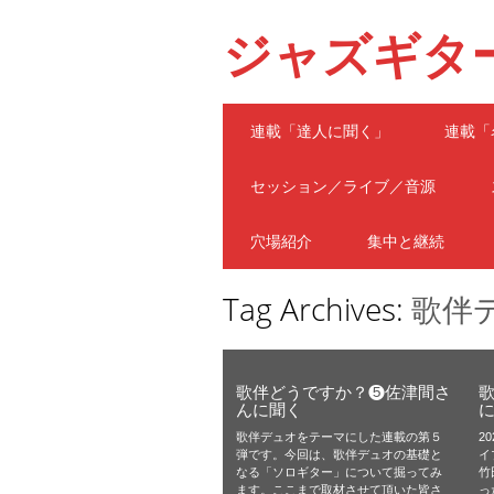
ジャズギタ
Main menu
Skip
連載「達人に聞く」
連載「
to
content
セッション／ライブ／音源
穴場紹介
集中と継続
Tag Archives:
歌伴
歌伴どうですか？❺佐津間さ
んに聞く
歌伴デュオをテーマにした連載の第５
2
弾です。今回は、歌伴デュオの基礎と
イ
なる「ソロギター」について掘ってみ
竹
ます。ここまで取材させて頂いた皆さ
っ