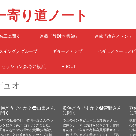
ー寄り道ノート
名工に聞く」
連載「教則本 棚卸」
連載「改造／メンテ
スイング／グルーブ
ギター／アンプ
ペダル／ツール／ピ
セッション会場(＠横浜)
ABOUT
デュオ
歌伴どうですか？❹山田さん
歌伴どうですか？❸菅野さん
歌
に聞く
に聞く
に
022年の猛暑の日、竹田一彦さんのラ
今回のインタビューは菅野義孝さん。
歌
ブを聴きに神戸に行ってきました。
歌伴をテーマにお話を聞きます。菅野
の
田さんをナマで拝める貴重な機会だ
さんは、ご自身の有料会員専用サイト
で
たので、入れ替え制の２ライブを観
（後述「ジャズを学ぼう」）に、「歌
し