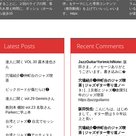
することに。２回のライブの間、客
伴」をテーマにした専用コンテンツ
ラ
入れ替え時間に、ダッシュ（ホール
（教則動画）を上げていらっしゃいま
い
ら徒歩15
す。 https:
が
Latest Posts
Recent Comments
達人に聞く VOL.30 露木達也さ
JazzGuitarYorimichiNote:
阪
ん
田さま。メッセージありがと
うございます。書き込みに�
穴場紹介❾仲町台のジャズ喫
茶
穴場紹介❾仲町台のジャズ喫
茶 | ジャズギター寄り道ノー
ピックガードが傷だらけ❷
ト:
[…] 京都とジャズ❷創業51
年のジャズ喫茶
達人に聞く vol.29 Geminiさん
https://jazzguitarno
教則本 棚卸 vol.23 名取さん
阪田悦也:
こんにちは。はじめ
Parkerに学ぶ本
まして。 ギター歴は５０年以
上と長い
台湾とジャズ❸ 台北でセッシ
ョン
穴場紹介❾仲町台のジャズ喫
茶 | ジャズギター寄り道ノー
台湾とジャズ❷アーティスト