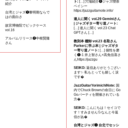
ト:
[…] 穴場紹介❹ジャズ喫茶
紹介
ベイシー
https://jazzguitarnote.info/
台湾とジャズ❶黎明期ならで
はの面白さ
達人に聞く vol.29 Geminiさん
| ジャズギター寄り道ノート:
故宮博物院でピックケース
[…] 達人に聞く vol.23 Chat
vol.16
GPTさん […]
アルバムリリース❹中根賢隆
教則本 棚卸 vol.23 名取さん
さん
Parkerに学ぶ本 | ジャズギタ
ー寄り道ノート:
[…] 個性を磨
く❶-1 井上智さん×高免信喜さ
んhttps://jazzgu
SEIKO:
返信ありがとうござい
ます✨ 私もとっても嬉しく涙
です�
JazzGuitarYorimichiNote:
国
内でChuck Brownの命日に Go
Goパーティを開催されている
方�
SEIKO:
こんにちは！セイコで
す！すみません💦なんと今返
信があ�
台湾とジャズ❸ 台北でセッシ