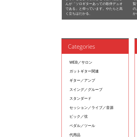
んが「ソロギターあっての歌伴デュオ
覧
である」と仰っています。やたらと高
の
く立ちはだかる、
か
Categories
WEB／サロン
ガットギター関連
ギター／アンプ
スイング／グルーブ
スタンダード
セッション／ライブ／音源
ピック／弦
ペダル／ツール
代用品