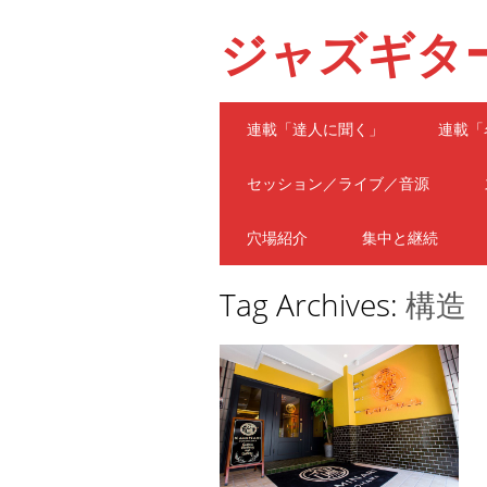
ジャズギタ
Main menu
Skip
連載「達人に聞く」
連載「
to
content
セッション／ライブ／音源
穴場紹介
集中と継続
Tag Archives:
構造