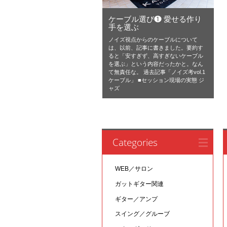
ケーブル選び❶ 愛せる作り
手を選ぶ
ノイズ視点からのケーブルについて
は、以前、記事に書きました。要約す
ると「安すぎず、高すぎないケーブル
を選ぶ」という内容だったかと。なん
て無責任な。 過去記事「ノイズ考vol.1
ケーブル」 ■セッション現場の実態 ジ
ャズ
Categories
WEB／サロン
ガットギター関連
ギター／アンプ
スイング／グルーブ