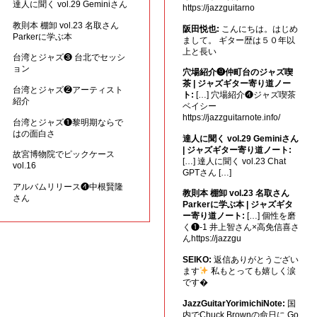
達人に聞く vol.29 Geminiさん
https://jazzguitarno
教則本 棚卸 vol.23 名取さん
阪田悦也:
こんにちは。はじめ
Parkerに学ぶ本
まして。 ギター歴は５０年以
上と長い
台湾とジャズ❸ 台北でセッシ
ョン
穴場紹介❾仲町台のジャズ喫
茶 | ジャズギター寄り道ノー
台湾とジャズ❷アーティスト
ト:
[…] 穴場紹介❹ジャズ喫茶
紹介
ベイシー
https://jazzguitarnote.info/
台湾とジャズ❶黎明期ならで
はの面白さ
達人に聞く vol.29 Geminiさん
| ジャズギター寄り道ノート:
故宮博物院でピックケース
[…] 達人に聞く vol.23 Chat
vol.16
GPTさん […]
アルバムリリース❹中根賢隆
教則本 棚卸 vol.23 名取さん
さん
Parkerに学ぶ本 | ジャズギタ
ー寄り道ノート:
[…] 個性を磨
く❶-1 井上智さん×高免信喜さ
んhttps://jazzgu
SEIKO:
返信ありがとうござい
ます
私もとっても嬉しく涙
です�
JazzGuitarYorimichiNote:
国
内でChuck Brownの命日に Go