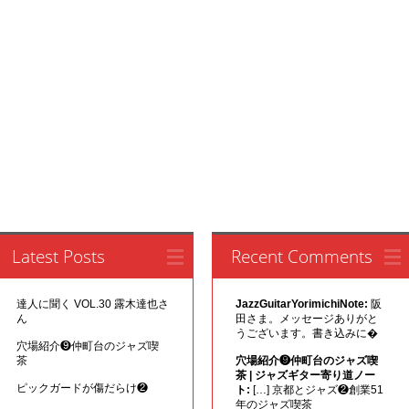
Latest Posts
Recent Comments
達人に聞く VOL.30 露木達也さ
JazzGuitarYorimichiNote:
阪
ん
田さま。メッセージありがと
うございます。書き込みに�
穴場紹介❾仲町台のジャズ喫
茶
穴場紹介❾仲町台のジャズ喫
茶 | ジャズギター寄り道ノー
ピックガードが傷だらけ❷
ト:
[…] 京都とジャズ❷創業51
年のジャズ喫茶