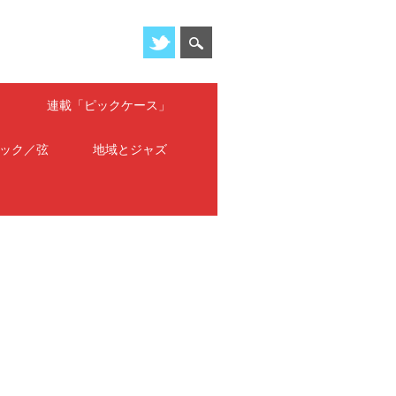
」
連載「ピックケース」
ック／弦
地域とジャズ