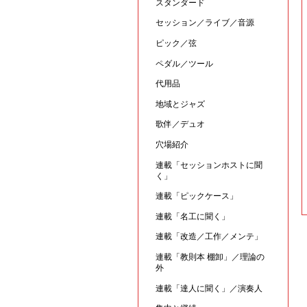
スタンダード
セッション／ライブ／音源
ピック／弦
ペダル／ツール
代用品
地域とジャズ
歌伴／デュオ
穴場紹介
連載「セッションホストに聞
く」
連載「ピックケース」
連載「名工に聞く」
連載「改造／工作／メンテ」
連載「教則本 棚卸」／理論の
外
連載「達人に聞く」／演奏人