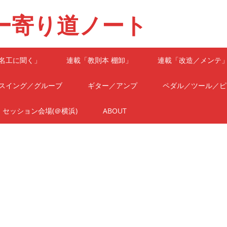
ー寄り道ノート
名工に聞く」
連載「教則本 棚卸」
連載「改造／メンテ
スイング／グルーブ
ギター／アンプ
ペダル／ツール／ピ
セッション会場(＠横浜)
ABOUT