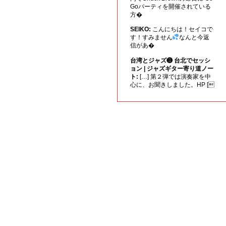
Goパーティを開催されている
方�
SEIKO:
こんにちは！セイコで
す！すみません
なんと今返
信があ�
台湾とジャズ❸ 台北でセッシ
ョン | ジャズギター寄り道ノー
ト:
[…] 第２弾では演奏家を中
心に、お聞きしました。HP [