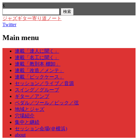
x
検
索:
ジャズギター寄り道ノート
Twitter
Main menu
Skip
連載「達人に聞く」
to
連載「名工に聞く」
content
連載「教則本 棚卸」
連載「改造／メンテ」
連載「ピックケース」
セッション／ライブ／音源
スイング／グルーブ
ギター／アンプ
ペダル／ツール／ピック／弦
地域とジャズ
穴場紹介
集中と継続
セッション会場(＠横浜)
about