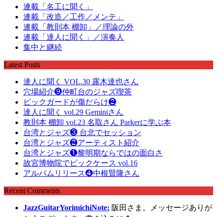
連載「名工に聞く」
連載「改造／工作／メンテ」
連載「教則本 棚卸」／理論の外
連載「達人に聞く」／演奏人
集中と継続
Latest Posts
達人に聞く VOL.30 露木達也さん
穴場紹介❾仲町台のジャズ喫茶
ピックガードが傷だらけ❷
達人に聞く vol.29 Geminiさん
教則本 棚卸 vol.23 名取さん Parkerに学ぶ本
台湾とジャズ❸ 台北でセッション
台湾とジャズ❷アーティスト紹介
台湾とジャズ❶黎明期ならではの面白さ
故宮博物院でピックケース vol.16
アルバムリリース❹中根賢隆さん
Recent Comments
JazzGuitarYorimichiNote:
阪田さま。メッセージありが