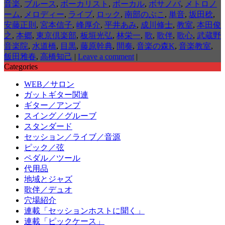
音楽
,
ブルース
,
ボーカリスト
,
ボーカル
,
ボサノバ
,
メトロノ
ーム
,
メロディー
,
ライブ
,
ロック
,
南部のぶこ
,
単音
,
坂田稔
,
安藤正則
,
宮本信子
,
峰厚介
,
平井あみ
,
成川修士
,
教室
,
本田俊
之
,
本郷
,
東京倶楽部
,
板垣光弘
,
林栄一
,
歌
,
歌伴
,
歌心
,
武蔵野
音楽院
,
水道橋
,
目黒
,
藤原幹典
,
間奏
,
音楽の森K
,
音楽教室
,
飯田雅春
,
高橋知己
|
Leave a comment
|
Categories
WEB／サロン
ガットギター関連
ギター／アンプ
スイング／グルーブ
スタンダード
セッション／ライブ／音源
ピック／弦
ペダル／ツール
代用品
地域とジャズ
歌伴／デュオ
穴場紹介
連載「セッションホストに聞く」
連載「ピックケース」