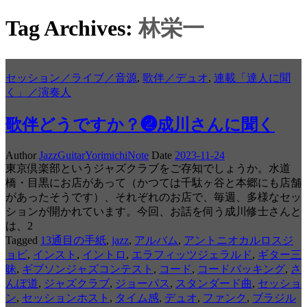
Tag Archives:
林栄一
セッション／ライブ／音源
,
歌伴／デュオ
,
連載「達人に聞
く」／演奏人
歌伴どうですか？❷成川さんに聞く
Author
JazzGuitarYorimichiNote
Date
2023-11-24
東京倶楽部というジャズクラブをご存知でしょうか。水道
橋・目黒にお店があって（かつては千駄ヶ谷と本郷にも店舗
があったそうです）、それぞれのお店で、毎週、多様なセッ
ションが開かれています。今回、お話を伺う成川修士さんと
は、2
Tagged
13通目の手紙
,
jazz
,
アルバム
,
アントニオカルロスジ
ョビ
,
インスト
,
イントロ
,
エラフィッツジェラルド
,
ギター三
昧
,
ギブソンジャズコンテスト
,
コード
,
コードバッキング
,
さ
んぽ道
,
ジャズクラブ
,
ジョーパス
,
スタンダード曲
,
セッショ
ン
,
セッションホスト
,
タイム感
,
デュオ
,
ファンク
,
ブラジル