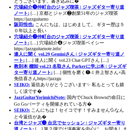
とうございます。書き込みに�
穴場紹介❾仲町台のジャズ喫茶 | ジャズギター寄り道
ノート:
[…] 京都とジャズ❷創業51年のジャズ喫茶
https://jazzguitarno
阪田悦也:
こんにちは。はじめまして。 ギター歴は５
０年以上と長い
穴場紹介❾仲町台のジャズ喫茶 | ジャズギター寄り道
ノート:
[…] 穴場紹介❹ジャズ喫茶ベイシー
https://jazzguitarnote.info/
達人に聞く vol.29 Geminiさん | ジャズギター寄り道ノ
ート:
[…] 達人に聞く vol.23 Chat GPTさん […]
教則本 棚卸 vol.23 名取さん Parkerに学ぶ本 | ジャズギ
ター寄り道ノート:
[…] 個性を磨く❶-1 井上智さん×高
免信喜さんhttps://jazzgu
SEIKO:
返信ありがとうございます✨ 私もとっても嬉
しく涙です�
JazzGuitarYorimichiNote:
国内でChuck Brownの命日に
Go Goパーティを開催されている方�
SEIKO:
こんにちは！セイコです！すみません💦なん
と今返信があ�
台湾とジャズ❸ 台北でセッション | ジャズギター寄り
道ノート:
[…] 第２弾では演奏家を中心に、お聞きしま