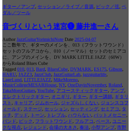
ギター／アンプ
,
セッション／ライブ／音源
,
ピック／弦
,
ペ
ダル／ツール
音づくりという迷宮❶ 藤井進一さん
Author
JazzGuitarYorimichiNote
Date
2025-04-07
ここ数年で、ギターのメインを、013（フラットワウンド）
セットのフルアコから、010（ノーマル）セットのセミアコ
に、アンプのメインを、DV MARK LITTLE JAZZ（60W）
からRoland Blues Cube
Tagged
010
,
013
,
Bard
,
BluesCube
,
DVMARK
,
ES175
,
Gibson
,
HARU
,
JAZZ3
,
JazzClub
,
JazzGuitarLab
,
jazzguitarlife
,
LageLund
,
LITTLEJAZZ
,
MikeMoreno
,
MusicCollegeMESARHouse
,
NY
,
OneDayinNovember
,
Roland
,
TakaMoroGuitars
,
YouTube
,
アコースティックギター
,
アンプ
,
エレクトリックギター
,
オニギリ
,
ギター
,
ギター講師
,
ギタリ
スト
,
キャリア
,
ジムホール
,
ジャズらしくない
,
ジョンスコフ
ィールド
,
ステージ
,
セッション
,
セッティング
,
セミアコ
,
タ
ッチ
,
デッド
,
トーン
,
トレブル
,
ハウらない
,
パットメセニー
,
バンド
,
ピック
,
フラットワウンド
,
フルアコ
,
ベース
,
ユニー
クな視点
,
レジェンド
,
会場の大きさ
,
奏法
,
小型アンプ
,
市野