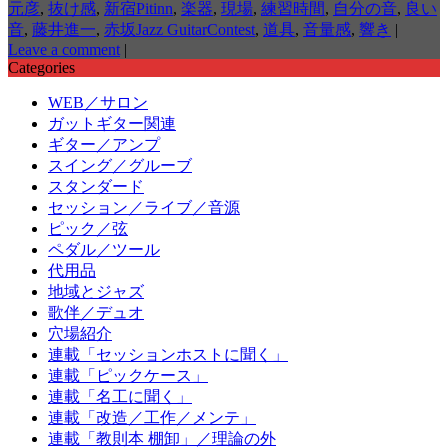
元彦
,
抜け感
,
新宿Pitinn
,
楽器
,
現場
,
練習時間
,
自分の音
,
良い
音
,
藤井進一
,
赤坂Jazz GuitarContest
,
道具
,
音量感
,
響き
|
Leave a comment
|
Categories
WEB／サロン
ガットギター関連
ギター／アンプ
スイング／グルーブ
スタンダード
セッション／ライブ／音源
ピック／弦
ペダル／ツール
代用品
地域とジャズ
歌伴／デュオ
穴場紹介
連載「セッションホストに聞く」
連載「ピックケース」
連載「名工に聞く」
連載「改造／工作／メンテ」
連載「教則本 棚卸」／理論の外