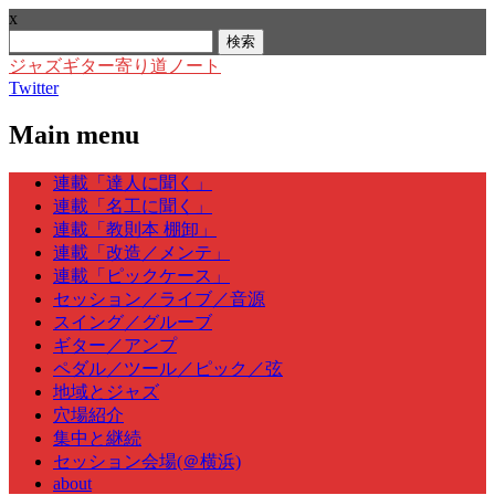
x
検
索:
ジャズギター寄り道ノート
Twitter
Main menu
Skip
連載「達人に聞く」
to
連載「名工に聞く」
content
連載「教則本 棚卸」
連載「改造／メンテ」
連載「ピックケース」
セッション／ライブ／音源
スイング／グルーブ
ギター／アンプ
ペダル／ツール／ピック／弦
地域とジャズ
穴場紹介
集中と継続
セッション会場(＠横浜)
about