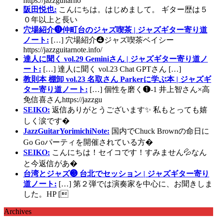
https://jazzguitarno
阪田悦也:
こんにちは。はじめまして。 ギター歴は５
０年以上と長い
穴場紹介❾仲町台のジャズ喫茶 | ジャズギター寄り道
ノート:
[…] 穴場紹介❹ジャズ喫茶ベイシー
https://jazzguitarnote.info/
達人に聞く vol.29 Geminiさん | ジャズギター寄り道ノ
ート:
[…] 達人に聞く vol.23 Chat GPTさん […]
教則本 棚卸 vol.23 名取さん Parkerに学ぶ本 | ジャズギ
ター寄り道ノート:
[…] 個性を磨く❶-1 井上智さん×高
免信喜さんhttps://jazzgu
SEIKO:
返信ありがとうございます✨ 私もとっても嬉
しく涙です�
JazzGuitarYorimichiNote:
国内でChuck Brownの命日に
Go Goパーティを開催されている方�
SEIKO:
こんにちは！セイコです！すみません💦なん
と今返信があ�
台湾とジャズ❸ 台北でセッション | ジャズギター寄り
道ノート:
[…] 第２弾では演奏家を中心に、お聞きしま
した。HP [
Archives