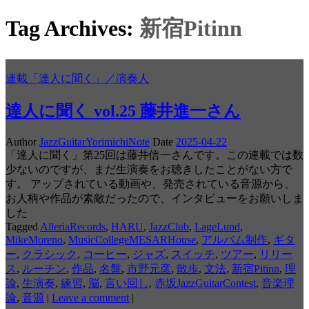
Tag Archives:
新宿Pitinn
連載「達人に聞く」／演奏人
達人に聞く vol.25 藤井進一さん
Author
JazzGuitarYorimichiNote
Date
2025-04-22
「達人に聞く」第25回は藤井信一さんです。この連載では数
少ないのですが、まだ生演奏をお聴きしたことがない方で
す。 アップされている動画や、発売されている音源から、
お人柄や作品が素敵だったので、インタビューをお願いしま
した
Tagged
AlleriaRecords
,
HARU
,
JazzClub
,
LageLund
,
MikeMoreno
,
MusicCollegeMESARHouse
,
アルバム制作
,
ギタ
ー
,
クラシック
,
コーヒー
,
ジャズ
,
スイッチ
,
ツアー
,
リリー
ス
,
ルーチン
,
作品
,
名盤
,
市野元彦
,
散歩
,
文法
,
新宿Pitinn
,
理
論
,
生演奏
,
練習
,
脳
,
言い回し
,
赤坂JazzGuitarContest
,
音楽理
論
,
音源
|
Leave a comment
|