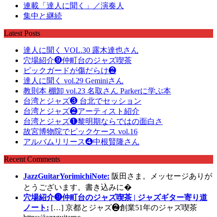
連載「達人に聞く」／演奏人
集中と継続
Latest Posts
達人に聞く VOL.30 露木達也さん
穴場紹介❾仲町台のジャズ喫茶
ピックガードが傷だらけ❷
達人に聞く vol.29 Geminiさん
教則本 棚卸 vol.23 名取さん Parkerに学ぶ本
台湾とジャズ❸ 台北でセッション
台湾とジャズ❷アーティスト紹介
台湾とジャズ❶黎明期ならではの面白さ
故宮博物院でピックケース vol.16
アルバムリリース❹中根賢隆さん
Recent Comments
JazzGuitarYorimichiNote:
阪田さま。メッセージありが
とうございます。書き込みに�
穴場紹介❾仲町台のジャズ喫茶 | ジャズギター寄り道
ノート:
[…] 京都とジャズ❷創業51年のジャズ喫茶