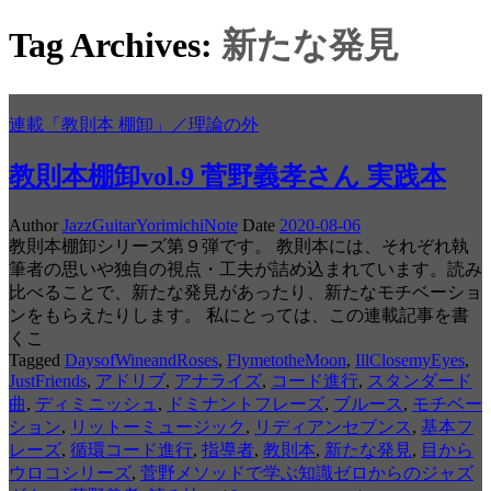
Tag Archives:
新たな発見
連載「教則本 棚卸」／理論の外
教則本棚卸vol.9 菅野義孝さん 実践本
Author
JazzGuitarYorimichiNote
Date
2020-08-06
教則本棚卸シリーズ第９弾です。 教則本には、それぞれ執
筆者の思いや独自の視点・工夫が詰め込まれています。読み
比べることで、新たな発見があったり、新たなモチベーショ
ンをもらえたりします。 私にとっては、この連載記事を書
くこ
Tagged
DaysofWineandRoses
,
FlymetotheMoon
,
IllClosemyEyes
,
JustFriends
,
アドリブ
,
アナライズ
,
コード進行
,
スタンダード
曲
,
ディミニッシュ
,
ドミナントフレーズ
,
ブルース
,
モチベー
ション
,
リットーミュージック
,
リディアンセブンス
,
基本フ
レーズ
,
循環コード進行
,
指導者
,
教則本
,
新たな発見
,
目から
ウロコシリーズ
,
菅野メソッドで学ぶ知識ゼロからのジャズ