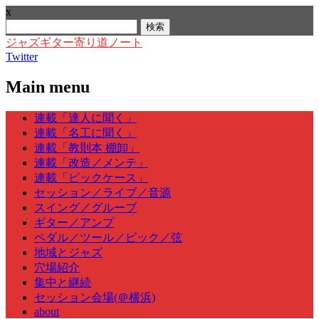
x
検
索:
ジャズギター寄り道ノート
Twitter
Main menu
Skip
連載「達人に聞く」
to
連載「名工に聞く」
content
連載「教則本 棚卸」
連載「改造／メンテ」
連載「ピックケース」
セッション／ライブ／音源
スイング／グルーブ
ギター／アンプ
ペダル／ツール／ピック／弦
地域とジャズ
穴場紹介
集中と継続
セッション会場(＠横浜)
about