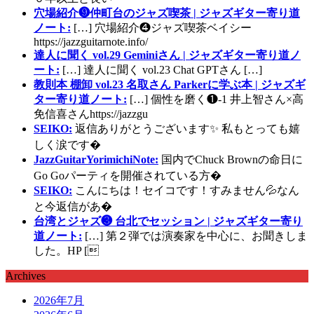
穴場紹介❾仲町台のジャズ喫茶 | ジャズギター寄り道
ノート:
[…] 穴場紹介❹ジャズ喫茶ベイシー
https://jazzguitarnote.info/
達人に聞く vol.29 Geminiさん | ジャズギター寄り道ノ
ート:
[…] 達人に聞く vol.23 Chat GPTさん […]
教則本 棚卸 vol.23 名取さん Parkerに学ぶ本 | ジャズギ
ター寄り道ノート:
[…] 個性を磨く❶-1 井上智さん×高
免信喜さんhttps://jazzgu
SEIKO:
返信ありがとうございます✨ 私もとっても嬉
しく涙です�
JazzGuitarYorimichiNote:
国内でChuck Brownの命日に
Go Goパーティを開催されている方�
SEIKO:
こんにちは！セイコです！すみません💦なん
と今返信があ�
台湾とジャズ❸ 台北でセッション | ジャズギター寄り
道ノート:
[…] 第２弾では演奏家を中心に、お聞きしま
した。HP [
Archives
2026年7月