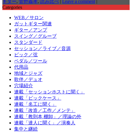
ギター
,
菅野義孝
,
読み比べ
|
Leave a comment
|
Categories
WEB／サロン
ガットギター関連
ギター／アンプ
スイング／グルーブ
スタンダード
セッション／ライブ／音源
ピック／弦
ペダル／ツール
代用品
地域とジャズ
歌伴／デュオ
穴場紹介
連載「セッションホストに聞く」
連載「ピックケース」
連載「名工に聞く」
連載「改造／工作／メンテ」
連載「教則本 棚卸」／理論の外
連載「達人に聞く」／演奏人
集中と継続