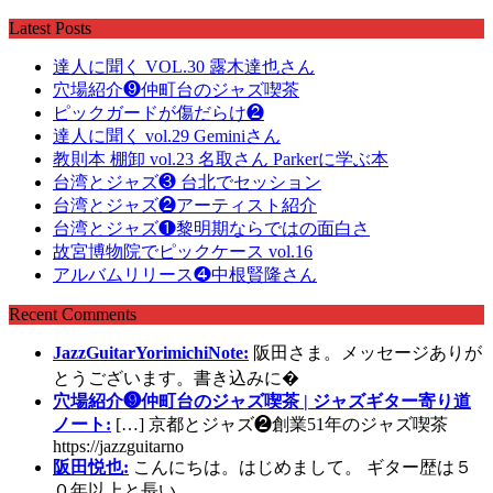
Latest Posts
達人に聞く VOL.30 露木達也さん
穴場紹介❾仲町台のジャズ喫茶
ピックガードが傷だらけ❷
達人に聞く vol.29 Geminiさん
教則本 棚卸 vol.23 名取さん Parkerに学ぶ本
台湾とジャズ❸ 台北でセッション
台湾とジャズ❷アーティスト紹介
台湾とジャズ❶黎明期ならではの面白さ
故宮博物院でピックケース vol.16
アルバムリリース❹中根賢隆さん
Recent Comments
JazzGuitarYorimichiNote:
阪田さま。メッセージありが
とうございます。書き込みに�
穴場紹介❾仲町台のジャズ喫茶 | ジャズギター寄り道
ノート:
[…] 京都とジャズ❷創業51年のジャズ喫茶
https://jazzguitarno
阪田悦也:
こんにちは。はじめまして。 ギター歴は５
０年以上と長い