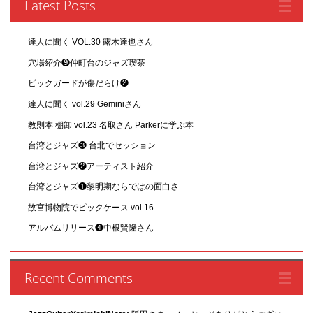
Latest Posts
達人に聞く VOL.30 露木達也さん
穴場紹介❾仲町台のジャズ喫茶
ピックガードが傷だらけ❷
達人に聞く vol.29 Geminiさん
教則本 棚卸 vol.23 名取さん Parkerに学ぶ本
台湾とジャズ❸ 台北でセッション
台湾とジャズ❷アーティスト紹介
台湾とジャズ❶黎明期ならではの面白さ
故宮博物院でピックケース vol.16
アルバムリリース❹中根賢隆さん
Recent Comments