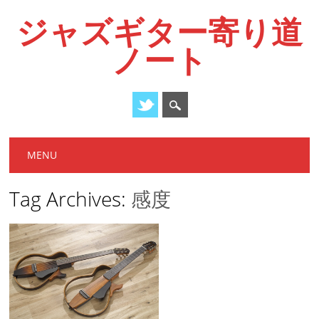
ジャズギター寄り道
ノート
Main menu
Skip
MENU
to
content
Tag Archives:
感度