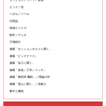
ピック／弦
ペダル／ツール
代用品
地域とジャズ
歌伴／デュオ
穴場紹介
連載「セッションホストに聞く」
連載「ピックケース」
連載「名工に聞く」
連載「改造／工作／メンテ」
連載「教則本 棚卸」／理論の外
連載「達人に聞く」／演奏人
集中と継続