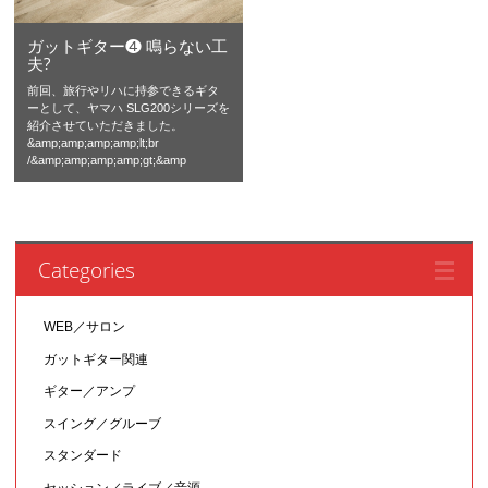
ガットギター❹ 鳴らない工
夫?
前回、旅行やリハに持参できるギタ
ーとして、ヤマハ SLG200シリーズを
紹介させていただきました。
&amp;amp;amp;amp;lt;br
/&amp;amp;amp;amp;gt;&amp
Categories
WEB／サロン
ガットギター関連
ギター／アンプ
スイング／グルーブ
スタンダード
セッション／ライブ／音源