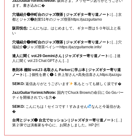
JazzGuitarYorimichiNote:
阪田さま。メッセージありがとうござい
ます。書き込みに�
穴場紹介❾仲町台のジャズ喫茶 | ジャズギター寄り道ノート:
[…] 京
都とジャズ❷創業51年のジャズ喫茶https://jazzguitarno
阪田悦也:
こんにちは。はじめまして。 ギター歴は５０年以上と長
い
穴場紹介❾仲町台のジャズ喫茶 | ジャズギター寄り道ノート:
[…] 穴
場紹介❹ジャズ喫茶ベイシーhttps://jazzguitarnote.info/
達人に聞く vol.29 Geminiさん | ジャズギター寄り道ノート:
[…] 達
人に聞く vol.23 Chat GPTさん […]
教則本 棚卸 vol.23 名取さん Parkerに学ぶ本 | ジャズギター寄り道
ノート:
[…] 個性を磨く❶-1 井上智さん×高免信喜さんhttps://jazzgu
SEIKO:
返信ありがとうございます
私もとっても嬉しく涙です�
JazzGuitarYorimichiNote:
国内でChuck Brownの命日に Go Goパー
ティを開催されている方�
SEIKO:
こんにちは！セイコです！すみません
なんと今返信があ
�
台湾とジャズ❸ 台北でセッション | ジャズギター寄り道ノート:
[…]
第２弾では演奏家を中心に、お聞きしました。HP [