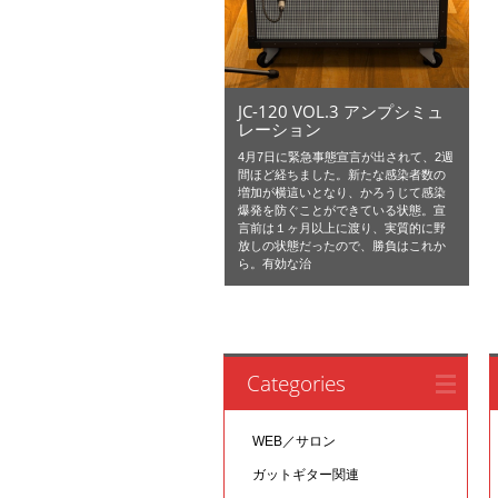
JC-120 VOL.3 アンプシミュ
レーション
4月7日に緊急事態宣言が出されて、2週
間ほど経ちました。新たな感染者数の
増加が横這いとなり、かろうじて感染
爆発を防ぐことができている状態。宣
言前は１ヶ月以上に渡り、実質的に野
放しの状態だったので、勝負はこれか
ら。有効な治
Categories
WEB／サロン
ガットギター関連