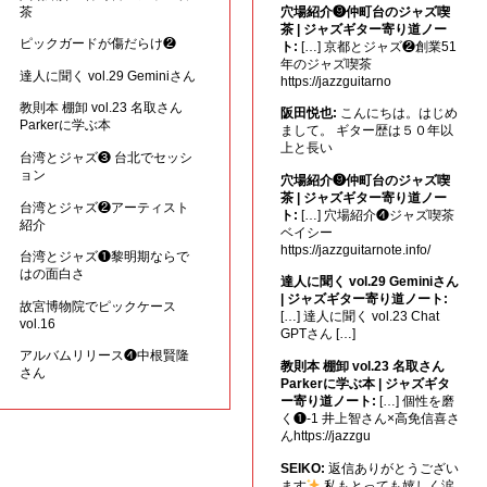
茶
穴場紹介❾仲町台のジャズ喫
茶 | ジャズギター寄り道ノー
ピックガードが傷だらけ❷
ト:
[…] 京都とジャズ❷創業51
年のジャズ喫茶
達人に聞く vol.29 Geminiさん
https://jazzguitarno
教則本 棚卸 vol.23 名取さん
阪田悦也:
こんにちは。はじめ
Parkerに学ぶ本
まして。 ギター歴は５０年以
上と長い
台湾とジャズ❸ 台北でセッシ
ョン
穴場紹介❾仲町台のジャズ喫
茶 | ジャズギター寄り道ノー
台湾とジャズ❷アーティスト
ト:
[…] 穴場紹介❹ジャズ喫茶
紹介
ベイシー
https://jazzguitarnote.info/
台湾とジャズ❶黎明期ならで
はの面白さ
達人に聞く vol.29 Geminiさん
| ジャズギター寄り道ノート:
故宮博物院でピックケース
[…] 達人に聞く vol.23 Chat
vol.16
GPTさん […]
アルバムリリース❹中根賢隆
教則本 棚卸 vol.23 名取さん
さん
Parkerに学ぶ本 | ジャズギタ
ー寄り道ノート:
[…] 個性を磨
く❶-1 井上智さん×高免信喜さ
んhttps://jazzgu
SEIKO:
返信ありがとうござい
ます
私もとっても嬉しく涙