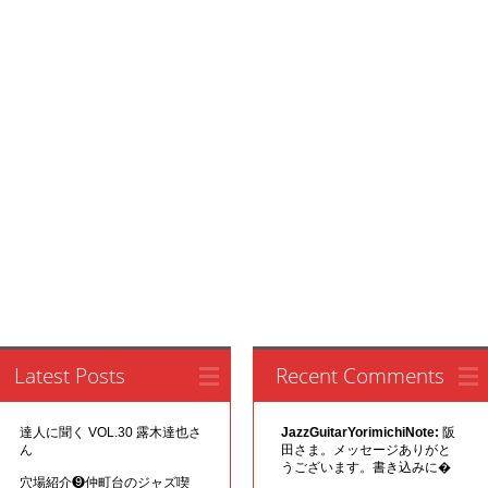
Latest Posts
Recent Comments
達人に聞く VOL.30 露木達也さ
JazzGuitarYorimichiNote:
阪
ん
田さま。メッセージありがと
うございます。書き込みに�
穴場紹介❾仲町台のジャズ喫