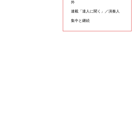
外
連載「達人に聞く」／演奏人
集中と継続