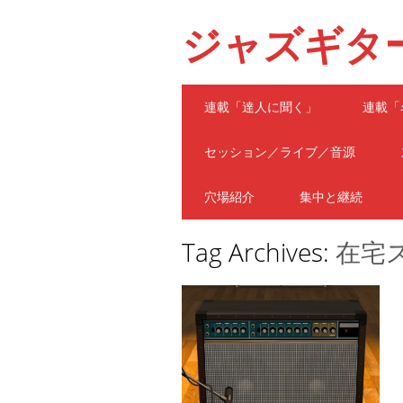
ジャズギタ
Main menu
Skip
連載「達人に聞く」
連載「
to
content
セッション／ライブ／音源
穴場紹介
集中と継続
Tag Archives:
在宅