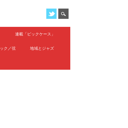
」
連載「ピックケース」
ック／弦
地域とジャズ