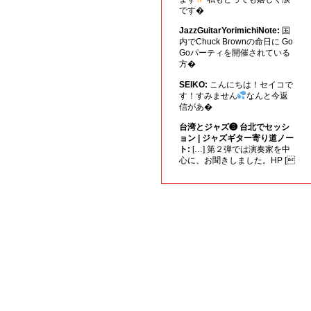
です�
JazzGuitarYorimichiNote:
国
内でChuck Brownの命日に Go
Goパーティを開催されている
方�
SEIKO:
こんにちは！セイコで
す！すみません
なんと今返
信があ�
台湾とジャズ❸ 台北でセッシ
ョン | ジャズギター寄り道ノー
ト:
[…] 第２弾では演奏家を中
心に、お聞きしました。HP [