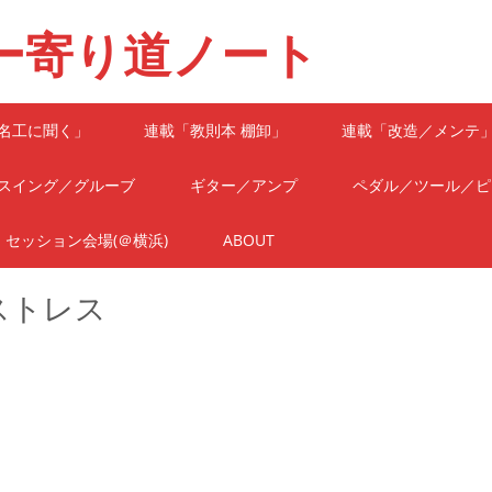
ー寄り道ノート
名工に聞く」
連載「教則本 棚卸」
連載「改造／メンテ
スイング／グルーブ
ギター／アンプ
ペダル／ツール／ピ
セッション会場(＠横浜)
ABOUT
ストレス