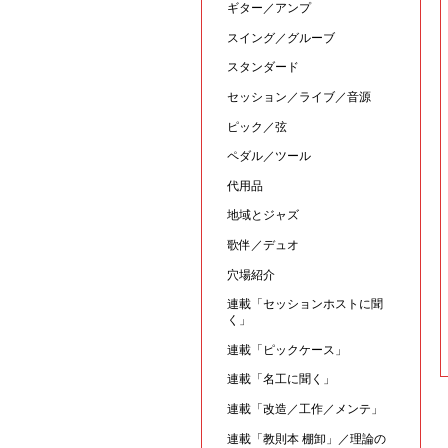
ギター／アンプ
スイング／グルーブ
スタンダード
セッション／ライブ／音源
ピック／弦
ペダル／ツール
代用品
地域とジャズ
歌伴／デュオ
穴場紹介
連載「セッションホストに聞
く」
連載「ピックケース」
連載「名工に聞く」
連載「改造／工作／メンテ」
連載「教則本 棚卸」／理論の