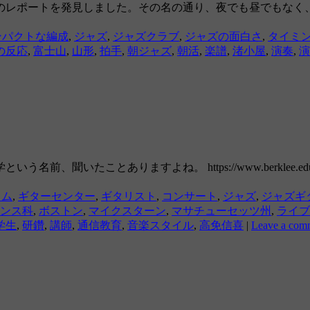
のレポートを発見しました。その名の通り、夜でも昼でもなく
ンパクトな編成
,
ジャズ
,
ジャズクラブ
,
ジャズの面白さ
,
タイミ
の反応
,
富士山
,
山形
,
拍手
,
朝ジャズ
,
朝活
,
楽譜
,
渚小屋
,
演奏
,
演
前、聞いたことありますよね。 https://www.berklee
ラム
,
ギターセンター
,
ギタリスト
,
コンサート
,
ジャズ
,
ジャズギ
ンス科
,
ボストン
,
マイクスターン
,
マサチューセッツ州
,
ライブ
学生
,
研鑽
,
講師
,
通信教育
,
音楽スタイル
,
高免信喜
|
Leave a com