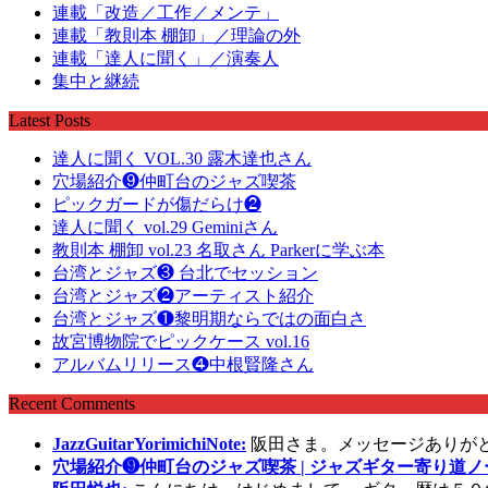
連載「改造／工作／メンテ」
連載「教則本 棚卸」／理論の外
連載「達人に聞く」／演奏人
集中と継続
Latest Posts
達人に聞く VOL.30 露木達也さん
穴場紹介❾仲町台のジャズ喫茶
ピックガードが傷だらけ❷
達人に聞く vol.29 Geminiさん
教則本 棚卸 vol.23 名取さん Parkerに学ぶ本
台湾とジャズ❸ 台北でセッション
台湾とジャズ❷アーティスト紹介
台湾とジャズ❶黎明期ならではの面白さ
故宮博物院でピックケース vol.16
アルバムリリース❹中根賢隆さん
Recent Comments
JazzGuitarYorimichiNote:
阪田さま。メッセージありが
穴場紹介❾仲町台のジャズ喫茶 | ジャズギター寄り道ノ