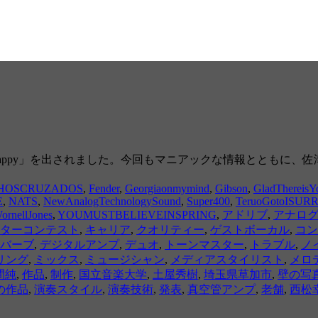
ne Happy」を出されました。今回もマニアックな情報ととも
HOSCRUZADOS
,
Fender
,
Georgiaonmymind
,
Gibson
,
GladThereisY
E
,
NATS
,
NewAnalogTechnologySound
,
Super400
,
TeruoGotoISU
ornellJones
,
YOUMUSTBELIEVEINSPRING
,
アドリブ
,
アナロ
ターコンテスト
,
キャリア
,
クオリティー
,
ゲストボーカル
,
コン
バーブ
,
デジタルアンプ
,
デュオ
,
トーンマスター
,
トラブル
,
ノ
リング
,
ミックス
,
ミュージシャン
,
メディアスタイリスト
,
メロ
間純
,
作品
,
制作
,
国立音楽大学
,
土屋秀樹
,
埼玉県草加市
,
壁の写
の作品
,
演奏スタイル
,
演奏技術
,
発表
,
真空管アンプ
,
老舗
,
西松