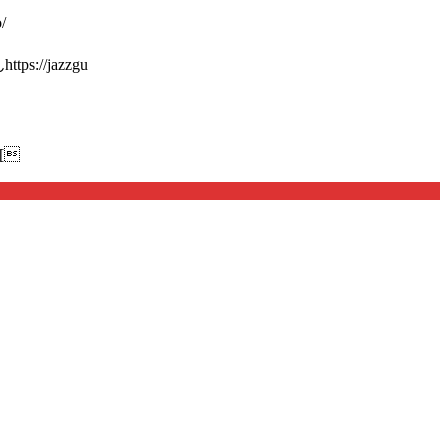
/
://jazzgu
[