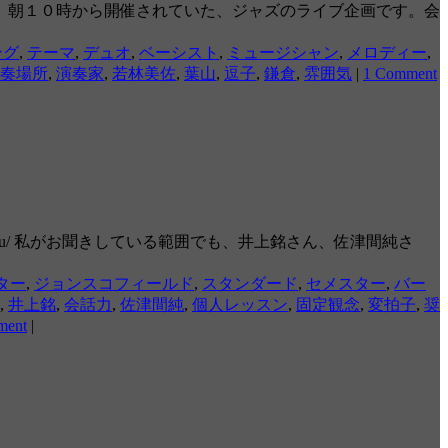
、朝１０時から開催されていた、ジャズのライブ企画です。会
ング
,
テーマ
,
デュオ
,
ベーシスト
,
ミュージシャン
,
メロディー
,
奏場所
,
演奏家
,
若林美佐
,
葉山
,
逗子
,
鎌倉
,
雰囲気
|
1 Comment
.edu/ 私がお聞きしている範囲でも、井上銘さん、佐津間純さ
ター
,
ジョンスコフィールド
,
スタンダード
,
セメスター
,
バー
,
井上銘
,
会話力
,
佐津間純
,
個人レッスン
,
固定観念
,
変拍子
,
奨
ment
|