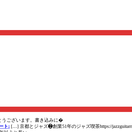
とうございます。書き込みに�
ート:
[…] 京都とジャズ❷創業51年のジャズ喫茶https://jazzguitarn