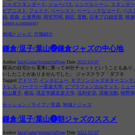
ジャズスタンダード
,
ジョーパス
,
シングルトーン
,
スタンダー
ピアニスト
,
フェイク
,
ベーシスト
,
ベーシックなコード
,
ベス
純
,
原曲
,
土屋秀樹
,
岡安芳明
,
師匠
,
度数
,
日本プロ録音賞
,
映像
Leave a comment
|
地域とジャズ
,
穴場紹介
鎌倉/逗子/葉山❷鎌倉ジャズの中心地
Author
JazzGuitarYorimichiNote
Date
2022-03-07
横浜の自宅から電車に乗って40分チョットということもあ
いしたことがありませんでした。 ジャズクラブ「ダフネ
Tagged
アドリブ
,
インタビュー
,
ギブソンジャズギターコンテ
トレス
,
バークリー音楽大学
,
ビブラフォンカルテット
,
ミュー
松山夏子
,
横浜
,
洗足学園音楽大学
,
浅利史花
,
演奏活動
,
牧野竜
セッション／ライブ／音源
,
地域とジャズ
鎌倉/逗子/葉山❶朝ジャズのススメ
Author
JazzGuitarYorimichiNote
Date
2022-02-07