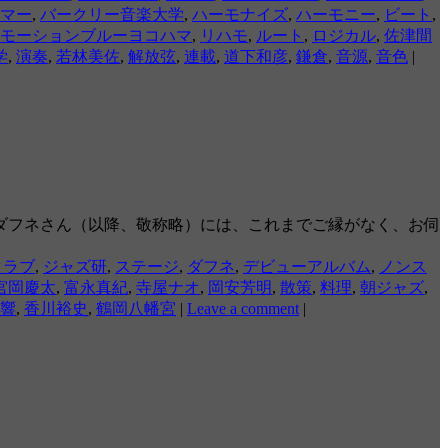
マー
,
バークリー音楽大学
,
ハーモナイズ
,
ハーモニー
,
ビート
,
モーションブルーヨコハマ
,
リハモ
,
ルート
,
ロジカル
,
佐津間
学
,
演奏
,
若林美佐
,
解放弦
,
連載
,
道下和彦
,
鎌倉
,
音源
,
音色
|
ダフネさん（以降、敬称略）には、これまでご縁がなく、お伺
クラブ
,
ジャズ研
,
ステージ
,
ダフネ
,
デビューアルバム
,
ノンス
宮岡慶太
,
富永真紀
,
寺屋ナオ
,
岡安芳明
,
散策
,
料理
,
朝ジャズ
,
響
,
香川裕史
,
鶴岡八幡宮
|
Leave a comment
|