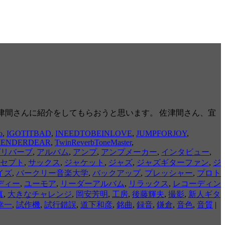
に、佐津間さんに紹介をしてもらおうと思います。 佐津間さん、宜
o
,
IGOTITBAD
,
INEEDTOBEINLOVE
,
JUMPFORJOY
,
RRENDERDEAR
,
TwinReverbToneMaster
,
グリバーブ
,
アルバム
,
アンプ
,
アンプメーカー
,
インタビュー
,
セプト
,
サックス
,
ジャケット
,
ジャズ
,
ジャズギターファン
,
ジ
イズ
,
バークリー音楽大学
,
バックアップ
,
プレッシャー
,
プロト
ディー
,
ユーモア
,
リーダーアルバム
,
リラックス
,
レコーディン
真
,
大きなチャレンジ
,
岡安芳明
,
工房
,
後藤輝夫
,
撮影
,
新人ギタ
幸一
,
試作機
,
試行錯誤
,
道下和彦
,
銘曲
,
録音
,
鎌倉
,
音色
,
音質
|