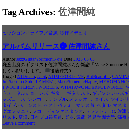
Tag Archives:
佐津間純
セッション／ライブ／音源
,
歌伴／デュオ
アルバムリリース❷ 佐津間純さん
Author
JazzGuitarYorimichiNote
Date
2025-05-03
鎌倉出身のギタリスト佐津間純さんが新譜「Make Someo
しくお願いします。
後藤輝夫(t
Tagged
A1Dream
,
Albit
,
ATIMEFORLOVE
,
ButBeautiful
,
CAMIN
JunSatsuma.Solo
,
LAMENT
,
MakeSomeoneHappy
,
MYROMANC
TWODIFFERENTWORLDS
,
WHATAWONDERFULWORLD
,
W
ウォーネルジョーンズ
,
ギター
,
ギタリスト
,
ギブソンジャズギ
ャズコース
,
シンガー
,
シンプル
,
スタジオ
,
チョイス
,
ツインリ
タイプ
,
ベーシスト
,
ベストパフォーマンス賞
,
ペダル
,
マスタ
グエンジニア
,
レコーディングスタジオ
,
ワシントンDC
,
佐津
リスト
,
新譜
,
日本プロ録音賞
,
楽器
,
気遣
,
洗足学園大学
,
渾身
Leave a comment
|