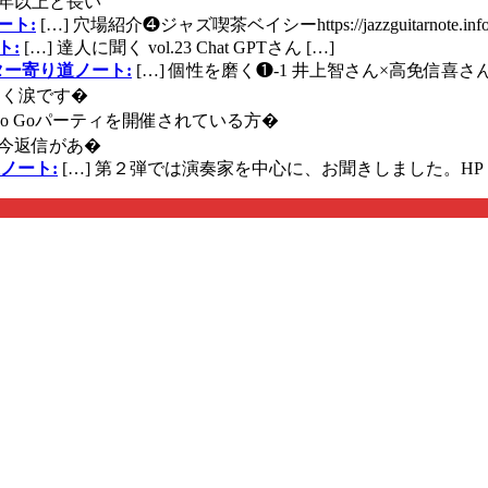
年以上と長い
ート:
[…] 穴場紹介❹ジャズ喫茶ベイシーhttps://jazzguitarnote.info
ト:
[…] 達人に聞く vol.23 Chat GPTさん […]
ズギター寄り道ノート:
[…] 個性を磨く❶-1 井上智さん×高免信喜さんhttps
く涙です�
に Go Goパーティを開催されている方�
今返信があ�
ノート:
[…] 第２弾では演奏家を中心に、お聞きしました。HP 