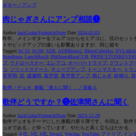
ギター／アンプ
肉じゃぎさんにアンプ相談❶
Author
JazzGuitarYorimichiNote
Date
2024-02-03
昨年、メインギターをフルアコからセミアコに、弦のセットを
トやピックアップの違いも影響ありますが、同じ箱モ
Tagged
AC33
,
AC60
,
AER
,
AERBingo2
,
BluesCubeHot
,
DVLittleJ
Henriksen
,
LunchBoxJr
,
PhilJonesBassCUB
,
PRINCETONREVER
プ
,
ウドロースナー
,
エレアコ
,
オーバードライブ
,
グラントグ
コ
,
ソリッドステート
,
チューブアンプ
,
トーンマスター
,
トラ
安芳明
,
弦
,
成瀬明
,
真空管
,
真空管アンプ
,
肉じゃぎ
,
鈴鳴り
,
音
歌伴／デュオ
,
連載「達人に聞く」／演奏人
歌伴どうですか？❺佐津間さんに聞く
Author
JazzGuitarYorimichiNote
Date
2023-12-29
歌伴デュオをテーマにした連載の第５弾です。今回は、歌伴
ュオである」と仰っています。やたらと高く立ちはだかる、
Tagged
４弦
,
5弦
,
6弦
,
Drop2
,
Voicing
,
YouTube
,
アドリブ
,
イン