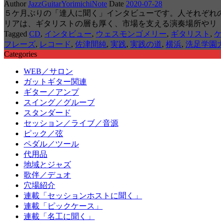
Author
JazzGuitarYorimichiNote
Date
2020-07-28
５ケ月ぶりの「達人に聞く」インタビューです。人それぞれ
リアは、ギタリストの層も厚く、市場を支える演奏場所やリ
Tagged
CD
,
インタビュー
,
ウェスモンゴメリー
,
ギタリスト
,
フレーズ
,
レコード
,
佐津間純
,
実践
,
実践の道
,
横浜
,
洗足学園
Categories
WEB／サロン
ガットギター関連
ギター／アンプ
スイング／グルーブ
スタンダード
セッション／ライブ／音源
ピック／弦
ペダル／ツール
代用品
地域とジャズ
歌伴／デュオ
穴場紹介
連載「セッションホストに聞く」
連載「ピックケース」
連載「名工に聞く」