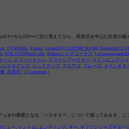
013〜から010〜に切り替えてから、高音弦を中心に出音が
azz
,
DVMARK
,
Fender
,
Fender57CUSTOMCHAMP
,
Fender68CU
B
,
ROLANDBluesCube
,
Rolandジャズコーラス
,
Udoroesneramps
リーン
,
クリーントーン
,
クリーンブースター
,
クリッピングノイ
ンジスタアンプ
,
ピックアップ
,
フルアコ
,
フレーズ
,
メインギタ
量
,
高音弦
|
2 Comments
|
デュオの基礎となる「ソロギター」について掘ってみます。こ
タビュー
,
イントロ
,
エンディング
,
キー
,
ギブソンジャズギター