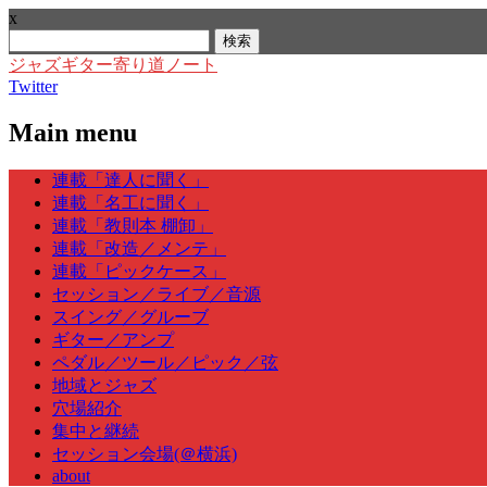
x
検
索:
ジャズギター寄り道ノート
Twitter
Main menu
Skip
連載「達人に聞く」
to
連載「名工に聞く」
content
連載「教則本 棚卸」
連載「改造／メンテ」
連載「ピックケース」
セッション／ライブ／音源
スイング／グルーブ
ギター／アンプ
ペダル／ツール／ピック／弦
地域とジャズ
穴場紹介
集中と継続
セッション会場(＠横浜)
about