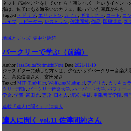
ネットで調べごとをしていたら「朝ジャズ」というイベント
場は、逗子にある海沿いのカフェ。載っていた写真からも、
Tagged
アドリブ
,
エリントン
,
カフェ
,
ギタリスト
,
コード
,
コ
ライブ
,
リピーター
,
レストラン
,
佐津間純
,
作品
,
即興演奏
,
客
|
地域とジャズ
,
集中と継続
バークリーで学ぶ（前編）
Author
JazzGuitarYorimichiNote
Date
2021-11-10
ジャズギターに勤しむ方々は、少なからずバークリー音楽大学という名
ん、高免信喜さん、富田光さ
Tagged
MIT
,
TimMiller
,
WolfgangMuthspiel
,
アメリカ
,
カリキュ
クリー理論
,
バークリー音楽大学
,
ハーバード大学
,
パフォーマ
学金
,
学費
,
富田光
,
専攻
,
日本人
,
渡米
,
生徒
,
甲陽音楽学院
,
留
連載「達人に聞く」／演奏人
達人に聞く vol.11 佐津間純さん