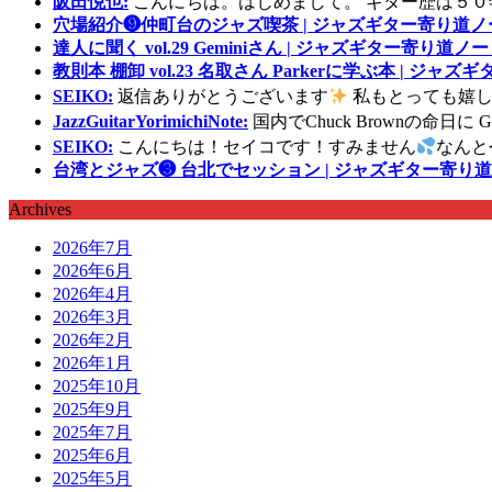
阪田悦也:
こんにちは。はじめまして。 ギター歴は５０
穴場紹介❾仲町台のジャズ喫茶 | ジャズギター寄り道ノ
達人に聞く vol.29 Geminiさん | ジャズギター寄り道ノー
教則本 棚卸 vol.23 名取さん Parkerに学ぶ本 | ジャ
SEIKO:
返信ありがとうございます
私もとっても嬉し
JazzGuitarYorimichiNote:
国内でChuck Brownの命日
SEIKO:
こんにちは！セイコです！すみません
なんと
台湾とジャズ❸ 台北でセッション | ジャズギター寄り道
Archives
2026年7月
2026年6月
2026年4月
2026年3月
2026年2月
2026年1月
2025年10月
2025年9月
2025年7月
2025年6月
2025年5月