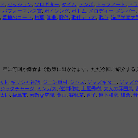
ド
,
セッション
,
ソロギター
,
タイム
,
テンポ
,
トップノート
,
ドラ
トパフォーマンス賞
,
ボイシング
,
ボトム
,
メロディー
,
メンバー
,
,
普通のコード
,
枯葉
,
楽曲
,
歌伴
,
歌伴デュオ
,
歌心
,
洗足学園大
り、年に何回か鎌倉まで散策に出かけます。ただ今回ご紹介する
スト
,
ギリシャ神話
,
ジーン重村
,
ジャズ
,
ジャズギター
,
ジャズ
ジックチャージ
,
ミンガス
,
佐津間純
,
土屋秀樹
,
大人の雰囲気
,
太郎
,
福島市
,
素敵な空間
,
葉山
,
賽銭箱
,
逗子
,
道下和彦
,
鎌倉
,
音