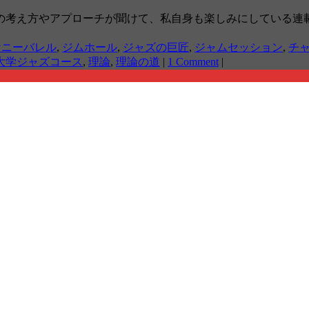
の考え方やアプローチが聞けて、私自身も楽しみにしている連載
ケニーバレル
,
ジムホール
,
ジャズの巨匠
,
ジャムセッション
,
チ
大学ジャズコース
,
理論
,
理論の道
|
1 Comment
|