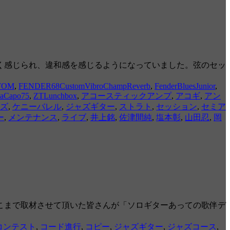
細く感じられ、違和感を感じるようになっていました。弦のセッ
STOM
,
FENDER68CustomVibroChampReverb
,
FenderBluesJunior
,
DaCapo75
,
ZTLunchbox
,
アコースティックアンプ
,
アコギ
,
アン
ズ
,
ケニーバレル
,
ジャズギター
,
ストラト
,
セッション
,
セミア
ー
,
メンテナンス
,
ライブ
,
井上銘
,
佐津間純
,
塩本彰
,
山田忍
,
岡
こまで取材させて頂いた皆さんが「ソロギターあっての歌伴デ
コンテスト
,
コード進行
,
コピー
,
ジャズギター
,
ジャズコース
,