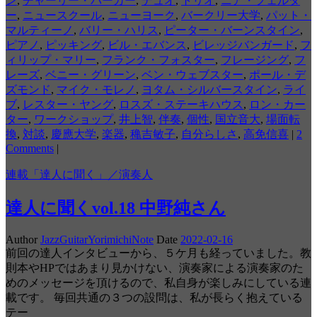
ン
,
チャーリー・パーカー
,
デュオ
,
トリオ
,
ニア・フェルダ
ー
,
ニュースクール
,
ニューヨーク
,
バークリー大学
,
パット・
マルティーノ
,
バリー・ハリス
,
ピーター・バーンスタイン
,
ピアノ
,
ピッキング
,
ビル・エバンス
,
ビレッジバンガード
,
フ
ィリップ・マリー
,
フランク・フォスター
,
フレージング
,
フ
レーズ
,
ベニー・グリーン
,
ベン・ウェブスター
,
ポール・デ
ズモンド
,
マイク・モレノ
,
ヨタム・シルバースタイン
,
ライ
ブ
,
レスター・ヤング
,
ロスズ・ステーキハウス
,
ロン・カー
ター
,
ワークショップ
,
井上智
,
伴奏
,
個性
,
国立音大
,
場面転
換
,
対談
,
慶應大学
,
楽器
,
穐吉敏子
,
自分らしさ
,
高免信喜
|
2
Comments
|
連載「達人に聞く」／演奏人
達人に聞くvol.18 中野純さん
Author
JazzGuitarYorimichiNote
Date
2022-02-16
前回の達人インタビューから、５ケ月も経っていました。教
則本やHPではあまり見かけない、演奏家による演奏家のた
めのメッセージを頂けるので、私自身が楽しみにしている連
載です。 毎回共通の３つの設問は、私が長らく抱えている
テー