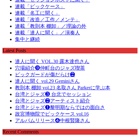
連載「ピックケース」
連載「名工に聞く」
連載「改造／工作／メンテ」
連載「教則本 棚卸」／理論の外
連載「達人に聞く」／演奏人
集中と継続
Latest Posts
達人に聞く VOL.30 露木達也さん
穴場紹介❾仲町台のジャズ喫茶
ピックガードが傷だらけ❷
達人に聞く vol.29 Geminiさん
教則本 棚卸 vol.23 名取さん Parkerに学ぶ本
台湾とジャズ❸ 台北でセッション
台湾とジャズ❷アーティスト紹介
台湾とジャズ❶黎明期ならではの面白さ
故宮博物院でピックケース vol.16
アルバムリリース❹中根賢隆さん
Recent Comments