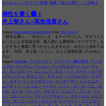
セッション／ライブ／音源
,
連載「達人に聞く」／演奏人
個性を磨く❶-1
井上智さん×高免信喜さん
Author
JazzGuitarYorimichiNote
Date
2022-03-15
「個性を磨く」「自分らしさ」をテーマにした、ギタリスト
お二人による対談企画。個人的にも興味深いテーマです。も
しかすると連載に育つかもしれませんが、ゆるりと始めてみ
ます。 今回、井上智（さとし）さんと高免信喜（たかめん
のぶ
Tagged
YouTube
,
アーティスト
,
アドリブ.一瞬の閃き
,
アンサ
ンブル
,
インスピレーション
,
インプロビゼーション
,
ウェ
ス・モンゴメリー
,
エンハンス
,
オズ・ノイ
,
カート・ローゼ
ンウィンケル
,
ギタリスト
,
ギラッド・ヘクセルマン
,
グラデ
ィ・テイト
,
コンテンポラリー
,
コンポーザー
,
ジェイムス・
ムーディー
,
シェリル・ベーリー
,
ジミー・ヒース
,
ジム・ホ
ール
,
ジャズ
,
ジャック・マクダフ
,
ジュニア・マンス
,
ジョ
ン・コルトレーン
,
スティーブネルソン
,
スモールズ
,
セロニ
アス・モンク
,
ソニー・ロリンズ
,
チャーリー・クリスチャ