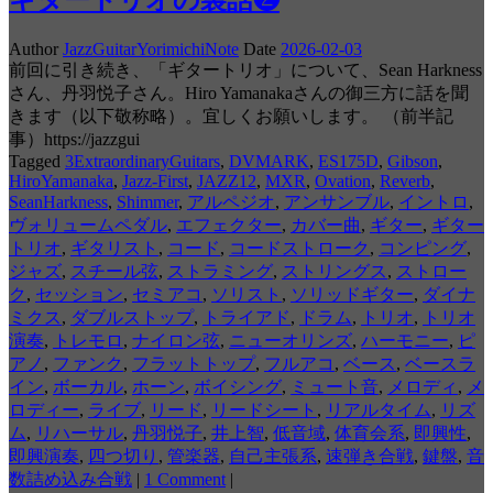
ギタートリオの裏話❷
Author
JazzGuitarYorimichiNote
Date
2026-02-03
前回に引き続き、「ギタートリオ」について、Sean Harkness
さん、丹羽悦子さん。Hiro Yamanakaさんの御三方に話を聞
きます（以下敬称略）。宜しくお願いします。 （前半記
事）https://jazzgui
Tagged
3ExtraordinaryGuitars
,
DVMARK
,
ES175D
,
Gibson
,
HiroYamanaka
,
Jazz-First
,
JAZZ12
,
MXR
,
Ovation
,
Reverb
,
SeanHarkness
,
Shimmer
,
アルペジオ
,
アンサンブル
,
イントロ
,
ヴォリュームペダル
,
エフェクター
,
カバー曲
,
ギター
,
ギター
トリオ
,
ギタリスト
,
コード
,
コードストローク
,
コンピング
,
ジャズ
,
スチール弦
,
ストラミング
,
ストリングス
,
ストロー
ク
,
セッション
,
セミアコ
,
ソリスト
,
ソリッドギター
,
ダイナ
ミクス
,
ダブルストップ
,
トライアド
,
ドラム
,
トリオ
,
トリオ
演奏
,
トレモロ
,
ナイロン弦
,
ニューオリンズ
,
ハーモニー
,
ピ
アノ
,
ファンク
,
フラットトップ
,
フルアコ
,
ベース
,
ベースラ
イン
,
ボーカル
,
ホーン
,
ボイシング
,
ミュート音
,
メロディ
,
メ
ロディー
,
ライブ
,
リード
,
リードシート
,
リアルタイム
,
リズ
ム
,
リハーサル
,
丹羽悦子
,
井上智
,
低音域
,
体育会系
,
即興性
,
即興演奏
,
四つ切り
,
管楽器
,
自己主張系
,
速弾き合戦
,
鍵盤
,
音
数詰め込み合戦
|
1 Comment
|