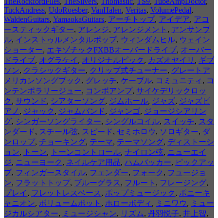
TheRockfordFiles
,
TheSilvers
,
Thomastic
,
TS9
,
TubeAmpDoctor
,
TuckAndress
,
UdoRoesber
,
VanHalen
,
Veritas
,
VolumePedal
,
WaldenGuitars
,
YamaokaGuitars
,
アーチトップ
,
アイデア
,
アコ
ースティックギター
,
アレンジ
,
アレンジメント
,
アンサンブ
ル
,
インストゥルメンタルポップ
,
ウィンダムヒル
,
ウェイン
ショーター
,
エキゾチックFXBBオーバードライブ
,
オーバー
ドライブ
,
オグラケイ
,
オリジナルピック
,
カズオヤイリ
,
ギブ
ソン
,
クラシックギター
,
クリップ式チューナー
,
グレートア
メリカンソングブック
,
グレッチ
,
ケーブル
,
コミュニティ
,
コ
ンテンポラリージュー
,
コンボアンプ
,
サイケデリックロッ
ク
,
サウンド
,
シアターソング
,
ジムホール
,
ジャズ
,
ジャズピ
アノ
,
ジャック
,
ジャムバンド
,
ジャンゴ
,
ジョージシアリン
グ
,
シンガーソングライター
,
シングルコイル
,
スイッチ
,
スタ
ンダード
,
スチール弦
,
スピード
,
セミホロウ
,
ソロギター
,
ダ
ンロップ
,
チョーキング
,
テーマ
,
テーマソング
,
ディストーシ
ョン
,
トーン
,
トーンコントロール
,
ナイロン弦
,
ニューエイ
ジ
,
ニューヨーク
,
ネイルケア用品
,
ハムバッカー
,
ピックアッ
プ
,
フィンガースタイル
,
フェンダー
,
フォーク
,
フュージョ
ン
,
フラットトップ
,
ブルーグラス
,
フルート
,
フレージング
,
プレイ
,
フレットレスベース
,
ポップミュージック
,
ポニーキ
ャニオン
,
ボリュームポット
,
ホローボディ
,
ミニワウ
,
ミュー
ジカルシアター
,
ミュージシャン
,
リズム
,
丹羽悦子
,
井上智
,