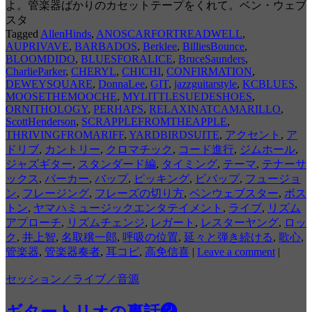
よ。管楽器ばかりのカセットテープをくれて。ベン・ウェブ
スタ
Tagged
AllenHinds
,
ANOSCARFORTREADWELL
,
AUPRIVAVE
,
BARBADOS
,
Berklee
,
BilliesBounce
,
BLOOMDIDO
,
BLUESFORALICE
,
BruceSaunders
,
CharlieParker
,
CHERYL
,
CHICHI
,
CONFIRMATION
,
DEWEYSQUARE
,
DonnaLee
,
GIT
,
jazzguitarstyle
,
KCBLUES
,
MOOSETHEMOOCHE
,
MYLITTLESUEDESHOES
,
ORNITHOLOGY
,
PERHAPS
,
RELAXINATCAMARILLO
,
ScottHenderson
,
SCRAPPLEFROMTHEAPPLE
,
THRIVINGFROMARIFF
,
YARDBIRDSUITE
,
アクセント
,
ア
ドリブ
,
カントリー
,
クロマチック
,
コード進行
,
ジムホール
,
ジャズギター
,
スタンダード編
,
タイミング
,
テーマ
,
テナーサ
ックス
,
パーカー
,
バップ
,
ピッキング
,
ビバップ
,
フュージョ
ン
,
フレージング
,
フレーズの切り方
,
ベンウェブスター
,
ボス
トン
,
ヤマハミュージックエンタテイメント
,
ライブ
,
リズム
アプローチ
,
リズムチェンジ
,
レガート
,
レスターヤング
,
ロッ
ク
,
井上智
,
名取穣一郎
,
呼吸の位置
,
延々と弾き続ける
,
歌心
,
管楽器
,
管楽器奏者
,
耳コピ
,
高免信喜
|
Leave a comment
|
セッション／ライブ／音源