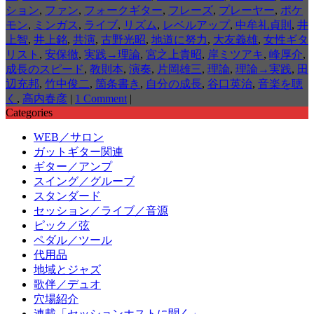
ション
,
ファン
,
フォークギター
,
フレーズ
,
プレーヤー
,
ポケ
モン
,
ミンガス
,
ライブ
,
リズム
,
レベルアップ
,
中牟礼貞則
,
井
上智
,
井上銘
,
共演
,
古野光昭
,
地道に努力
,
大友義雄
,
女性ギタ
リスト
,
安保徹
,
実践→理論
,
宮之上貴昭
,
岸ミツアキ
,
峰厚介
,
成長のスピード
,
教則本
,
演奏
,
片岡雄三
,
理論
,
理論→実践
,
田
辺充邦
,
竹中俊二
,
箇条書き
,
自分の成長
,
谷口英治
,
音楽を聴
く
,
高内春彦
|
1 Comment
|
Categories
WEB／サロン
ガットギター関連
ギター／アンプ
スイング／グルーブ
スタンダード
セッション／ライブ／音源
ピック／弦
ペダル／ツール
代用品
地域とジャズ
歌伴／デュオ
穴場紹介
連載「セッションホストに聞く」