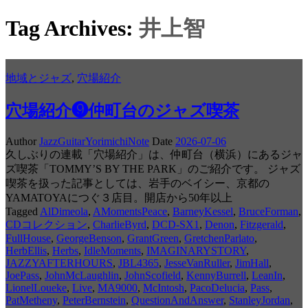
Tag Archives:
井上智
地域とジャズ
,
穴場紹介
穴場紹介❾仲町台のジャズ喫茶
Author
JazzGuitarYorimichiNote
Date
2026-07-06
久しぶりの連載「穴場紹介」は、仲町台（横浜）にあるジャ
ズ喫茶「TOMMY’S BY THE PARK」のご紹介です。 ジャズ
喫茶を扱った記事としては、岩手のベイシー、京都の
YAMATOYAにつぐ３店目。開店から50年以上
Tagged
AlDimeola
,
AMomentsPeace
,
BarneyKessel
,
BruceForman
,
CDコレクション
,
CharlieByrd
,
DCD-SX1
,
Denon
,
Fitzgerald
,
FullHouse
,
GeorgeBenson
,
GrantGreen
,
GretchenParlato
,
HerbEllis
,
Herbs
,
IdleMoments
,
IMAGINARYSTORY
,
JAZZYAFTERHOURS
,
JBL4365
,
JesseVanRuller
,
JimHall
,
JoePass
,
JohnMcLaughlin
,
JohnScofield
,
KennyBurrell
,
LeanIn
,
LionelLoueke
,
Live
,
MA9000
,
McIntosh
,
PacoDelucia
,
Pass
,
PatMetheny
,
PeterBernstein
,
QuestionAndAnswer
,
StanleyJordan
,