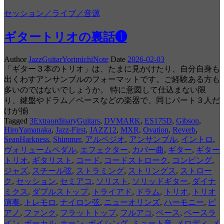
セッション／ライブ／音源
ギタートリオの裏話❶
Author
JazzGuitarYorimichiNote
Date
2026-02-03
「ギター３本のトリオ」は、たまに見かけたり、自分自身も
出くわすアンサンブルのフォーマットです。ご経験ある方も
多いのではないでしょうか。 特に意図して仕込まない限
り、鍵盤やドラム／ベースなどの楽器で、同じパート３人だ
けが揃
Tagged
3ExtraordinaryGuitars
,
DVMARK
,
ES175D
,
Gibson
,
HiroYamanaka
,
Jazz-First
,
JAZZ12
,
MXR
,
Ovation
,
Reverb
,
SeanHarkness
,
Shimmer
,
アルペジオ
,
アンサンブル
,
イントロ
,
ヴォリュームペダル
,
エフェクター
,
カバー曲
,
ギター
,
ギター
トリオ
,
ギタリスト
,
コード
,
コードストローク
,
コンピング
,
ジャズ
,
スチール弦
,
ストラミング
,
ストリングス
,
ストロー
ク
,
セッション
,
セミアコ
,
ソリスト
,
ソリッドギター
,
ダイナ
ミクス
,
ダブルストップ
,
トライアド
,
ドラム
,
トリオ
,
トリオ
演奏
,
トレモロ
,
ナイロン弦
,
ニューオリンズ
,
ハーモニー
,
ピ
アノ
,
ファンク
,
フラットトップ
,
フルアコ
,
ベース
,
ベースラ
イン
,
ボーカル
,
ホーン
,
ボイシング
,
ミュート音
,
メロディ
,
メ