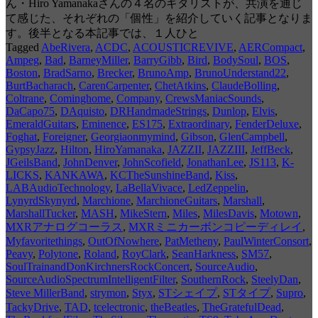
ん・Hiro Yamanakaさんの４名のギタリストが、共演を通じ
て感じた、それぞれの「個性」を紹介していく記事となりま
す。後半となる本記事では、１人ひと
Tagged
AbeRivera
,
ACDC
,
ACOUSTICREVIVE
,
AERCompact
,
Ampeg
,
Bad
,
BarneyMiller
,
BarryGibb
,
Bird
,
BodySoul
,
BOS
,
Boston
,
BradSarno
,
Brecker
,
BrunoAmp
,
BrunoUnderstand22
,
BurtBacharach
,
CarenCarpenter
,
ChetAtkins
,
ClaudeBolling
,
Coltrane
,
Cominghome
,
Company
,
CrewsManiacSounds
,
DaCapo75
,
DAquisto
,
DRHandmadeStrings
,
Dunlop
,
Elvis
,
EmeraldGuitars
,
Eminence
,
ES175
,
Extraordinary
,
FenderDeluxe
,
Foghat
,
Foreigner
,
Georgiaonmymind
,
Gibson
,
GlenCampbell
,
GypsyJazz
,
Hilton
,
HiroYamanaka
,
JAZZII
,
JAZZIII
,
JeffBeck
,
JGeilsBand
,
JohnDenver
,
JohnScofield
,
JonathanLee
,
JS113
,
K-
LICKS
,
KANKAWA
,
KCTheSunshineBand
,
Kiss
,
LABAudioTechnology
,
LaBellaVivace
,
LedZeppelin
,
LynyrdSkynyrd
,
Marchione
,
MarchioneGuitars
,
Marshall
,
MarshallTucker
,
MASH
,
MikeStern
,
Miles
,
MilesDavis
,
Motown
,
MXRアナログコーラス
,
MXRミニカーボンコピーディレイ
,
Myfavoritethings
,
OutOfNowhere
,
PatMetheny
,
PaulWinterConsort
,
Peavy
,
Polytone
,
Roland
,
RoyClark
,
SeanHarkness
,
SM57
,
SoulTrainandDonKirchnersRockConcert
,
SourceAudio
,
SourceAudioSpectrumIntelligentFilter
,
SouthernRock
,
SteelyDan
,
Steve MillerBand
,
strymon
,
Styx
,
STシェイプ
,
STタイプ
,
Supro
,
TackyDrive
,
TAD
,
tcelectronic
,
theBeatles
,
TheGratefulDead
,