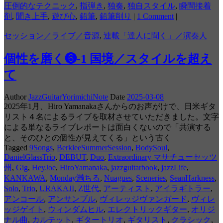
圧倒的なテクニック
,
指弾き
,
独奏
,
独自スタイル
,
瞬間接着
剤
,
聞き上手
,
遊び心
,
鉛筆
,
鉛筆削り
|
1 Comment
|
セッション／ライブ／音源
,
連載「達人に聞く」／演奏人
個性を磨く❻-1 国境／スタイルを超え
て
Author
JazzGuitarYorimichiNote
Date
2025-03-08
2025年1月、Hiro Yamanakaさんからのお声がけで、日米ギタ
リスト４名によるライブを取材させていただきました。文字
による単なるライブレポートは面白くないので「共演する
と、そのひとの個性が見えてくる」という古く
Tagged
9Songs
,
BerkleeSummerSession
,
BodySoul
,
DanielGlassTrio
,
DEBUT
,
Duo
,
Extraordinary マサチューセッツ
州
,
Gig
,
HeyJoe
,
HiroYamanaka
,
jazzguitarbook
,
jazzLife
,
KANKAWA
,
Monday満ちる
,
Nuagues
,
Sceneries
,
SeanHarkness
,
Solo
,
Trio
,
URAKAJI
,
Z世代
,
アーティスト
,
アイラギトラー
,
アンコール
,
アンサンブル
,
ヴィレッジヴァンガード
,
ヴィレ
ッジゲイト
,
ウィンダムヒル
,
エレクトリックギター
,
オリジ
ナル曲
,
カルテット
,
ギタートリオ
,
ギタリスト
,
クラシック
,