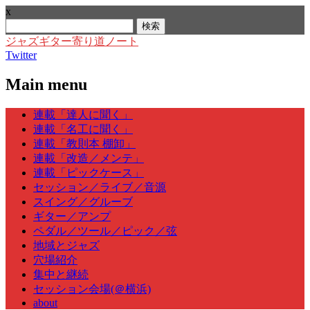
x
検
索:
ジャズギター寄り道ノート
Twitter
Main menu
Skip
連載「達人に聞く」
to
連載「名工に聞く」
content
連載「教則本 棚卸」
連載「改造／メンテ」
連載「ピックケース」
セッション／ライブ／音源
スイング／グルーブ
ギター／アンプ
ペダル／ツール／ピック／弦
地域とジャズ
穴場紹介
集中と継続
セッション会場(＠横浜)
about