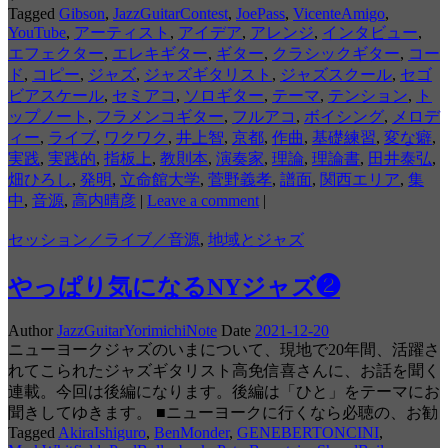
Tagged
Gibson
,
JazzGuitarContest
,
JoePass
,
VicenteAmigo
,
YouTube
,
アーティスト
,
アイデア
,
アレンジ
,
インタビュー
,
エフェクター
,
エレキギター
,
ギター
,
クラシックギター
,
コー
ド
,
コピー
,
ジャズ
,
ジャズギタリスト
,
ジャズスクール
,
セゴ
ビアスケール
,
セミアコ
,
ソロギター
,
テーマ
,
テンション
,
ト
ップノート
,
フラメンコギター
,
フルアコ
,
ボイシング
,
メロデ
ィー
,
ライブ
,
ワクワク
,
井上智
,
京都
,
作曲
,
基礎練習
,
変な癖
,
実践
,
実践的
,
指板上
,
教則本
,
演奏家
,
理論
,
理論書
,
田井泰弘
,
畑ひろし
,
発明
,
立命館大学
,
菅野義孝
,
譜面
,
関西エリア
,
集
中
,
音源
,
高内晴彦
|
Leave a comment
|
セッション／ライブ／音源
,
地域とジャズ
やっぱり気になるNYジャズ❷
Author
JazzGuitarYorimichiNote
Date
2021-12-20
ニューヨークジャズのいまについて、現地で20年間、活躍さ
れてこられたジャズギタリスト高免信喜さんに、お話を聞く
連載。今回は後編になります。後編は「ひと」をテーマにお
聞きしてゆきます。 ■ニューヨークに行くなら必聴の、お勧
Tagged
AkiraIshiguro
,
BenMonder
,
GENEBERTONCINI
,