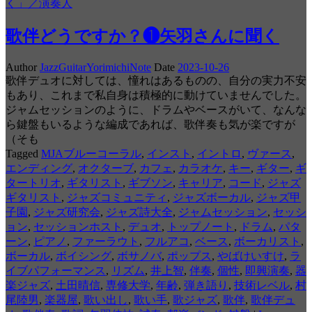
く」／演奏人
歌伴どうですか？❶矢羽さんに聞く
Author
JazzGuitarYorimichiNote
Date
2023-10-26
歌伴デュオに対しては、憧れはあるものの、自分の実力不安
もあり、これまで私自身は積極的に動けていませんでした。
ジャムセッションのように、ドラムやベースがいて、なんな
ら鍵盤もいるような編成であれば、歌伴奏も気が楽ですが
（そも
Tagged
MJAブルーコーラル
,
インスト
,
イントロ
,
ヴァース
,
エンディング
,
オクターブ
,
カフェ
,
カラオケ
,
キー
,
ギター
,
ギ
タートリオ
,
ギタリスト
,
ギブソン
,
キャリア
,
コード
,
ジャズ
ギタリスト
,
ジャズコミュニティ
,
ジャズボーカル
,
ジャズ甲
子園
,
ジャズ研究会
,
ジャズ詩大全
,
ジャムセッション
,
セッシ
ョン
,
セッションホスト
,
デュオ
,
トップノート
,
ドラム
,
パタ
ーン
,
ピアノ
,
ファーラウト
,
フルアコ
,
ベース
,
ボーカリスト
,
ボーカル
,
ボイシング
,
ボサノバ
,
ポップス
,
やばけいすけ
,
ラ
イブパフォーマンス
,
リズム
,
井上智
,
伴奏
,
個性
,
即興演奏
,
器
楽ジャズ
,
土田晴信
,
専修大学
,
年齢
,
弾き語り
,
技術レベル
,
村
尾陸男
,
楽器屋
,
歌い出し
,
歌い手
,
歌ジャズ
,
歌伴
,
歌伴デュ