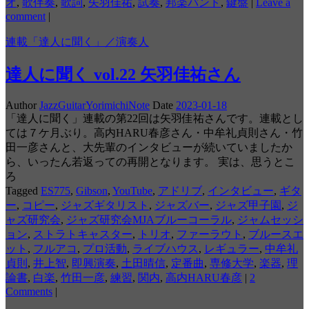
オ
,
歌伴奏
,
歌詞
,
矢羽佳祐
,
試奏
,
邦楽バンド
,
鍵盤
|
Leave a
comment
|
連載「達人に聞く」／演奏人
達人に聞く vol.22 矢羽佳祐さん
Author
JazzGuitarYorimichiNote
Date
2023-01-18
「達人に聞く」連載の第22回は矢羽佳祐さんです。連載とし
ては７ケ月ぶり。高内HARU春彦さん・中牟礼貞則さん・竹
田一彦さんと、大先輩のインタビューが続いていましたか
ら、いったん若返っての再開となります。 実は、思うとこ
ろ
Tagged
ES775
,
Gibson
,
YouTube
,
アドリブ
,
インタビュー
,
ギタ
ー
,
コピー
,
ジャズギタリスト
,
ジャズバー
,
ジャズ甲子園
,
ジ
ャズ研究会
,
ジャズ研究会MJAブルーコーラル
,
ジャムセッシ
ョン
,
ストラトキャスター
,
トリオ
,
ファーラウト
,
ブルースエ
ット
,
フルアコ
,
プロ活動
,
ライブハウス
,
レギュラー
,
中牟礼
貞則
,
井上智
,
即興演奏
,
土田晴信
,
定番曲
,
専修大学
,
楽器
,
理
論書
,
白楽
,
竹田一彦
,
練習
,
関内
,
高内HARU春彦
|
2
Comments
|