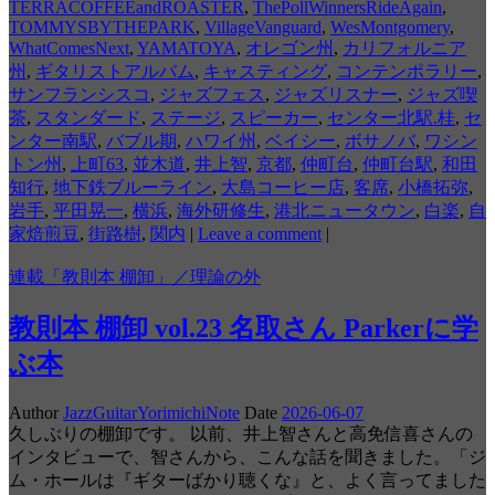
TERRACOFFEEandROASTER
,
ThePollWinnersRideAgain
,
TOMMYSBYTHEPARK
,
VillageVanguard
,
WesMontgomery
,
WhatComesNext
,
YAMATOYA
,
オレゴン州
,
カリフォルニア
州
,
ギタリストアルバム
,
キャスティング
,
コンテンポラリー
,
サンフランシスコ
,
ジャズフェス
,
ジャズリスナー
,
ジャズ喫
茶
,
スタンダード
,
ステージ
,
スピーカー
,
センター北駅.桂
,
セ
ンター南駅
,
バブル期
,
ハワイ州
,
ベイシー
,
ボサノバ
,
ワシン
トン州
,
上町63
,
並木道
,
井上智
,
京都
,
仲町台
,
仲町台駅
,
和田
知行
,
地下鉄ブルーライン
,
大島コーヒー店
,
客席
,
小橋拓弥
,
岩手
,
平田晃一
,
横浜
,
海外研修生
,
港北ニュータウン
,
白楽
,
自
家焙煎豆
,
街路樹
,
関内
|
Leave a comment
|
連載「教則本 棚卸」／理論の外
教則本 棚卸 vol.23 名取さん Parkerに学
ぶ本
Author
JazzGuitarYorimichiNote
Date
2026-06-07
久しぶりの棚卸です。 以前、井上智さんと高免信喜さんの
インタビューで、智さんから、こんな話を聞きました。「ジ
ム・ホールは『ギターばかり聴くな』と、よく言ってました