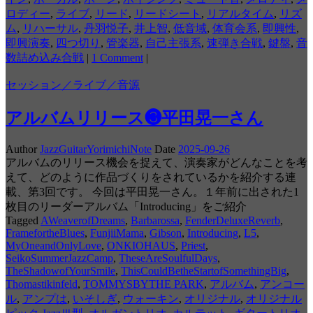
ロディー
,
ライブ
,
リード
,
リードシート
,
リアルタイム
,
リズ
ム
,
リハーサル
,
丹羽悦子
,
井上智
,
低音域
,
体育会系
,
即興性
,
即興演奏
,
四つ切り
,
管楽器
,
自己主張系
,
速弾き合戦
,
鍵盤
,
音
数詰め込み合戦
|
1 Comment
|
セッション／ライブ／音源
アルバムリリース❸平田晃一さん
Author
JazzGuitarYorimichiNote
Date
2025-09-26
アルバムのリリース機会を捉えて、演奏家がどんなことを考
えて、どのように作品づくりをされているかを紹介する連
載、第3回です。 今回は平田晃一さん。１年前に出された1
枚目のリーダーアルバム「Introducing」をご紹介
Tagged
AWeaverofDreams
,
Barbarossa
,
FenderDeluxeReverb
,
FramefortheBlues
,
FunjiiMama
,
Gibson
,
Introducing
,
L5
,
MyOneandOnlyLove
,
ONKIOHAUS
,
Priest
,
SeikoSummerJazzCamp
,
TheseAreSoulfulDays
,
TheShadowofYourSmile
,
ThisCouldBetheStartofSomethingBig
,
Thomastikinfeld
,
TOMMYSBYTHE PARK
,
アルバム
,
アンコー
ル
,
アンプは
,
いそしぎ
,
ウォーキン
,
オリジナル
,
オリジナル