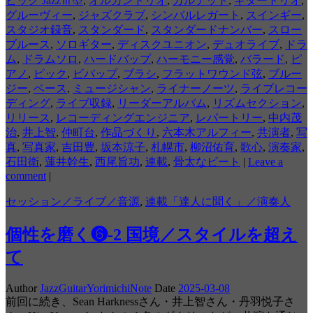
ピック JazzⅢ型
,
オルガントリオ
,
カルテット
,
ギタートリオ
,
グルーヴィー
,
ジャズクラブ
,
シンバルレガート
,
スインギー
,
スタジオ録音
,
スタンダード
,
スタンダードナンバー
,
スロー
ブルース
,
ソロギター
,
ディスクユニオン
,
デュオライブ
,
ドラ
ム
,
ドラムソロ
,
ハードバップ
,
ハーモニー感覚
,
バラード
,
ピ
アノ
,
ピック
,
ビバップ
,
ブラシ
,
フラットワウンド弦
,
ブルー
ジー
,
ベース
,
ミュージシャン
,
ライナーノーツ
,
ライブレコー
ディング
,
ライブ収録
,
リーダーアルバム
,
リズムセクション
,
リリース
,
レコーディングエンジニア
,
レパートリー
,
中内茂
治
,
井上智
,
仲町台
,
作品づくり
,
六本木アルフィー
,
共演者
,
写
真
,
写真家
,
吉田豊
,
坂本涼子
,
札幌市
,
柳沼佑育
,
歌心
,
演奏家
,
石田衛
,
蓮井幹生
,
西尾旨功
,
連載
,
骨太なビート
|
Leave a
comment
|
セッション／ライブ／音源
,
連載「達人に聞く」／演奏人
個性を磨く❻-2 国境／スタイルを超え
て
Author
JazzGuitarYorimichiNote
Date
2025-03-08
前回に続き、Sean Harknessさん・井上智さん・丹羽悦子さ