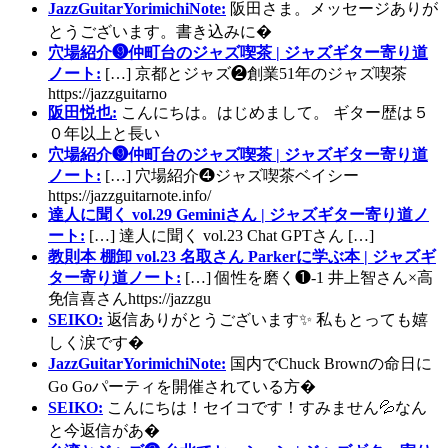
JazzGuitarYorimichiNote:
阪田さま。メッセージありが
とうございます。書き込みに�
穴場紹介❾仲町台のジャズ喫茶 | ジャズギター寄り道
ノート:
[…] 京都とジャズ❷創業51年のジャズ喫茶
https://jazzguitarno
阪田悦也:
こんにちは。はじめまして。 ギター歴は５
０年以上と長い
穴場紹介❾仲町台のジャズ喫茶 | ジャズギター寄り道
ノート:
[…] 穴場紹介❹ジャズ喫茶ベイシー
https://jazzguitarnote.info/
達人に聞く vol.29 Geminiさん | ジャズギター寄り道ノ
ート:
[…] 達人に聞く vol.23 Chat GPTさん […]
教則本 棚卸 vol.23 名取さん Parkerに学ぶ本 | ジャズギ
ター寄り道ノート:
[…] 個性を磨く❶-1 井上智さん×高
免信喜さんhttps://jazzgu
SEIKO:
返信ありがとうございます✨ 私もとっても嬉
しく涙です�
JazzGuitarYorimichiNote:
国内でChuck Brownの命日に
Go Goパーティを開催されている方�
SEIKO:
こんにちは！セイコです！すみません💦なん
と今返信があ�