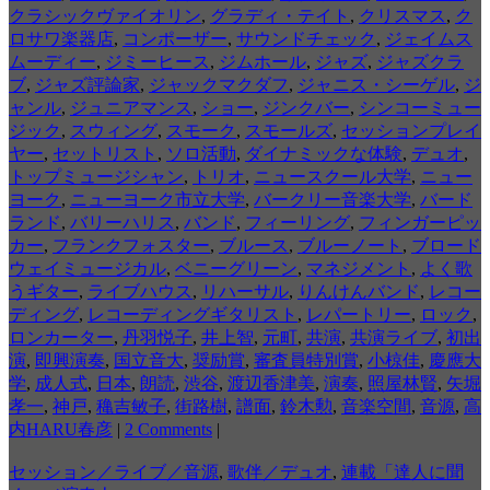
クラシックヴァイオリン
,
グラディ・テイト
,
クリスマス
,
ク
ロサワ楽器店
,
コンポーザー
,
サウンドチェック
,
ジェイムス
ムーディー
,
ジミーヒース
,
ジムホール
,
ジャズ
,
ジャズクラ
ブ
,
ジャズ評論家
,
ジャックマクダフ
,
ジャニス・シーゲル
,
ジ
ャンル
,
ジュニアマンス
,
ショー
,
ジンクバー
,
シンコーミュー
ジック
,
スウィング
,
スモーク
,
スモールズ
,
セッションプレイ
ヤー
,
セットリスト
,
ソロ活動
,
ダイナミックな体験
,
デュオ
,
トップミュージシャン
,
トリオ
,
ニュースクール大学
,
ニュー
ヨーク
,
ニューヨーク市立大学
,
バークリー音楽大学
,
バード
ランド
,
バリーハリス
,
バンド
,
フィーリング
,
フィンガーピッ
カー
,
フランクフォスター
,
ブルース
,
ブルーノート
,
ブロード
ウェイミュージカル
,
ベニーグリーン
,
マネジメント
,
よく歌
うギター
,
ライブハウス
,
リハーサル
,
りんけんバンド
,
レコー
ディング
,
レコーディングギタリスト
,
レパートリー
,
ロック
,
ロンカーター
,
丹羽悦子
,
井上智
,
元町
,
共演
,
共演ライブ
,
初出
演
,
即興演奏
,
国立音大
,
奨励賞
,
審査員特別賞
,
小椋佳
,
慶應大
学
,
成人式
,
日本
,
朗読
,
渋谷
,
渡辺香津美
,
演奏
,
照屋林賢
,
矢堀
孝一
,
神戸
,
穐吉敏子
,
街路樹
,
譜面
,
鈴木勲
,
音楽空間
,
音源
,
高
内HARU春彦
|
2 Comments
|
セッション／ライブ／音源
,
歌伴／デュオ
,
連載「達人に聞