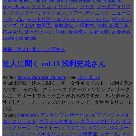
MarkWhitfield
,
PaulBollenback
,
PeterBernstein
,
SherylBailey
,
WayneKrantz
,
アメリカ
,
オリジナル
,
ジャズ
,
ジャズギタリス
ト
,
スタンダード
,
セッション
,
ツアー
,
テクニック
,
ニューヨ
ーク
,
プロ
,
モントリオールジャズフェスティバル
,
やりたい
,
ライブ
,
井上智
,
吉田孟
,
塚本浩哉
,
小田村愁
,
情熱
,
松尾芭蕉
,
桜井竜也
,
楽器が上手い
,
評価
,
金澤悠人
,
阿部大輔
,
高免信喜
|
Leave a comment
|
連載「達人に聞く」／演奏人
達人に聞く vol.13 浅利史花さん
Author
JazzGuitarYorimichiNote
Date
2021-05-28
今回は連載「達人に聞く」初、女性ギタリスト・浅利史花さ
んです。 その昔、クラシックギターのアンサンブルサーク
ルに、サポートで入ったことがあるのですが、８-９割が女
性でした。一方、ジャズのセッションで、女性ギタリストに
お会
Tagged
Introducin
,
アンサンブルサークル
,
ギブソンジャズギ
ターコンテスト
,
クラシックギター
,
クラシックピアノ
,
グラ
ントグリーン
,
コードトーン
,
コツコツ
,
サウンド
,
ジムホー
ル
,
ジャズ
,
ジャズギタリスト
,
ジャズ研究部
,
スケール
,
セッ