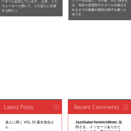
クリーを目指し、その後、NYに身をお
ーキーに赴任しています。 正直、ミル
き、現在の居場所やスタイルを確立さ
ウォーキーと聞いて、どの辺りに位置
れるまでの葛藤や挑戦の様子を綴った
する町だっ
本です。
Latest Posts
Recent Comments
達人に聞く VOL.30 露木達也さ
JazzGuitarYorimichiNote:
阪
ん
田さま。メッセージありがと