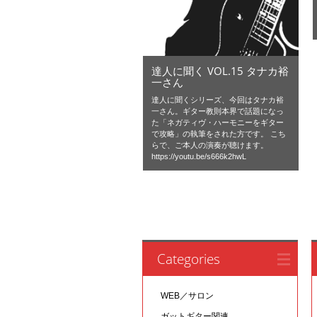
達人に聞く VOL.15 タナカ裕
一さん
達人に聞くシリーズ、今回はタナカ裕
一さん。ギター教則本界で話題になっ
た「ネガティヴ・ハーモニーをギター
で攻略」の執筆をされた方です。 こち
らで、ご本人の演奏が聴けます。
https://youtu.be/s666k2hwL
Categories
WEB／サロン
ガットギター関連