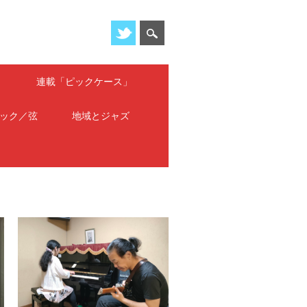
」
連載「ピックケース」
ック／弦
地域とジャズ