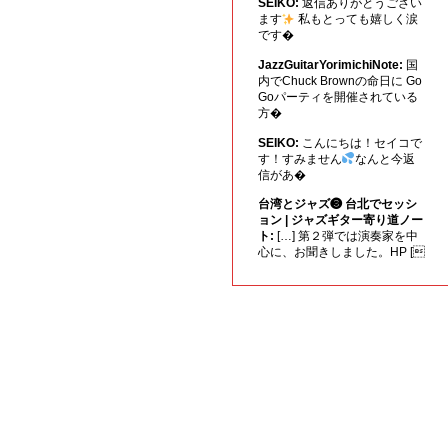
SEIKO:
返信ありがとうござい
ます
私もとっても嬉しく涙
です�
JazzGuitarYorimichiNote:
国
内でChuck Brownの命日に Go
Goパーティを開催されている
方�
SEIKO:
こんにちは！セイコで
す！すみません
なんと今返
信があ�
台湾とジャズ❸ 台北でセッシ
ョン | ジャズギター寄り道ノー
ト:
[…] 第２弾では演奏家を中
心に、お聞きしました。HP [