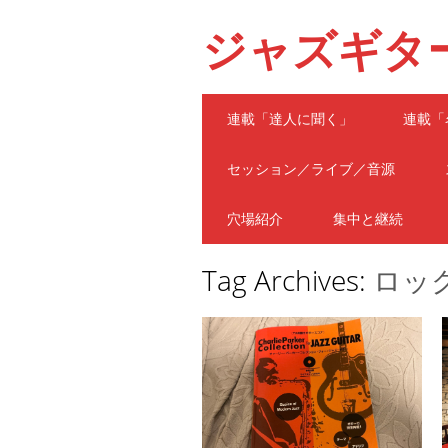
ジャズギタ
Main menu
Skip
連載「達人に聞く」
連載「
to
content
セッション／ライブ／音源
穴場紹介
集中と継続
Tag Archives:
ロッ