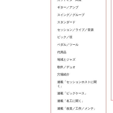
ギター／アンプ
スイング／グルーブ
スタンダード
セッション／ライブ／音源
ピック／弦
ペダル／ツール
代用品
地域とジャズ
歌伴／デュオ
穴場紹介
連載「セッションホストに聞
く」
連載「ピックケース」
連載「名工に聞く」
連載「改造／工作／メンテ」