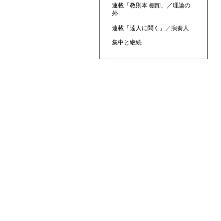
連載「教則本 棚卸」／理論の
外
連載「達人に聞く」／演奏人
集中と継続