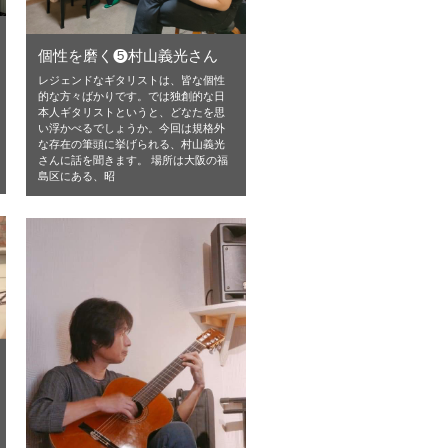
個性を磨く❺村山義光さん
レジェンドなギタリストは、皆な個性
的な方々ばかりです。では独創的な日
本人ギタリストというと、どなたを思
い浮かべるでしょうか。今回は規格外
な存在の筆頭に挙げられる、村山義光
さんに話を聞きます。 場所は大阪の福
島区にある、昭