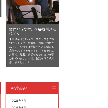
歌伴どうですか？❷成川さん
に聞く
東京倶楽部というジャズクラブをご存
知でしょうか。水道橋・目黒にお店が
あって（かつては千駄ヶ谷と本郷にも
店舗があったそうです）、それぞれの
お店で、毎週、多様なセッションが開
かれています。今回、お話を伺う成川
修士さんとは、2
Archives
2026年7月
2026年6月