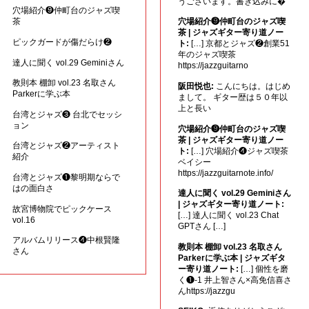
うございます。書き込みに�
穴場紹介❾仲町台のジャズ喫
茶
穴場紹介❾仲町台のジャズ喫
茶 | ジャズギター寄り道ノー
ピックガードが傷だらけ❷
ト:
[…] 京都とジャズ❷創業51
年のジャズ喫茶
達人に聞く vol.29 Geminiさん
https://jazzguitarno
教則本 棚卸 vol.23 名取さん
阪田悦也:
こんにちは。はじめ
Parkerに学ぶ本
まして。 ギター歴は５０年以
上と長い
台湾とジャズ❸ 台北でセッシ
ョン
穴場紹介❾仲町台のジャズ喫
茶 | ジャズギター寄り道ノー
台湾とジャズ❷アーティスト
ト:
[…] 穴場紹介❹ジャズ喫茶
紹介
ベイシー
https://jazzguitarnote.info/
台湾とジャズ❶黎明期ならで
はの面白さ
達人に聞く vol.29 Geminiさん
| ジャズギター寄り道ノート:
故宮博物院でピックケース
[…] 達人に聞く vol.23 Chat
vol.16
GPTさん […]
アルバムリリース❹中根賢隆
教則本 棚卸 vol.23 名取さん
さん
Parkerに学ぶ本 | ジャズギタ
ー寄り道ノート:
[…] 個性を磨
く❶-1 井上智さん×高免信喜さ
んhttps://jazzgu