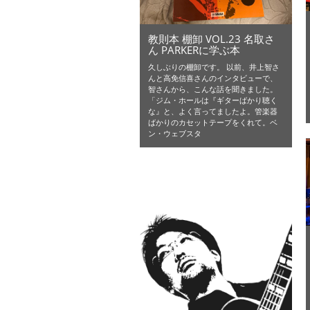
教則本 棚卸 VOL.23 名取さ
ん PARKERに学ぶ本
久しぶりの棚卸です。 以前、井上智さ
んと高免信喜さんのインタビューで、
智さんから、こんな話を聞きました。
「ジム・ホールは『ギターばかり聴く
な』と、よく言ってましたよ。管楽器
ばかりのカセットテープをくれて。ベ
ン・ウェブスタ