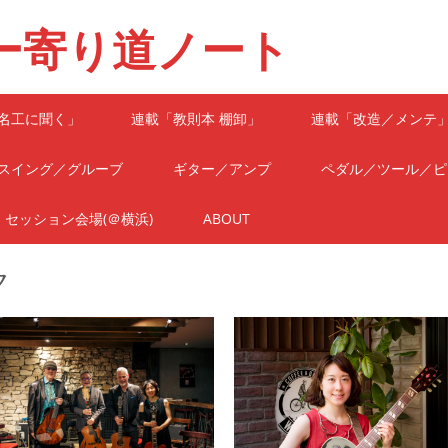
ー寄り道ノート
名工に聞く」
連載「教則本 棚卸」
連載「改造／メンテ
スイング／グルーブ
ギター／アンプ
ペダル／ツール／ピ
セッション会場(＠横浜)
ABOUT
ク