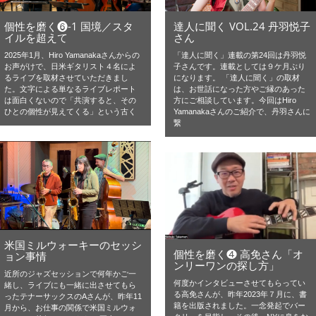
個性を磨く❻-1 国境／スタ
達人に聞く VOL.24 丹羽悦子
イルを超えて
さん
2025年1月、Hiro Yamanakaさんからの
「達人に聞く」連載の第24回は丹羽悦
お声がけで、日米ギタリスト４名によ
子さんです。連載としては９ケ月ぶり
るライブを取材させていただきまし
になります。 「達人に聞く」の取材
た。文字による単なるライブレポート
は、お世話になった方やご縁のあった
は面白くないので「共演すると、その
方にご相談しています。今回はHiro
ひとの個性が見えてくる」という古く
Yamanakaさんのご紹介で、丹羽さんに
繋
米国ミルウォーキーのセッシ
個性を磨く❹ 高免さん「オ
ョン事情
ンリーワンの探し方」
近所のジャズセッションで何年かご一
何度かインタビューさせてもらってい
緒し、ライブにも一緒に出させてもら
る高免さんが、昨年2023年７月に、書
ったテナーサックスのAさんが、昨年11
籍を出版されました。一念発起でバー
月から、お仕事の関係で米国ミルウォ