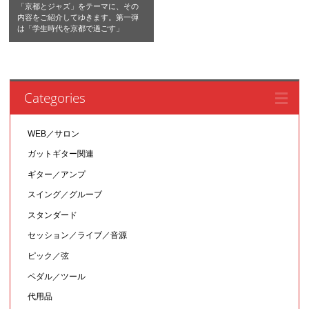
「京都とジャズ」をテーマに、その
内容をご紹介してゆきます。第一弾
は「学生時代を京都で過ごす」
Categories
WEB／サロン
ガットギター関連
ギター／アンプ
スイング／グルーブ
スタンダード
セッション／ライブ／音源
ピック／弦
ペダル／ツール
代用品