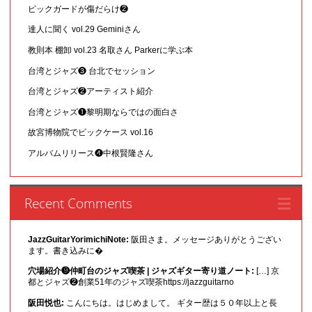
ピックガードが傷だらけ❷
達人に聞く vol.29 Geminiさん
教則本 棚卸 vol.23 名取さん Parkerに学ぶ本
台湾とジャズ❸ 台北でセッション
台湾とジャズ❷アーティスト紹介
台湾とジャズ❶黎明期ならではの面白さ
故宮博物院でピックケース vol.16
アルバムリリース❹中根賢隆さん
Recent Comments
JazzGuitarYorimichiNote:
阪田さま。メッセージありがとうござい
ます。書き込みに�
穴場紹介❾仲町台のジャズ喫茶 | ジャズギター寄り道ノート:
[…] 京
都とジャズ❷創業51年のジャズ喫茶https://jazzguitarno
阪田悦也:
こんにちは。はじめまして。 ギター歴は５０年以上と長