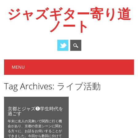
ジャズギター寄り道
ノート
Main menu
Skip
MENU
to
content
Tag Archives:
ライブ活動
京都とジャズ❶学生時代を
過ごす
年末に友人の見舞いで関西に行く機
会があり、京都の音楽シーンに関わ
る方々に、お話をお伺いすることが
できました。今回から数回に分けて