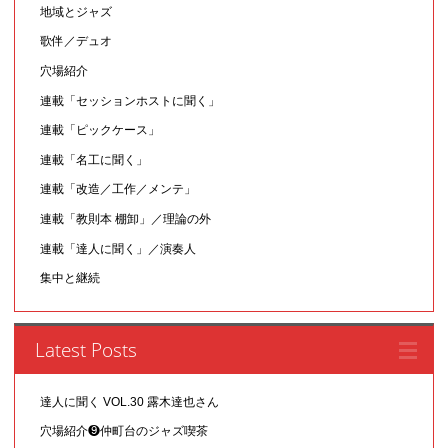
地域とジャズ
歌伴／デュオ
穴場紹介
連載「セッションホストに聞く」
連載「ピックケース」
連載「名工に聞く」
連載「改造／工作／メンテ」
連載「教則本 棚卸」／理論の外
連載「達人に聞く」／演奏人
集中と継続
Latest Posts
達人に聞く VOL.30 露木達也さん
穴場紹介❾仲町台のジャズ喫茶