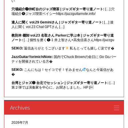
い
穴場紹介❾仲町台のジャズ喫茶 | ジャズギター寄り道ノート:
[…] 穴
場紹介❹ジャズ喫茶ベイシーhttps://jazzguitarnote.info/
達人に聞く vol.29 Geminiさん | ジャズギター寄り道ノート:
[…] 達
人に聞く vol.23 Chat GPTさん […]
教則本 棚卸 vol.23 名取さん Parkerに学ぶ本 | ジャズギター寄り道
ノート:
[…] 個性を磨く❶-1 井上智さん×高免信喜さんhttps://jazzgu
SEIKO:
返信ありがとうございます
私もとっても嬉しく涙です�
JazzGuitarYorimichiNote:
国内でChuck Brownの命日に Go Goパー
ティを開催されている方�
SEIKO:
こんにちは！セイコです！すみません
なんと今返信があ
�
台湾とジャズ❸ 台北でセッション | ジャズギター寄り道ノート:
[…]
第２弾では演奏家を中心に、お聞きしました。HP [
Archives
2026年7月