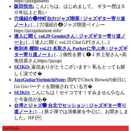
https://jazzguitarno
阪田悦也:
こんにちは。はじめまして。 ギター歴は５
０年以上と長い
穴場紹介❾仲町台のジャズ喫茶 | ジャズギター寄り道
ノート:
[…] 穴場紹介❹ジャズ喫茶ベイシー
https://jazzguitarnote.info/
達人に聞く vol.29 Geminiさん | ジャズギター寄り道ノ
ート:
[…] 達人に聞く vol.23 Chat GPTさん […]
教則本 棚卸 vol.23 名取さん Parkerに学ぶ本 | ジャズギ
ター寄り道ノート:
[…] 個性を磨く❶-1 井上智さん×高
免信喜さんhttps://jazzgu
SEIKO:
返信ありがとうございます✨ 私もとっても嬉
しく涙です�
JazzGuitarYorimichiNote:
国内でChuck Brownの命日に
Go Goパーティを開催されている方�
SEIKO:
こんにちは！セイコです！すみません💦なん
と今返信があ�
台湾とジャズ❸ 台北でセッション | ジャズギター寄り
道ノート:
[…] 第２弾では演奏家を中心に、お聞きしま
した。HP [
Archives