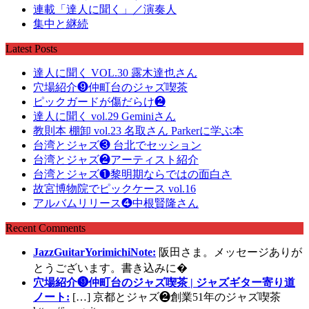
連載「達人に聞く」／演奏人
集中と継続
Latest Posts
達人に聞く VOL.30 露木達也さん
穴場紹介❾仲町台のジャズ喫茶
ピックガードが傷だらけ❷
達人に聞く vol.29 Geminiさん
教則本 棚卸 vol.23 名取さん Parkerに学ぶ本
台湾とジャズ❸ 台北でセッション
台湾とジャズ❷アーティスト紹介
台湾とジャズ❶黎明期ならではの面白さ
故宮博物院でピックケース vol.16
アルバムリリース❹中根賢隆さん
Recent Comments
JazzGuitarYorimichiNote:
阪田さま。メッセージありが
とうございます。書き込みに�
穴場紹介❾仲町台のジャズ喫茶 | ジャズギター寄り道
ノート:
[…] 京都とジャズ❷創業51年のジャズ喫茶