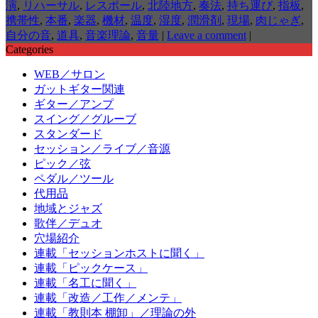
演
,
リハーサル
,
レスポール
,
北陸地方
,
奏法
,
持ち運び
,
指板
,
携帯性
,
本番
,
楽器
,
機材
,
温度
,
湿度
,
潤滑剤
,
現場
,
肉じゃぎ
,
自分の音
,
道具
,
音楽理論
,
音量
|
Leave a comment
|
Categories
WEB／サロン
ガットギター関連
ギター／アンプ
スイング／グルーブ
スタンダード
セッション／ライブ／音源
ピック／弦
ペダル／ツール
代用品
地域とジャズ
歌伴／デュオ
穴場紹介
連載「セッションホストに聞く」
連載「ピックケース」
連載「名工に聞く」
連載「改造／工作／メンテ」
連載「教則本 棚卸」／理論の外