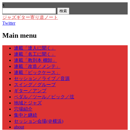
x
検
索:
ジャズギター寄り道ノート
Twitter
Main menu
Skip
連載「達人に聞く」
to
連載「名工に聞く」
content
連載「教則本 棚卸」
連載「改造／メンテ」
連載「ピックケース」
セッション／ライブ／音源
スイング／グルーブ
ギター／アンプ
ペダル／ツール／ピック／弦
地域とジャズ
穴場紹介
集中と継続
セッション会場(＠横浜)
about