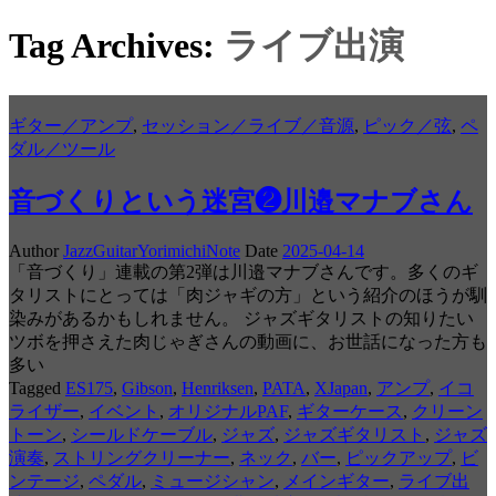
Tag Archives:
ライブ出演
ギター／アンプ
,
セッション／ライブ／音源
,
ピック／弦
,
ペ
ダル／ツール
音づくりという迷宮❷川邉マナブさん
Author
JazzGuitarYorimichiNote
Date
2025-04-14
「音づくり」連載の第2弾は川邉マナブさんです。多くのギ
タリストにとっては「肉ジャギの方」という紹介のほうが馴
染みがあるかもしれません。 ジャズギタリストの知りたい
ツボを押さえた肉じゃぎさんの動画に、お世話になった方も
多い
Tagged
ES175
,
Gibson
,
Henriksen
,
PATA
,
XJapan
,
アンプ
,
イコ
ライザー
,
イベント
,
オリジナルPAF
,
ギターケース
,
クリーン
トーン
,
シールドケーブル
,
ジャズ
,
ジャズギタリスト
,
ジャズ
演奏
,
ストリングクリーナー
,
ネック
,
バー
,
ピックアップ
,
ビ
ンテージ
,
ペダル
,
ミュージシャン
,
メインギター
,
ライブ出