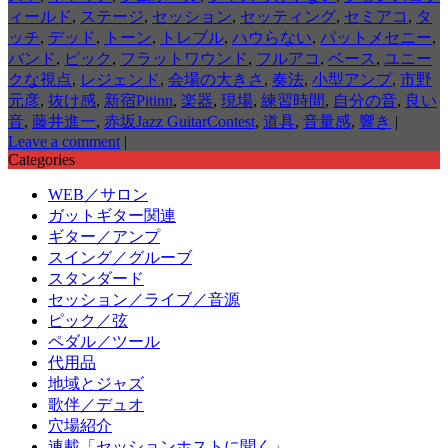
ィールド
,
ステージ
,
セッション
,
セッティング
,
セミアコ
,
タ
ッチ
,
デッド
,
トーン
,
トレブル
,
ハウらない
,
パットメセニー
,
バンド
,
ピック
,
フラットワウンド
,
フルアコ
,
ベース
,
ユニー
クな視点
,
レジェンド
,
会場の大きさ
,
奏法
,
小型アンプ
,
市野
元彦
,
抜け感
,
新宿Pitinn
,
楽器
,
現場
,
練習時間
,
自分の音
,
良い
音
,
藤井進一
,
赤坂Jazz GuitarContest
,
道具
,
音量感
,
響き
|
Leave a comment
|
Categories
WEB／サロン
ガットギター関連
ギター／アンプ
スイング／グルーブ
スタンダード
セッション／ライブ／音源
ピック／弦
ペダル／ツール
代用品
地域とジャズ
歌伴／デュオ
穴場紹介
連載「セッションホストに聞く」