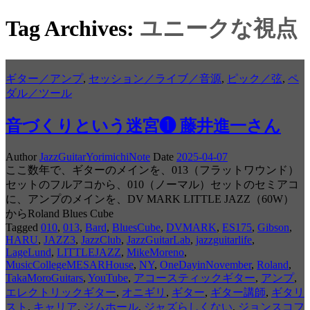
Tag Archives:
ユニークな視点
ギター／アンプ
,
セッション／ライブ／音源
,
ピック／弦
,
ペ
ダル／ツール
音づくりという迷宮❶ 藤井進一さん
Author
JazzGuitarYorimichiNote
Date
2025-04-07
ここ数年で、ギターのメインを、013（フラットワウンド）
セットのフルアコから、010（ノーマル）セットのセミアコ
に、アンプのメインを、DV MARK LITTLE JAZZ（60W）
からRoland Blues Cube
Tagged
010
,
013
,
Bard
,
BluesCube
,
DVMARK
,
ES175
,
Gibson
,
HARU
,
JAZZ3
,
JazzClub
,
JazzGuitarLab
,
jazzguitarlife
,
LageLund
,
LITTLEJAZZ
,
MikeMoreno
,
MusicCollegeMESARHouse
,
NY
,
OneDayinNovember
,
Roland
,
TakaMoroGuitars
,
YouTube
,
アコースティックギター
,
アンプ
,
エレクトリックギター
,
オニギリ
,
ギター
,
ギター講師
,
ギタリ
スト
,
キャリア
,
ジムホール
,
ジャズらしくない
,
ジョンスコフ