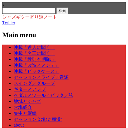
x
検
索:
ジャズギター寄り道ノート
Twitter
Main menu
Skip
連載「達人に聞く」
to
連載「名工に聞く」
content
連載「教則本 棚卸」
連載「改造／メンテ」
連載「ピックケース」
セッション／ライブ／音源
スイング／グルーブ
ギター／アンプ
ペダル／ツール／ピック／弦
地域とジャズ
穴場紹介
集中と継続
セッション会場(＠横浜)
about