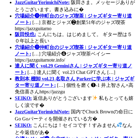
JazzGuitarYorimichiNote:
阪田さま。メッセージありが
とうございます。書き込みに�
穴場紹介❾仲町台のジャズ喫茶 | ジャズギター寄り道
ノート:
[…] 京都とジャズ❷創業51年のジャズ喫茶
https://jazzguitarno
阪田悦也:
こんにちは。はじめまして。 ギター歴は５
０年以上と長い
穴場紹介❾仲町台のジャズ喫茶 | ジャズギター寄り道
ノート:
[…] 穴場紹介❹ジャズ喫茶ベイシー
https://jazzguitarnote.info/
達人に聞く vol.29 Geminiさん | ジャズギター寄り道ノ
ート:
[…] 達人に聞く vol.23 Chat GPTさん […]
教則本 棚卸 vol.23 名取さん Parkerに学ぶ本 | ジャズギ
ター寄り道ノート:
[…] 個性を磨く❶-1 井上智さん×高
免信喜さんhttps://jazzgu
SEIKO:
返信ありがとうございます
私もとっても嬉
しく涙です�
JazzGuitarYorimichiNote:
国内でChuck Brownの命日に
Go Goパーティを開催されている方�
SEIKO:
こんにちは！セイコです！すみません
なん
と今返信があ�