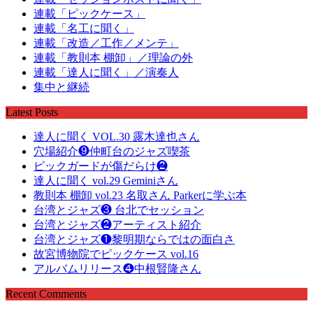
連載「ピックケース」
連載「名工に聞く」
連載「改造／工作／メンテ」
連載「教則本 棚卸」／理論の外
連載「達人に聞く」／演奏人
集中と継続
Latest Posts
達人に聞く VOL.30 露木達也さん
穴場紹介❾仲町台のジャズ喫茶
ピックガードが傷だらけ❷
達人に聞く vol.29 Geminiさん
教則本 棚卸 vol.23 名取さん Parkerに学ぶ本
台湾とジャズ❸ 台北でセッション
台湾とジャズ❷アーティスト紹介
台湾とジャズ❶黎明期ならではの面白さ
故宮博物院でピックケース vol.16
アルバムリリース❹中根賢隆さん
Recent Comments