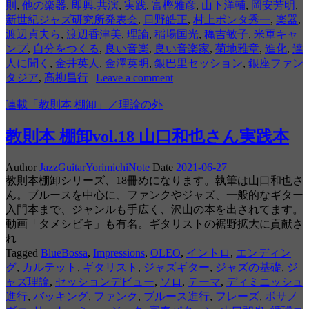
則
,
他の楽器
,
即興.共演
,
実践
,
富樫雅彦
,
山下洋輔
,
岡安芳明
,
新世紀ジャズ研究所発表会
,
日野皓正
,
村上ポンタ秀一
,
楽器
,
渡辺貞夫ら
,
渡辺香津美
,
理論
,
稲場国光
,
穐吉敏子
,
米軍キャ
ンプ
,
自分をつくる
,
良い音楽
,
良い音楽家
,
菊地雅章
,
進化
,
達
人に聞く
,
金井英人
,
金澤英明
,
銀巴里セッション
,
銀座ファン
タジア
,
高柳昌行
|
Leave a comment
|
連載「教則本 棚卸」／理論の外
教則本 棚卸vol.18 山口和也さん実践本
Author
JazzGuitarYorimichiNote
Date
2021-06-27
教則本棚卸シリーズ、18冊めになります。執筆は山口和也さ
ん。ブルースを中心に、ファンクやジャズ、一般的なギター
入門本まで、ジャンルも手広く、沢山の本を出されてます。
動画「タメシビキ」も有名。ギタリストの裾野拡大に貢献さ
れ
Tagged
BlueBossa
,
Impressions
,
OLEO
,
イントロ
,
エンディン
グ
,
カルテット
,
ギタリスト
,
ジャズギター
,
ジャズの基礎
,
ジ
ャズ理論
,
セッションデビュー
,
ソロ
,
テーマ
,
ディミニッシュ
進行
,
バッキング
,
ファンク
,
ブルース進行
,
フレーズ
,
ボサノ