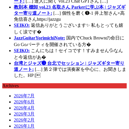
ート:
[…] 達人に聞く vol.23 Chat GPTさん […]
教則本 棚卸 vol.23 名取さん Parkerに学ぶ本 | ジャズギ
ター寄り道ノート:
[…] 個性を磨く❶-1 井上智さん×高
免信喜さんhttps://jazzgu
SEIKO:
返信ありがとうございます✨ 私もとっても嬉
しく涙です�
JazzGuitarYorimichiNote:
国内でChuck Brownの命日に
Go Goパーティを開催されている方�
SEIKO:
こんにちは！セイコです！すみません💦なん
と今返信があ�
台湾とジャズ❸ 台北でセッション | ジャズギター寄り
道ノート:
[…] 第２弾では演奏家を中心に、お聞きしま
した。HP [
Archives
2026年7月
2026年6月
2026年4月
2026年3月
2026年2月
2026年1月