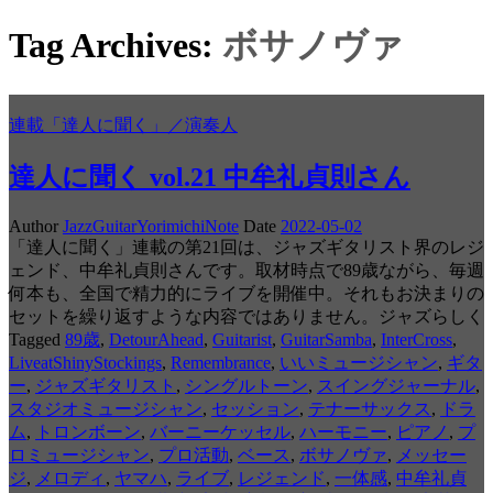
Tag Archives:
ボサノヴァ
連載「達人に聞く」／演奏人
達人に聞く vol.21 中牟礼貞則さん
Author
JazzGuitarYorimichiNote
Date
2022-05-02
「達人に聞く」連載の第21回は、ジャズギタリスト界のレジ
ェンド、中牟礼貞則さんです。取材時点で89歳ながら、毎週
何本も、全国で精力的にライブを開催中。それもお決まりの
セットを繰り返すような内容ではありません。ジャズらしく
Tagged
89歳
,
DetourAhead
,
Guitarist
,
GuitarSamba
,
InterCross
,
LiveatShinyStockings
,
Remembrance
,
いいミュージシャン
,
ギタ
ー
,
ジャズギタリスト
,
シングルトーン
,
スイングジャーナル
,
スタジオミュージシャン
,
セッション
,
テナーサックス
,
ドラ
ム
,
トロンボーン
,
バーニーケッセル
,
ハーモニー
,
ピアノ
,
プ
ロミュージシャン
,
プロ活動
,
ベース
,
ボサノヴァ
,
メッセー
ジ
,
メロディ
,
ヤマハ
,
ライブ
,
レジェンド
,
一体感
,
中牟礼貞