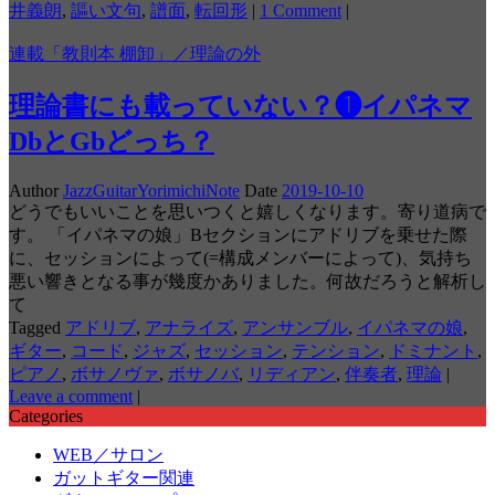
井義朗
,
謳い文句
,
譜面
,
転回形
|
1 Comment
|
連載「教則本 棚卸」／理論の外
理論書にも載っていない？❶イパネマ
DbとGbどっち？
Author
JazzGuitarYorimichiNote
Date
2019-10-10
どうでもいいことを思いつくと嬉しくなります。寄り道病で
す。 「イパネマの娘」Bセクションにアドリブを乗せた際
に、セッションによって(=構成メンバーによって)、気持ち
悪い響きとなる事が幾度かありました。何故だろうと解析し
て
Tagged
アドリブ
,
アナライズ
,
アンサンブル
,
イパネマの娘
,
ギター
,
コード
,
ジャズ
,
セッション
,
テンション
,
ドミナント
,
ピアノ
,
ボサノヴァ
,
ボサノバ
,
リディアン
,
伴奏者
,
理論
|
Leave a comment
|
Categories
WEB／サロン
ガットギター関連