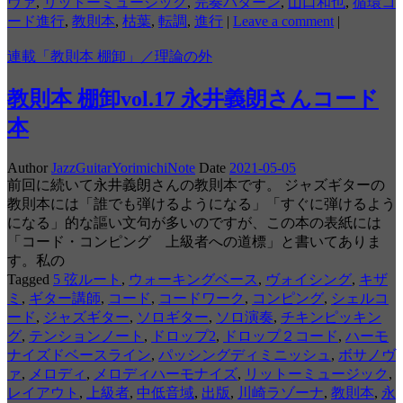
ヴァ
,
リットーミュージック
,
完奏パターン
,
山口和也
,
循環コ
ード進行
,
教則本
,
枯葉
,
転調
,
進行
|
Leave a comment
|
連載「教則本 棚卸」／理論の外
教則本 棚卸vol.17 永井義朗さんコード
本
Author
JazzGuitarYorimichiNote
Date
2021-05-05
前回に続いて永井義朗さんの教則本です。 ジャズギターの
教則本には「誰でも弾けるようになる」「すぐに弾けるよう
になる」的な謳い文句が多いのですが、この本の表紙には
「コード・コンピング 上級者への道標」と書いてありま
す。私の
Tagged
5 弦ルート
,
ウォーキングベース
,
ヴォイシング
,
キザ
ミ
,
ギター講師
,
コード
,
コードワーク
,
コンピング
,
シェルコ
ード
,
ジャズギター
,
ソロギター
,
ソロ演奏
,
チキンピッキン
グ
,
テンションノート
,
ドロップ2
,
ドロップ２コード
,
ハーモ
ナイズドベースライン
,
パッシングディミニッシュ
,
ボサノヴ
ァ
,
メロディ
,
メロディハーモナイズ
,
リットーミュージック
,
レイアウト
,
上級者
,
中低音域
,
出版
,
川崎ラゾーナ
,
教則本
,
永