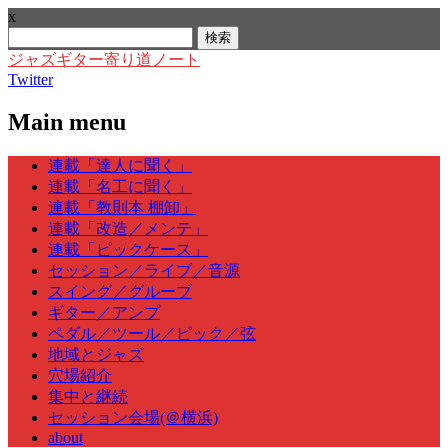
x
検
索:
ジャズギター寄り道ノート
Twitter
Main menu
Skip
連載「達人に聞く」
to
連載「名工に聞く」
content
連載「教則本 棚卸」
連載「改造／メンテ」
連載「ピックケース」
セッション／ライブ／音源
スイング／グルーブ
ギター／アンプ
ペダル／ツール／ピック／弦
地域とジャズ
穴場紹介
集中と継続
セッション会場(＠横浜)
about