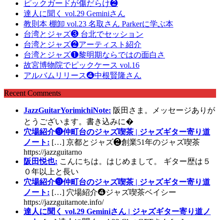
ピックガードが傷だらけ❷
達人に聞く vol.29 Geminiさん
教則本 棚卸 vol.23 名取さん Parkerに学ぶ本
台湾とジャズ❸ 台北でセッション
台湾とジャズ❷アーティスト紹介
台湾とジャズ❶黎明期ならではの面白さ
故宮博物院でピックケース vol.16
アルバムリリース❹中根賢隆さん
Recent Comments
JazzGuitarYorimichiNote:
阪田さま。メッセージありが
とうございます。書き込みに�
穴場紹介❾仲町台のジャズ喫茶 | ジャズギター寄り道
ノート:
[…] 京都とジャズ❷創業51年のジャズ喫茶
https://jazzguitarno
阪田悦也:
こんにちは。はじめまして。 ギター歴は５
０年以上と長い
穴場紹介❾仲町台のジャズ喫茶 | ジャズギター寄り道
ノート:
[…] 穴場紹介❹ジャズ喫茶ベイシー
https://jazzguitarnote.info/
達人に聞く vol.29 Geminiさん | ジャズギター寄り道ノ