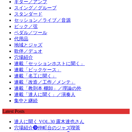
ギター／アンプ
スイング／グルーブ
スタンダード
セッション／ライブ／音源
ピック／弦
ペダル／ツール
代用品
地域とジャズ
歌伴／デュオ
穴場紹介
連載「セッションホストに聞く」
連載「ピックケース」
連載「名工に聞く」
連載「改造／工作／メンテ」
連載「教則本 棚卸」／理論の外
連載「達人に聞く」／演奏人
集中と継続
Latest Posts
達人に聞く VOL.30 露木達也さん
穴場紹介❾仲町台のジャズ喫茶